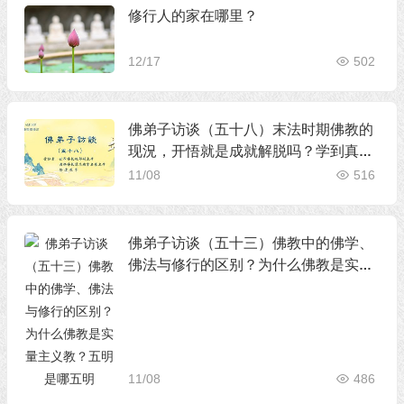
修行人的家在哪里？
12/17
502
佛弟子访谈（五十八）末法时期佛教的
现況，开悟就是成就解脱吗？学到真正
的佛法有多重要
11/08
516
佛弟子访谈（五十三）佛教中的佛学、
佛法与修行的区别？为什么佛教是实量
主义教？五明是哪五明
11/08
486