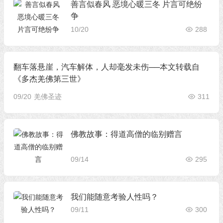
善言似春风 恶境心暖三冬 片言可绝纷
争
10/20
288
翻车落悬崖，汽车解体，人却毫发未伤──本文转载自
《多杰羌佛第三世》
09/20
羌佛圣迹
311
佛教故事：得道高僧的临别赠言
09/14
295
我们能随意考验人性吗？
09/11
300