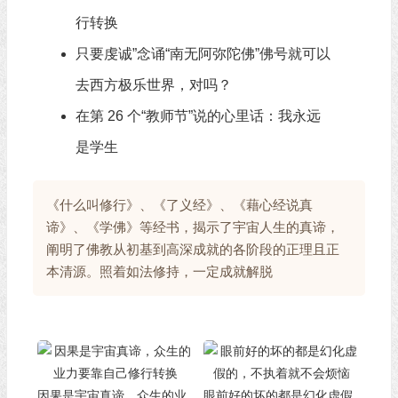
行转换
只要虔诚”念诵“南无阿弥陀佛”佛号就可以
去西方极乐世界，对吗？
在第 26 个“教师节”说的心里话：我永远
是学生
《什么叫修行》、《了义经》、《藉心经说真
谛》、《学佛》等经书，揭示了宇宙人生的真谛，
阐明了佛教从初基到高深成就的各阶段的正理且正
本清源。照着如法修持，一定成就解脱
因果是宇宙真谛，众生的业
眼前好的坏的都是幻化虚假