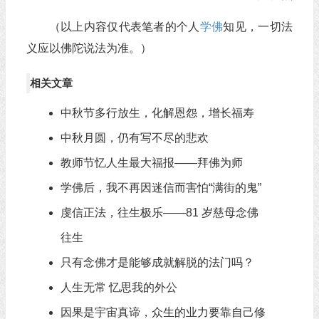
（以上内容仅代表笔者的个人
学佛
知见，一切法
义应以佛陀说法为准。）
相关文章
中秋节多行放生，化解恩怨，增长福寿
中秋月圆，仍有写不尽的悲欢
教师节忆人生最大福报——拜佛为师
学佛后，我不再因迷信而害怕“满街的鬼”
虔信正法，往生极乐——81 岁慈母念佛
往生
只有念佛才是能够成就解脱的法门吗？
人生无常 忆思我的外公
因果是宇宙真谛，众生的业力要靠自己修