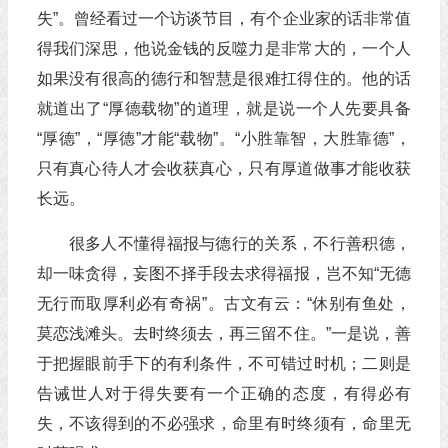
失”。曾经看过一个访谈节目，有个企业家的话非常值
得我们深思，他说金钱的反噬力是非常大的，一个人
如果没有很高的德行和智慧是很难扛得住的。他的话
就道出了“厚德载物”的道理，就是说一个人先要具备
“厚德”，“厚德”才能“载物”。“小胜靠智，大胜靠德”，
只有真心待人才会收获真心，只有厚道做事才能收获
长远。
很多人不懂得福报与德行的关系，不行善积德，
却一味贪得，妄图不择手段去求得福报，岂不知“无德
无行而取厚利必有奇祸”。古文有云：“休别有鱼处，
莫恋浅滩头。去时终须去，再三留不住。”一是说，善
于把握眼前手下的有利条件，不可错过时机；二则是
告诫世人对于得失要有一个正确的态度，有得必有
失，不该得到的不必强求，命里有时终须有，命里无