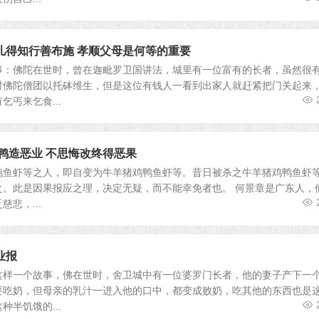
儿得知行善布施 孝顺父母是何等的重要
佛陀在世时，曾在迦毗罗卫国讲法，城里有一位富有的长者，虽然很
时佛陀僧团以托砵维生，但是这位有钱人一看到出家人就赶紧把门关起来
丐来乞食...
鸭造恶业 不思悔改终得恶果
虾等之人，即自变为牛羊猪鸡鸭鱼虾等。昔日被杀之牛羊猪鸡鸭鱼虾
之。此是因果报应之理，决定无疑，而不能幸免者也。 何景章是广东人，
悲，...
业报
一个故事，佛在世时，舍卫城中有一位婆罗门长者，他的妻子产下一
要吃奶，但母亲的乳汁一进入他的口中，都变成败奶，吃其他的东西也是
半饥饿的...