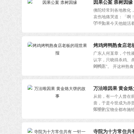
因果公案 柰树因缘
佛陀经常到各地教化
哀伤地痛哭道：「啊
03/03
了？如果今天他能活着，
烤鸡烤鸭熟食店老
广东人何某章，个性
认字，只晓得杀鸡、
03/03
鸡鸭店”。 开这种熟食店
万法唯因果 黄金
从前，有一个人曾在
啬，于是今世成为赤
03/02
库里的宝物全都布施给了
寺院为十方常住共