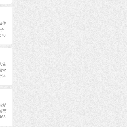
妇住
妻子
270
人告
因常
294
能够
甚而
463