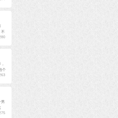
有
，不
280
等，
他个
263
个男
这
275