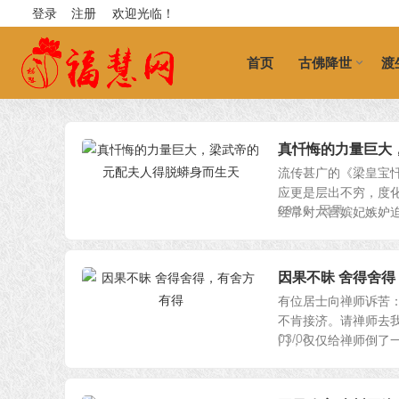
登录
注册
欢迎光临！
首页
古佛降世
渡
真忏悔的力量巨大
流传甚广的《梁皇宝
应更是层出不穷，度
08/16
因果
经常对六宫嫔妃嫉妒迫害
因果不昧 舍得舍
有位居士向禅师诉苦
不肯接济。请禅师去
03/03
门，仅仅给禅师倒了一杯