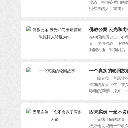
惶恐，害怕婆罗门的
01/11
受佛法的人，重罚五百银
佛教公案 云光和尚
在中国的历史上，有很
者，虔信佛教，还曾多
12/26
五眼六通，对前因后..
一个真实的轮回故
编者按：善恶业报，
年前的某天下午，在
09/24
因果
呼救的声音，原来，一名
因果实例 一念不
光绪年间的故事，一
板派他去城南一带收