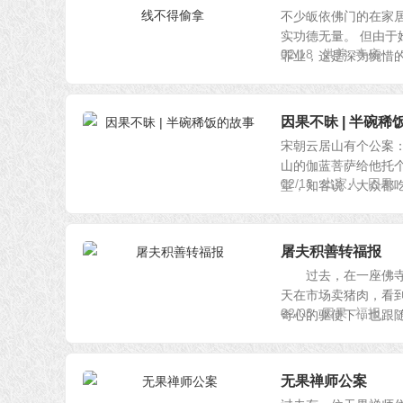
不少皈依佛门的在家
实功德无量。 但由
02/18
供养
寺庙
罪业，这是深为惋惜的事
因果不昧 | 半碗稀
宋朝云居山有个公案
山的伽蓝菩萨给他托
02/13
出家人
因果
堂，知客说：大众都吃了
屠夫积善转福报
过去，在一座佛寺前
天在市场卖猪肉，看
02/08
因果
福报
奇心的驱使下，也跟随众
无果禅师公案