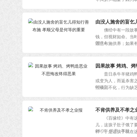
由没人施舍的盲乞
佛经中有一段故事：
钱，但视财如命。当
09/14
愿意布施供养；如果有乞
因果故事 烤鸡、烤
昔日杀牛羊猪鸡鸭鱼
或变为人，而返杀害
09/10
性顽固不化，行为缺乏慈
不肯供养及不孝之
《百缘经》中有这样
儿，这孩子肚子饿了
09/09
供养
孝顺
样，于是这孩子就在这种