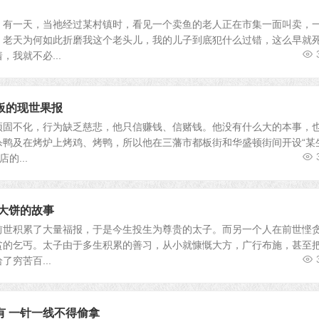
，有一天，当祂经过某村镇时，看见一个卖鱼的老人正在市集一面叫卖，
！老天为何如此折磨我这个老头儿，我的儿子到底犯什么过错，这么早就
我就不必...
板的现世果报
顽固不化，行为缺乏慈悲，他只信赚钱、信赌钱。他没有什么大的本事，
杀鸭及在烤炉上烤鸡、烤鸭，所以他在三藩市都板街和华盛顿街间开设“某
的...
烙大饼的故事
前世积累了大量福报，于是今生投生为尊贵的太子。而另一个人在前世悭
贫的乞丐。太子由于多生积累的善习，从小就慷慨大方，广行布施，甚至
穷苦百...
有 一针一线不得偷拿