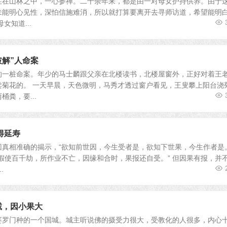
住在山林之中，一心参禅。二十余年来，都是由一对母女护持供养。由于
未能明心见性，深怕信施难消，所以就打算要离开去寻师访道，希望能明
女知道...
破解”人命案
的一桩命案。年少的马士麟跟父亲在北楼读书，北楼屋窗外，正好对着王
卖菊花的。 一天早晨，天色微明，马秀才透过窗户看见，王叟攀上阳台浇
粪，要...
得延寿
真相准确的揭示，“欲知前世因，今生受者是，欲知下世果，今生作者是
假使百千劫，所作业不亡，因缘和合时，果报还自受。” 但因果有报，并
.
虔诚，因小果大
婆罗门种的一个国城。城主听说佛的摄受力很大，受教化的人很多，内心