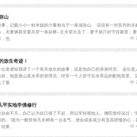
弥山
，记载小小一粒米饭的力量相当于一座须弥山。 话说有一对贫穷的夫
，夫妻俩甚至要共穿一条衫裤--丈夫穿出去了，妻子就只好守在家里；
者
也...
前的放生奇迹！
一位老者给我讲了一个有关放生的故事，说是他自己的亲身经历。 这位老
以前，他是唐山某水库的管理员，经常一个人驻守在水库边的配电室里。 
生
垂...
凡平实地学佛修行
命不凡，自己认为自己很了不起，所以常轻视他人。佛陀曾经说过：“
难的。”因为一般世俗凡夫稍有一点名气，便会或多或少有贡高骄慢的心，
果...