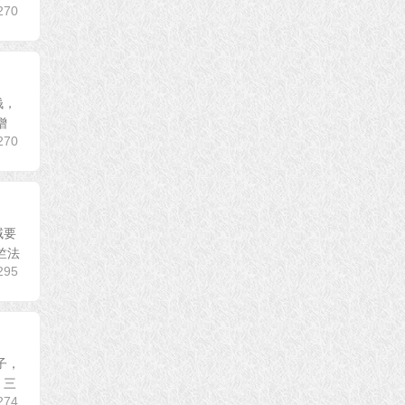
270
钱，
增
270
域要
竺法
295
子，
，三
274