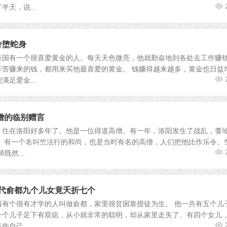
天，说...
舍堕蛇身
有一个很喜爱黄金的人。每天天色微亮，他就勤奋地到各处去工作赚
辛苦赚来的钱，都用来买他最喜爱的黄金。 钱赚得越来越多，黄金也日益
足爱金...
僧的临别赠言
，住在洛阳好多年了。他是一位得道高僧。有一年，洛阳发生了战乱，耆
。 有一个名叫竺法行的和尚，也是当时有名的高僧，人们把他比作乐令。
既然...
明代俞都九个儿女竟夭折七个
个很有才学的人叫做俞都，家里很贫困靠授徒为生。 他一共有五个儿
一个儿子足下有双痣，从小就非常的聪明，却从家里走失了。有四个女儿
自己...