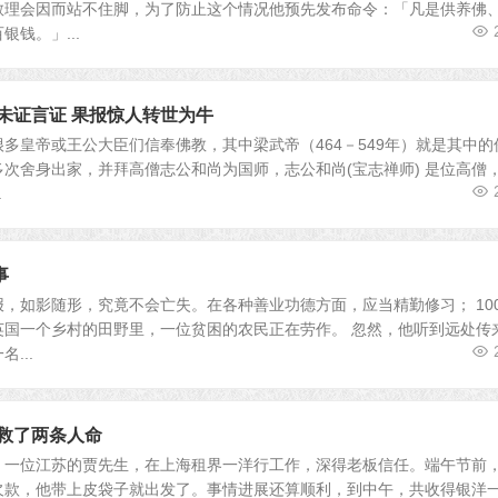
教理会因而站不住脚，为了防止这个情况他预先发布命令：「凡是供养佛
钱。」...
未证言证 果报惊人转世为牛
多皇帝或王公大臣们信奉佛教，其中梁武帝（464－549年）就是其中的
次舍身出家，并拜高僧志公和尚为国师，志公和尚(宝志禅师) 是位高僧
.
事
如影随形，究竟不会亡失。在各种善业功德方面，应当精勤修习； 10
英国一个乡村的田野里，一位贫困的农民正在劳作。 忽然，他听到远处传
...
贪救了两条人命
位江苏的贾先生，在上海租界一洋行工作，深得老板信任。端午节前
欠款，他带上皮袋子就出发了。事情进展还算顺利，到中午，共收得银洋