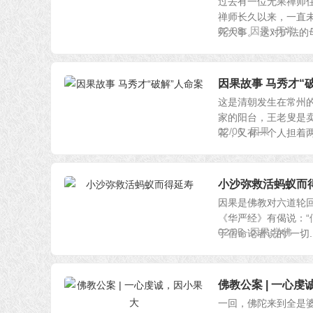
过去有一位无果禅师
禅师长久以来，一直
02/08
因果
无常
死大事。 这对护法的母
因果故事 马秀才“
这是清朝发生在常州
家的阳台，王老叟是
02/06
因果
花，又有一个人担着两桶
小沙弥救活蚂蚁而
因果是佛教对六道轮回
《华严经》有偈说：“
02/05
因果.学佛
于宿命论者说的“一切..
佛教公案 | 一心
一回，佛陀来到全是