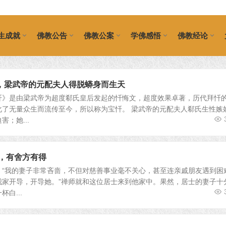
生成就
佛教公告
佛教公案
学佛感悟
佛教经论
，梁武帝的元配夫人得脱蟒身而生天
忏》是由梁武帝为超度郗氏皇后发起的忏悔文，超度效果卓著，历代拜忏
化了无量众生而流传至今，所以称为宝忏。 梁武帝的元配夫人郗氏生性嫉
；她...
得，有舍方有得
：“我的妻子非常吝啬，不但对慈善事业毫不关心，甚至连亲戚朋友遇到困
我家开导，开导她。”禅师就和这位居士来到他家中。果然，居士的妻子十
白...