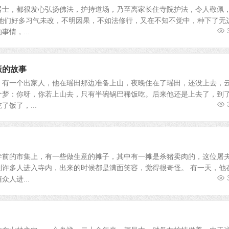
居士，都很发心弘扬佛法，护持道场，乃至离家长住寺院护法，令人敬佩
于她们好多习气未改，不明因果，不如法修行，又在不知不觉中，种下了无
情，...
饭的故事
：有一个出家人，他在瑶田那边准备上山，夜晚住在了瑶田，还没上去，
个梦：你呀，你若上山去，只有半碗锅巴稀饭吃。后来他还是上去了，到
饭了，...
的市集上，有一些做生意的摊子，其中有一摊是杀猪卖肉的，这位屠
到许多人进入寺内，出来的时候都是满面笑容，觉得很奇怪。 有一天，他
人进...