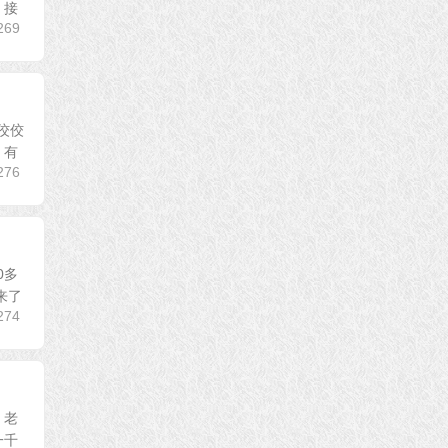
、接
269
佼佼
，有
276
0多
来了
274
，老
一千