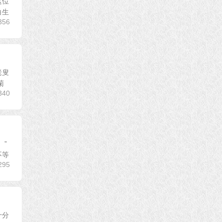
这位
白生
356
老叟
菊
340
。”
不等
295
十分