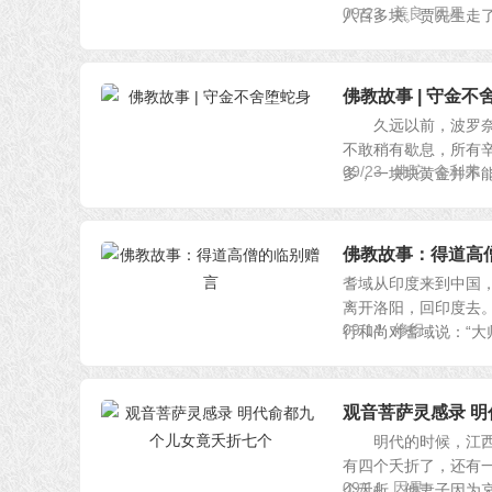
09/23
善良
因果
八百多块。贾先生走了半
佛教故事 | 守金不
久远以前，波罗奈国
不敢稍有歇息，所有
09/23
佛陀
舍利弗
多，一块块黄金并不能满
佛教故事：得道高
耆域从印度来到中国
离开洛阳，回印度去
09/14
修行
行和尚对耆域说：“大师
观音菩萨灵感录 
明代的时候，江西有
有四个夭折了，还有
09/14
因果
个夭折。他妻子因为哀伤