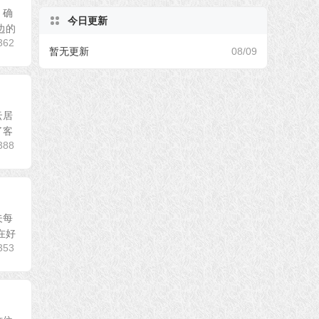
，确
今日更新
边的
362
暂无更新
08/09
云居
了客
388
夫每
在好
353