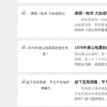
佛观一粒米 大如须
阿含经里有一则故事
在炭窑洞里，四壁萧条
09/09
供养
阿难尊
外出时，丈夫衣不蔽体，
1976年唐山地震
我到唐山出差时，有
诉我，在１９７６年
09/07
放生
放生护
常闲来无事，他喜欢上了
放下贡高我慢，平
世间的人通常都是自
不去轻视未学者是很
09/07
妙法莲华经
目空一切，起惑造业，结