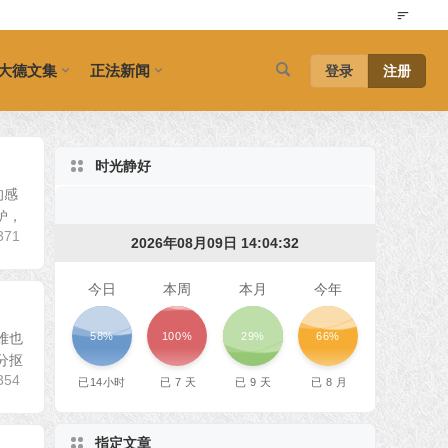
大德文集
正法新闻
登录
注册
时光静好
的感
妒，
371
2026年08月09日 14:04:34
今日
本周
本月
今年
58%
100%
29%
66%
难也
分抠
354
已
14
小时
已
7
天
已
9
天
已
8
月
指定文章