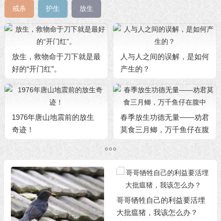
戒杀
护生
放生
放生，救物命于刀下就是最
人与人之间的误解，是如何
好的“开门红”。
产生的？
1976年唐山地震前的放生
春季放生功德无量——劝君
奇迹！
莫食三月鲫，万千鱼仔在腹
中
哥哥牺牲自己的利益要活埋
大批瘟猪，我该怎么办？