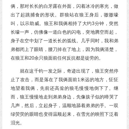
俩，那对长长的白牙露在外面，闪着冰冷的寒光，做
出了起跳捕食的形状。群狼站在狼王身后，嗷嗷嚎
叫，以示助威。狼王和我俩相持了大约3分钟，突然
长嚎一声，仿佛像一道白色的闪电，突地腾空而起，
身子在空中划了一道长长的弧线。几乎同时，我和弟
弟都闭上了眼睛，腰刀掉在了地上，因为我俩清楚，
在狼王和20余只狼面前任何反抗都是徒劳的。
就在这千钧一发之际，奇迹出现了，狼王突然停
止了攻击，而是落在了我俩面前1米远的地方，怔怔
地望着我俩，先前还高耸的狼毛慢慢地倒下了。继
而，狼王慢慢地走到弟弟身边，先像孩子似的啼哭了
几声，然后，立起身子，温顺地舔着弟弟的手。一双
绿荧荧的眼睛也变得温顺起来，在雪光的映照下泛着
泪光。