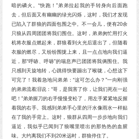
暗的磷火。“快跑！”弟弟拉起我的手转身向后面跑
去，但后面又有幽幽的绿光闪烁，这时，我们才发现
已陷入了群狼的四面包围之中。不一会儿，便有20余
只狼从四周团团将我们围住。这时，弟弟匆忙用打火
机将衣服点燃起来，群狼看到火光后退出了，但随着
衣服的燃尽，又纷纷围拢上来，且一点点地向我们逼
近，那“呼哧、呼哧”的喘息声已团团将我俩围住。我
只感到天旋地转，心跳得快要蹦出了喉咙，心想这下
可完了！我着急地问弟弟：“这可怎么办？”一向刚强
的弟弟流着泪说：“哥，是我害了你，让我们死在一起
吧！”弟弟握刀的右手慢慢变松了，用左手紧紧地反握
着我的右手。我感到弟弟手心里的汗水像雨水一样贴
在了我的手背上。这时，狼群从四周一步步地向我们
逼近，我似乎已闻到了狼嘴里喷出的那热热的血腥
味。大约离我们不到20米远时，群狼停住了。