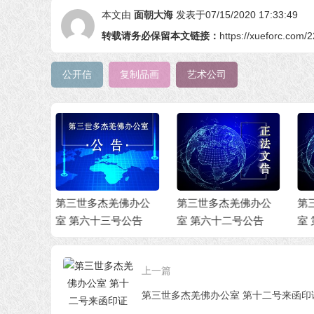
本文由
面朝大海
发表于07/15/2020 17:33:49
转载请务必保留本文链接：
https://xueforc.com/
公开信
复制品画
艺术公司
羌佛办公
第三世多杰羌佛办公
第三世多杰羌佛办公
第
号公告
室 第六十二号公告
室 第六十一号公告(1
室
2/08/2021)
7/
上一篇