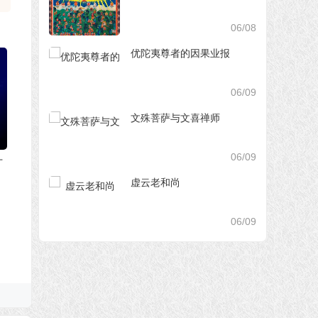
06/08
优陀夷尊者的因果业报
06/09
文殊菩萨与文喜禅师
06/09
十
虚云老和尚
06/09