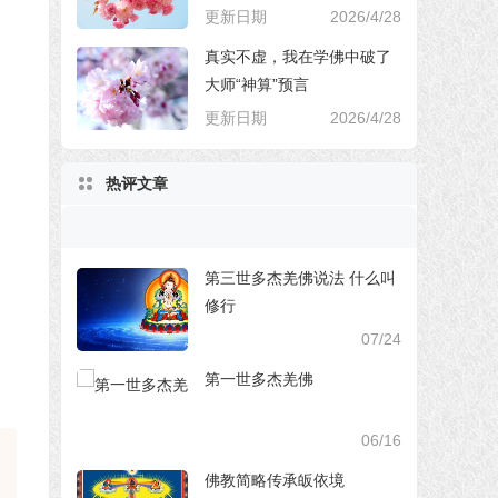
更新日期
2026/4/28
真实不虚，我在学佛中破了
大师“神算”预言
更新日期
2026/4/28
热评文章
第三世多杰羌佛说法 什么叫
修行
07/24
第一世多杰羌佛
06/16
佛教简略传承皈依境