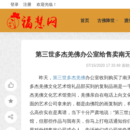
登录
注册
欢迎光临！
首页
古佛降世
渡
第三世多杰羌佛办公室给售卖南
07/15/2020 17:33:49
面朝
昨天，
第三世多杰羌佛
办公室收到购买了南
多杰羌佛文化艺术馆礼品部买到的复制品画是一
杰羌佛文化艺术馆查问，羌佛亲自在电话上向文
面的艺术公司拿来的，都是由佛陀的画复制的，
么高价实在是离谱，当下十分严肃地说：“第三
馆，但那些作品与我有关，你马上打电话通知你
里对外销售的公司或个人，告诉他们或公司的负