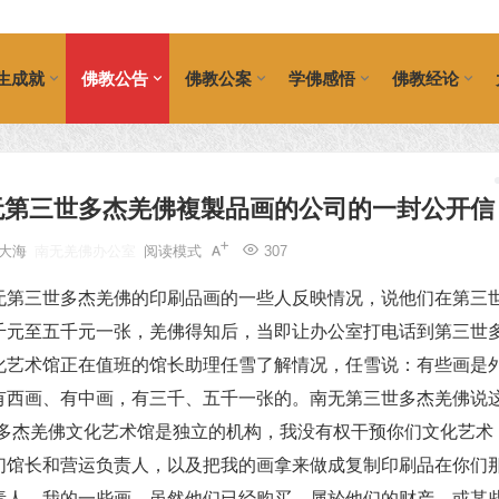
生成就
佛教公告
佛教公案
学佛感悟
佛教经论
无第三世多杰羌佛複製品画的公司的一封公开信
大海
南无羌佛办公室
阅读模式
307
无第三世多杰羌佛的印刷品画的一些人反映情况，说他们在第三
千元至五千元一张，羌佛得知后，当即让办公室打电话到第三世
化艺术馆正在值班的馆长助理任雪了解情况，任雪说：有些画是
有西画、有中画，有三千、五千一张的。南无第三世多杰羌佛说
世多杰羌佛文化艺术馆是独立的机构，我没有权干预你们文化艺术
们馆长和营运负责人，以及把我的画拿来做成复制印刷品在你们
责人，我的一些画，虽然他们已经购买，属於他们的财产，或某