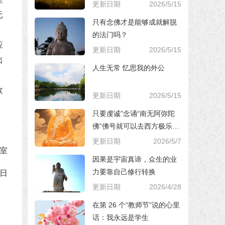
更新日期
2026/5/15
元
只有念佛才是能够成就解脱
的法门吗？
应
更新日期
2026/5/15
出
人生无常 忆思我的外公
，
收
更新日期
2026/5/15
只要虔诚”念诵“南无阿弥陀
佛”佛号就可以去西方极乐世
界，对吗？
更新日期
2026/5/7
室
因果是宇宙真谛，众生的业
力要靠自己修行转换
9日
更新日期
2026/4/28
在第 26 个“教师节”说的心里
话：我永远是学生