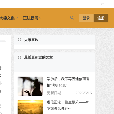
大德文集
正法新闻
登录
注册
大家喜欢
最近更新过的文章
世
多
学佛后，我不再因迷信而害
外
怕“满街的鬼”
这
更新日期
2026/5/15
虔信正法，往生极乐——81
那
岁慈母念佛往生
些