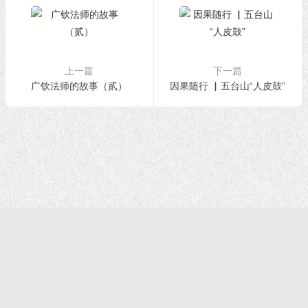
上一篇
下一篇
广钦法师的故事（贰）
因果随行 ▏五台山“人皮鼓”
首页
|
正法文告
|
羌佛说法
|
学佛感悟
© 2021 福慧网 版权所有| |学佛如初｜成就有余