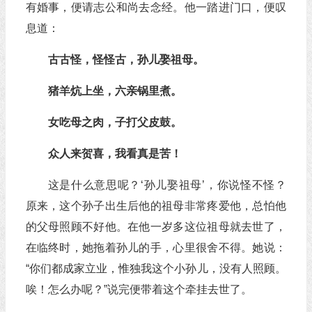
有婚事，便请志公和尚去念经。他一踏进门口，便叹
息道：
古古怪，怪怪古，孙儿娶祖母。
猪羊炕上坐，六亲锅里煮。
女吃母之肉，子打父皮鼓。
众人来贺喜，我看真是苦！
这是什么意思呢？‘孙儿娶祖母’，你说怪不怪？
原来，这个孙子出生后他的祖母非常疼爱他，总怕他
的父母照顾不好他。在他一岁多这位祖母就去世了，
在临终时，她拖着孙儿的手，心里很舍不得。她说：
“你们都成家立业，惟独我这个小孙儿，没有人照顾。
唉！怎么办呢？”说完便带着这个牵挂去世了。