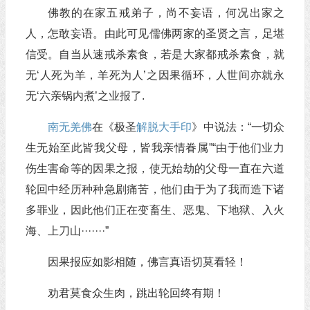
佛教的在家五戒弟子，尚不妄语，何况出家之
人，怎敢妄语。由此可见儒佛两家的圣贤之言，足堪
信受。自当从速戒杀素食，若是大家都戒杀素食，就
无‘人死为羊，羊死为人’之因果循环，人世间亦就永
无‘六亲锅内煮’之业报了.
南无羌佛
在《极圣
解脱大手印
》中说法：“一切众
生无始至此皆我父母，皆我亲情眷属”“由于他们业力
伤生害命等的因果之报，使无始劫的父母一直在六道
轮回中经历种种急剧痛苦，他们由于为了我而造下诸
多罪业，因此他们正在变畜生、恶鬼、下地狱、入火
海、上刀山·······”
因果报应如影相随，佛言真语切莫看轻！
劝君莫食众生肉，跳出轮回终有期！