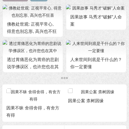
因果故事 马秀才“破解”人命
佛教处世观: 正视平常心,
案
得意也别忘形, 高兴也不狂
喜
透过胃痛恶化为胃癌的悲剧
人来世间到底是干什么的？
说学佛误区，也许您也在其
你一定要懂
中
因果公案 柰树因缘
因果不昧 舍得舍得，有舍方
有得