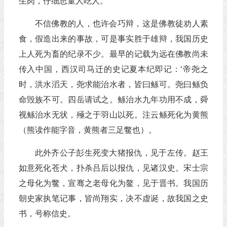
生肉，仔细思量人吃人。’
不信佛教的人，也许会巧辩，这是佛教徒劝人素
食，假造出来的事故，可是事实胜于雄辩，我国历史
上人死为畜的纪录不少。最早的记载为远在佛教尚未
传入中国，西汉司马迁的史记夏本纪即记：‘帝尧之
时，洪水滔天，尧求能治水者，皆曰鲧可。尧曰鲧负
命毁族不可。四岳请试之。鲧治水九年功用不成，舜
视鲧治水无状，殛之于羽山以死。注云鲧死化为黄熊
（熊读作能字音，黄熊者三足鳖也）。
此外齐公子彭生死变大猪报仇，见于左传。赵王
如意死化苍犬，扑杀吕后以报仇，见诸汉史。宋士宗
之母化为鳖，宣骞之老母化为鳌，见于晋书。我国历
朝史家执笔记事，皆尚翔实，决不虚诞，故我国之史
书，号称信史。