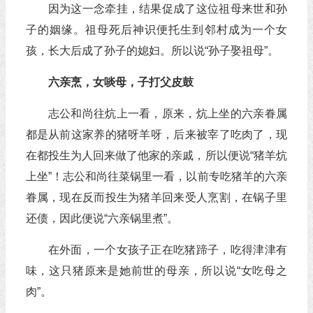
因为这一念牵挂，结果促成了这位祖母来世和孙
子的姻缘。祖母死后神识便托生到邻村成为一个女
孩，长大后成了孙子的媳妇。所以说“孙子娶祖母”。
六亲烹，女啖母，子打父皮鼓
志公和尚往炕上一看，原来，炕上坐的六亲眷属
都是从前这家养的猪呀羊呀，后来被宰了吃肉了，现
在都投生为人回来做了他家的亲戚，所以便说“猪羊炕
上坐”！志公和尚往菜锅里一看，以前专吃猪羊的六亲
眷属，现在反而投生为猪羊回来受人烹割，在锅子里
还债，因此便说“六亲锅里煮”。
在外面，一个女孩子正在吃猪蹄子，吃得津津有
味，这只猪原来是她前世的母亲，所以说“女吃母之
肉”。