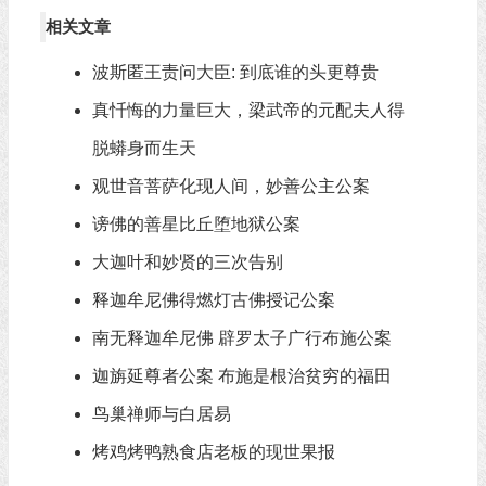
相关文章
波斯匿王责问大臣: 到底谁的头更尊贵
真忏悔的力量巨大，梁武帝的元配夫人得
脱蟒身而生天
观世音菩萨化现人间，妙善公主公案
谤佛的善星比丘堕地狱公案
大迦叶和妙贤的三次告别
释迦牟尼佛得燃灯古佛授记公案
南无释迦牟尼佛 辟罗太子广行布施公案
迦旃延尊者公案 布施是根治贫穷的福田
鸟巢禅师与白居易
烤鸡烤鸭熟食店老板的现世果报