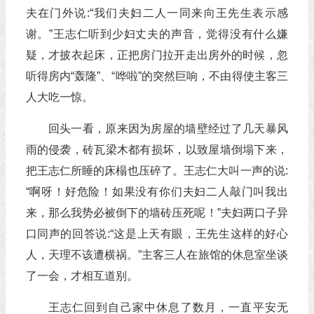
夫在门外说:“我们夫妇二人一同来向王先生表示感
谢。”王志仁听到少妇丈夫的声音，觉得没有什么嫌
疑，才披衣起床，正把房门拉开走出房外的时候，忽
听得房内“轰隆”、“哗啦”的突然巨响，不由得使主客三
人大吃一惊。
回头一看，原来因为房屋的墙壁经过了几天暴风
雨的侵袭，砖瓦梁木都有损坏，以致屋墙倒塌下来，
把王志仁所睡的床榻也压碎了。王志仁大叫一声的说:
“啊呀！好危险！如果没有你们夫妇二人敲门叫我出
来，那么我势必被倒下的墙砖压死呢！”夫妇两口子异
口同声的回答说:“这是上天有眼，王先生这样的好心
人，天理不该遭横祸。”主客三人在旅馆的休息室坐谈
了一会，才相互道别。
王志仁回到自己家中休息了数月，一直平安无