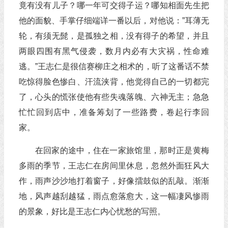
竟有没有儿子？哪一年可交得子运？哪知相面先生把
他的面貌、手掌仔细端详一番以后，对他说：”耳薄无
轮，有须无髭，是孤独之相，没有得子的希望，并且
两眼四围有黑气侵袭，数月内必有大灾祸，性命难
逃。”王志仁是很信赛柳庄之相术的，听了这番话不禁
吃惊得脸色惨白、汗流浃背，他觉得自己的一切都完
了，心头的慌张使他有些失魂落魄、六神无主；急急
忙忙回到店中，准备筹划了一些路费，卷起行李回
家。
在回家的途中，住在一家旅馆里，那时正是黄梅
多雨的季节，王志仁在房间里休息，忽然外面狂风大
作，雨声沙沙地打着窗子，好像擂鼓似的乱敲。渐渐
地，风声越刮越猛，雨点愈落愈大，这一幅凄风惨雨
的景象，好比是王志仁内心忧愁的写照。