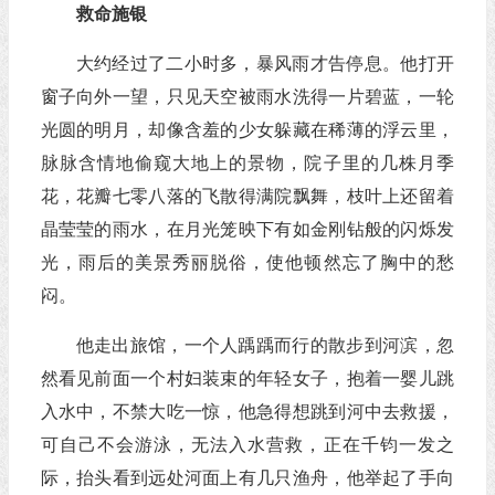
救命施银
大约经过了二小时多，暴风雨才告停息。他打开
窗子向外一望，只见天空被雨水洗得一片碧蓝，一轮
光圆的明月，却像含羞的少女躲藏在稀薄的浮云里，
脉脉含情地偷窥大地上的景物，院子里的几株月季
花，花瓣七零八落的飞散得满院飘舞，枝叶上还留着
晶莹莹的雨水，在月光笼映下有如金刚钻般的闪烁发
光，雨后的美景秀丽脱俗，使他顿然忘了胸中的愁
闷。
他走出旅馆，一个人踽踽而行的散步到河滨，忽
然看见前面一个村妇装束的年轻女子，抱着一婴儿跳
入水中，不禁大吃一惊，他急得想跳到河中去救援，
可自己不会游泳，无法入水营救，正在千钧一发之
际，抬头看到远处河面上有几只渔舟，他举起了手向