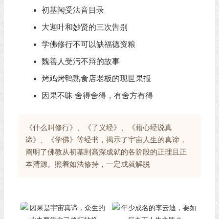
初基闻受法音目录
大迦叶和妙贤的三次告别
学佛修行不可以缺福德资粮​
魏善人受污不辩的故事
烤鸡烤鸭熟食店老板的现世果报
因果不昧 舍得舍得，有舍方有得
《什么叫修行》、《了义经》、《藉心经说真
谛》、《学佛》等经书，揭示了宇宙人生的真谛，
阐明了佛教从初基到高深成就的各阶段的正理且正
本清源。照着如法修持，一定成就解脱