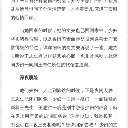
为了来日有报答恩情的机会，并将王志仁的姓名籍贯
及居所等也问了个清清楚楚，才抱着婴儿,充满了安慰
的心情回家。
当她回家的时候，她的丈夫也已回到家中，少妇
将卖猪得假银，以及畏惧笞责而抱婴投河遇善士而获
救得银的经过，详详细细的向丈夫诉说了一遍。她丈
夫听说王志仁有这样慈悲的心肠，也非常感动，就陪
同少妇一同到王志仁所住的旅馆去道谢。
深夜脱险
他们夫妇二人走到旅馆的时候，正是夜阑人静，
王志仁已闭门睡觉，少妇一面用手敲门，一面轻轻的
喊着王先生，王志仁一听是刚才那位少妇的声音，就
在床上用严肃的语调回答说:“你是少妇，我是孤客，
怎么可在半夜三更相会呢？赶快回家去吧！”少妇的丈