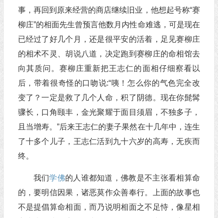
事，再回到原来经营的商店继续旧业，他想起号称“赛
柳庄”的相面先生曾预言他数月内性命难逃，可是现在
已经过了好几个月，还是很平安的活着，足见赛柳庄
的相术不灵、胡说八道，决定跑到赛柳庄的命相馆去
向其质问。赛柳庄重新把王志仁的面相仔细察看以
后，带着很奇怪的口吻说:“咦！怎么你的气色完全改
变了？一定是救了几个人命，积了阴德。现在你髭髯
骤长，口角颐丰，金光聚耀于面目须眉，不独多子，
且当增寿。”后来王志仁的妻子果然在十几年中，连生
了十多个儿子，王志仁活到九十六岁的高寿，无疾而
终。
我们
学佛
的人谁都知道，佛教是不主张看相算命
的，要明信因果，诸恶莫作众善奉行。上面的故事也
不是提倡算命相面，而乃说明相面之不足恃，像星相