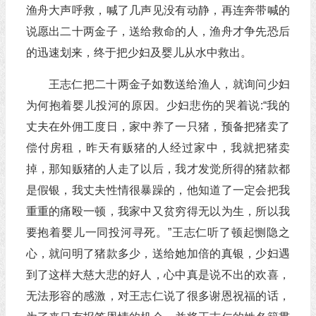
渔舟大声呼救，喊了几声见没有动静，再连奔带喊的
说愿出二十两金子，送给救命的人，渔舟才争先恐后
的迅速划来，终于把少妇及婴儿从水中救出。
王志仁把二十两金子如数送给渔人，就询问少妇
为何抱着婴儿投河的原因。少妇悲伤的哭着说:“我的
丈夫在外佣工度日，家中养了一只猪，预备把猪卖了
偿付房租，昨天有贩猪的人经过家中，我就把猪卖
掉，那知贩猪的人走了以后，我才发觉所得的猪款都
是假银，我丈夫性情很暴躁的，他知道了一定会把我
重重的痛殴一顿，我家中又贫穷得无以为生，所以我
要抱着婴儿一同投河寻死。”王志仁听了顿起恻隐之
心，就问明了猪款多少，送给她加倍的真银，少妇遇
到了这样大慈大悲的好人，心中真是说不出的欢喜，
无法形容的感激，对王志仁说了很多谢恩祝福的话，