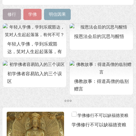
修行
学佛
明信因果
报恩法会后的沉思与醒悟
年轻人学佛，学到乐观豁
达，笑对人生起起落落，有
何不可？
初学佛者容易陷入的三个误
区
佛教故事：得道高僧的临别
赠言
学佛修行不可以缺福德资粮​