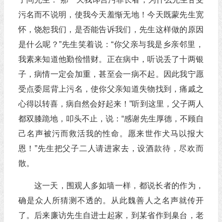
污名而不说明，使我今天羞惭无地！今天既蒙先生宽
怀，饶恕我们，是否能告诉我们，先生这样做的原因
是什么呢？”先生笑着说：“你父亲与我是乡亲邻里，
我素来知道他勤俭惜财。正在病中，听说丢了十两银
子，病情一定会加重，甚至会一病不起。因此我宁愿
受点委屈背上污名，使你父亲知道失物找到，痛戚之
心得以转喜，病自然会好起来！”听到这里，父子两人
都双膝跪地，叩头不止，说：“感谢先生厚德，不顾自
己名声被污而救活我的性命。愿来世作犬马以报大
恩！”先生把父子二人请进家去，设酒款待，尽欢而
散。
这一天，围观人多如墙一样，都说长者的作为，
确是众人所猜测不透的。从此魏善人之名声就传开
了。后来廉访先生自进士起家，到某省作到臬台，老