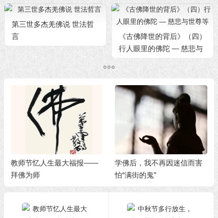
第三世多杰羌佛说 世法哲
言
《古佛降世的背后》（四）
行人眼里的佛陀 — 慈悲与
世尊等
教师节忆人生最大福报——
学佛后，我不再因迷信而害
拜佛为师
怕“满街的鬼”