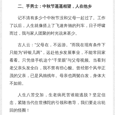
二、乎男士：中秋节遥遥相望，人在他乡
记不清有多少个中秋节没和父母一起过了。工作
了以后，人生就像搭上了飞速奔驰的列车，日子呼啸
而过，我与家人团聚的时光说来甚少。
古人云：“父母在，不远游。”而我在现有条件下
只能为“碎银几两”，远赴他乡发展事业，不能常回家
看看。只凭借手机这个“千里眼”与父母视频。当看到
老父亲头发全白，我不禁有些心酸。曾经那个风华正
茂的父亲，已是风烛残年。母亲也两鬓白发，身体大
不如前。
人生八苦交加，生老病死苦谁能逃脱？坚定信
念，紧随当代住世佛陀的引领和教导，我们要走出轮
回的怪圈！