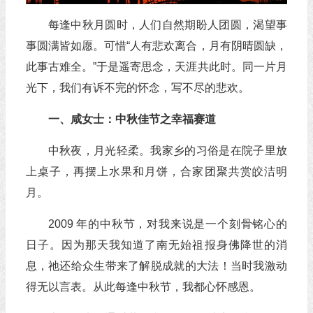
每逢中秋月圆时，人们自然期盼人团圆，渴望事
事圆满皆如愿。可惜“人有悲欢离合，月有阴晴圆缺，
此事古难全。”于是遥寄思念，天涯共此时。同一片月
光下，我们有诉不完的怀念，写不尽的悲欢。
一、咸女士：中秋佳节之幸福赛道
中秋夜，月光轻柔。我家乡的习俗是在院子里放
上桌子，再摆上水果和月饼，合家团聚共赏皎洁明
月。
2009 年的中秋节，对我来说是一个刻骨铭心的
日子。因为那天我知道了南无始祖报身佛降世的消
息，祂还给众生带来了解脱成就的大法！当时我激动
得无以言表。从此每逢中秋节，我都心怀感恩。