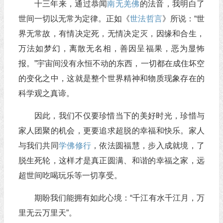
十三年来，通过恭闻
南无羌佛
的法音，我明白了
世间一切以无常为定律。正如《
世法哲言
》所说：“世
界无常故，有情决定死，无情决定灭，因缘和合生，
万法如梦幻，离散无名相，善因呈福果，恶为显怖
报。”宇宙间没有永恒不动的东西，一切都在成住坏空
的变化之中，这就是整个世界精神和物质现象存在的
科学观之真谛。
因此，我们不仅要珍惜当下的美好时光，珍惜与
家人团聚的机会，更要追求超脱的幸福和快乐。家人
与我们共同
学佛
修行
，依法圆福慧，步入成就境，了
脱生死轮，这样才是真正圆满、和谐的幸福之家，远
超世间吃喝玩乐等一切享受。
期盼我们能拥有如此心境：“千江有水千江月，万
里无云万里天”。