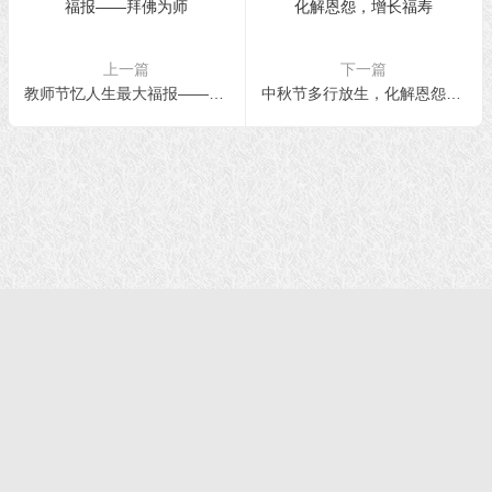
上一篇
下一篇
教师节忆人生最大福报——拜佛为师
中秋节多行放生，化解恩怨，增长福寿
首页
|
正法文告
|
羌佛说法
|
学佛感悟
© 2021 福慧网 版权所有| |学佛如初｜成就有余
声明：该站不代表任何权威机构及团体