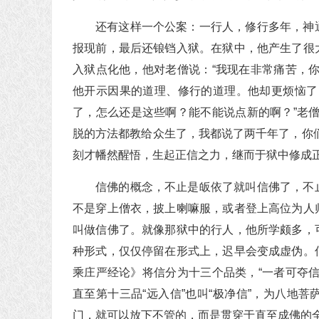
还有这样一个公案：一行人，修行多年，神
报现前，最后还锒铛入狱。在狱中，他产生了很
入狱点化他，他对老僧说：“我现在非常痛苦，
他开示因果的道理、修行的道理。他却更烦恼了
了，怎么还是这些啊？能不能说点新的啊？”老
脱的方法都教给众生了，我都说了两千年了，你
刻才幡然醒悟，生起正信之力，继而于狱中修成
信佛的概念，不止是皈依了就叫信佛了，不
不是穿上僧衣，披上喇嘛服，或者登上高位为人
叫做信佛了。就像那狱中的行人，他所学颇多，
种形式，仅仅停留在形式上，迟早会变成虚伪。
乘庄严经论》将信分为十三个品类，“一者可夺
直至第十三品“远入信”也叫“极净信”，为八地
门，就可以放下不管的，而是贯穿于直至成佛的