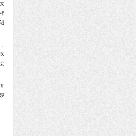
来
相
进
，
医
会
开
漠