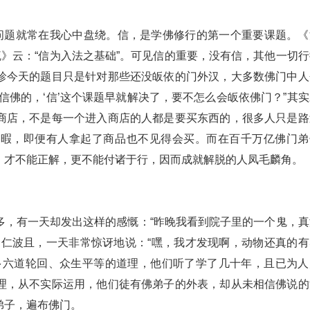
的问题就常在我心中盘绕。信，是学佛修行的第一个重要课题。《
疏》云：“信为入法之基础”。可见信的重要，没有信，其他一切行
珍今天的题目只是针对那些还没皈依的门外汉，大多数佛门中人
信佛的，‘信’这个课题早就解决了，要不怎么会皈依佛门？”其实
商店，不是每一个进入商店的人都是要买东西的，很多人只是路
闲暇，即便有人拿起了商品也不见得会买。而在百千万亿佛门弟
，才不能正解，更不能付诸于行，因而成就解脱的人凤毛麟角。
多，有一天却发出这样的感慨：“昨晚我看到院子里的一个鬼，真
个仁波且，一天非常惊讶地说：“嘿，我才发现啊，动物还真的有
多六道轮回、众生平等的道理，他们听了学了几十年，且已为人
理，从不实际运用，他们徒有佛弟子的外表，却从未相信佛说的
弟子，遍布佛门。