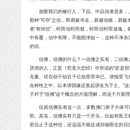
放眼我们的修行人，下品、中品信者居多，
那种“可夺”之信，即易被夺走，易被动摇，易
者“有间信”，时而信时而疑，时而信时而放逸
中有覆，信中有障，不能朗净如一，这种不净杂
的信。
信佛，信佛的什么？一信佛之实有，二信佛
厌谤的人，正是《究竟大悲经》中所说的“皆是
无量。经百劫千劫百千亿劫受罪毕已。谤报受飞
在种性之中。以本谤因缘还复起谤名为下士。”
子对于“信佛”这个概念的片面理解，而这个片面
仅就信佛实有这一点，多数佛门弟子大体可
部。其实，信佛实有只是一个开头，比如有医王
若仅止于这种信，还远远不能达成你做医生的目