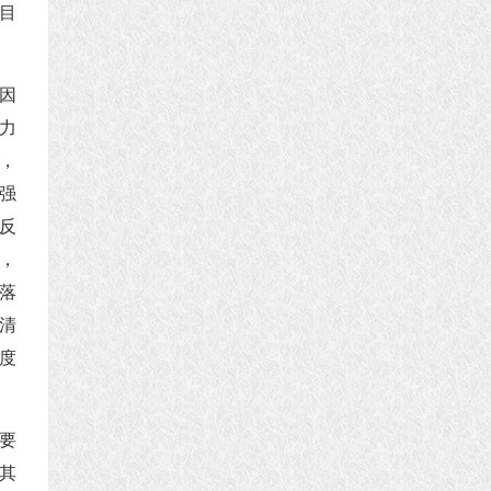
目
因
力
，
强
反
，
落
清
度
要
其