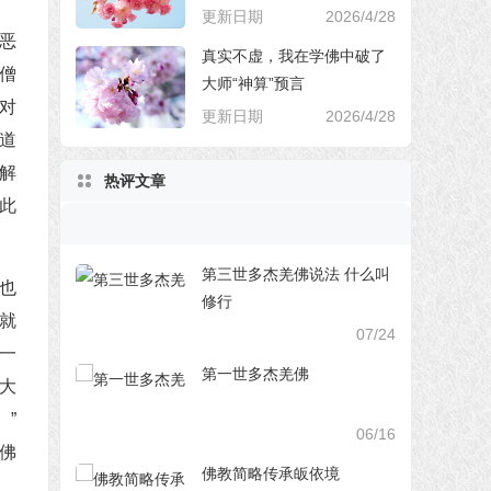
更新日期
2026/4/28
恶
真实不虚，我在学佛中破了
僧
大师“神算”预言
对
更新日期
2026/4/28
道
解
热评文章
此
第三世多杰羌佛说法 什么叫
也
修行
就
07/24
一
第一世多杰羌佛
大
”
06/16
佛
佛教简略传承皈依境
。