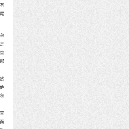
有
尾
弟
是
首
那
，
然
他
忘
，
苦
而