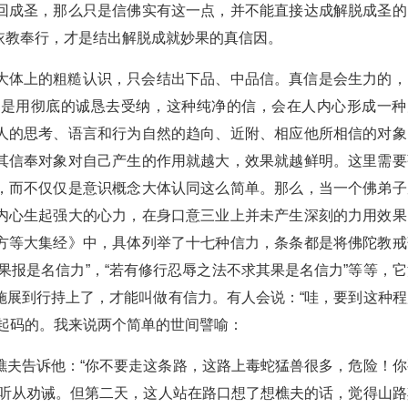
回成圣，那么只是信佛实有这一点，并不能直接达成解脱成圣的
依教奉行，才是结出解脱成就妙果的真信因。
大体上的粗糙认识，只会结出下品、中品信。真信是会生力的，
，是用彻底的诚恳去受纳，这种纯净的信，会在人内心形成一种
人的思考、语言和行为自然的趋向、近附、相应他所相信的对象
其信奉对象对自己产生的作用就越大，效果就越鲜明。这里需要
，而不仅仅是意识概念大体认同这么简单。那么，当一个佛弟子
内心生起强大的心力，在身口意三业上并未产生深刻的力用效果
方等大集经》中，具体列举了十七种信力，条条都是将佛陀教戒
果报是名信力”，“若有修行忍辱之法不求其果是名信力”等等，它
施展到行持上了，才能叫做有信力。有人会说：“哇，要到这种程
起码的。我来说两个简单的世间譬喻：
樵夫告诉他：“你不要走这条路，这路上毒蛇猛兽很多，危险！你
定听从劝诫。但第二天，这人站在路口想了想樵夫的话，觉得山路