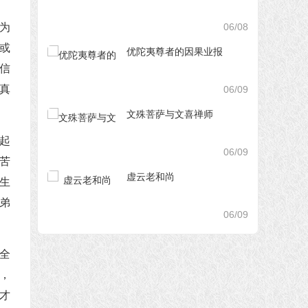
06/08
为
或
优陀夷尊者的因果业报
信
真
06/09
文殊菩萨与文喜禅师
起
06/09
苦
虚云老和尚
生
弟
06/09
全
，
才