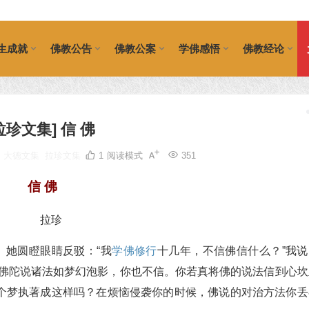
生成就
佛教公告
佛教公案
学佛感悟
佛教经论
拉珍文集] 信 佛
大德文集
拉珍文集
1
阅读模式
351
信 佛
拉珍
。她圆瞪眼睛反驳：“我
学佛
修行
十几年，不信佛信什么？”我说
；佛陀说诸法如梦幻泡影，你也不信。你若真将佛的说法信到心坎
个梦执著成这样吗？在烦恼侵袭你的时候，佛说的对治方法你丢