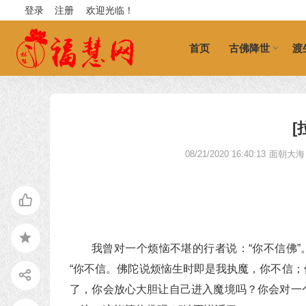
登录
注册
欢迎光临！
首页
古佛降世
渡
[
08/21/2020 16:40:13
面朝大海
我曾对一个烦恼不堪的行者说：“你不信佛”
“你不信。佛陀说烦恼生时即是我执魔，你不信
了，你会放心大胆让自己进入魔境吗？你会对一