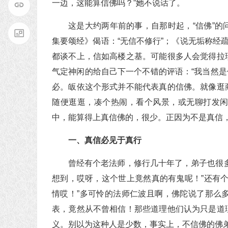
一边，这能算信佛吗？”她不说话了。
这是大约两年前的事，自那时起，“信佛”
集要颂经》偈语：“无信不修行”；《说无垢称经
都谈不上，信如高楼之基。可能很多人会觉得拉
气定神闲的给自己下一个不错的评语：“我当然是
必。皈依这个形式并不能代表真的信佛。就像逛
随便逛逛，凑个热闹，看个风景，或无聊打发
中，能算得上真信佛的，很少。正因为不是真信
一、真信必见于真行
曾经有个老法师，修行几十年了，弟子也很
想到，哎呀，这个世上竟然真的有鬼呢！”还有
情哎！”多可怜的法师仁波且啊，佛陀说了那么
表，竟然从不曾相信！那些道理他们认为只是道
义。别以为这种人是少数，事实上，不信佛的佛