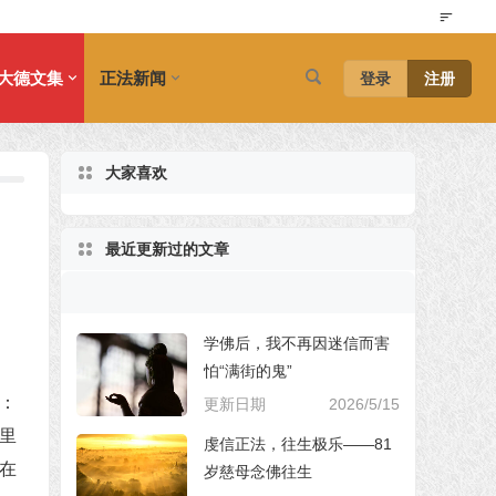
大德文集
正法新闻
登录
注册
大家喜欢
最近更新过的文章
学佛后，我不再因迷信而害
怕“满街的鬼”
：
更新日期
2026/5/15
里
虔信正法，往生极乐——81
在
岁慈母念佛往生