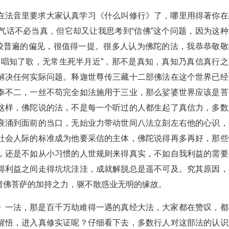
在法音里要求大家认真学习《什么叫修行》了，哪里用得著你在
气话不必当真，但它却又让我思考到“信佛”这个问题，因为这种
比较普遍的偏见，很值得一提。很多人认为佛陀的法，我恭恭敬敬
高唱知了歌，无常生死半月近”，那不是真知，真知乃真信真行之
解决任何实际问题。释迦世尊传三藏十二部佛法在这个世界已经
奉不二，一丝不苟完全如法施用于三业，那么娑婆世界应该是菩
这样，佛陀说的法，不是每一个听过的人都生起了真信力，多数
衰涌到面前的当口，无始业力带动世间八法立刻左右他的心识，
社会人际的标准成为他要采信的主体，佛陀说得再多再好，那些
，还是不如从小习惯的人世规则来得真实，不如自我利益的需要
得利益之间走得坑坑洼洼，成就解脱总是遥不可及。究其原因，
诸佛菩萨的加持之力，驱不散惑业无明的缘故。
》一法，那是百千万劫难得一遇的真经大法，大家都在赞叹，都
醒悟，进入真修实证呢？仔细看下去，多数行人对这部法的认识