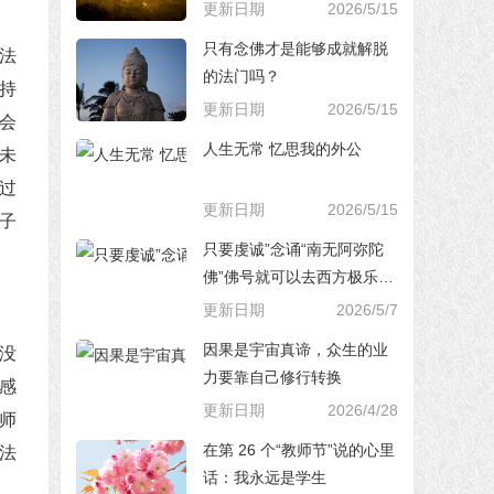
更新日期
2026/5/15
只有念佛才是能够成就解脱
法
的法门吗？
持
更新日期
2026/5/15
会
人生无常 忆思我的外公
未
过
更新日期
2026/5/15
子
只要虔诚”念诵“南无阿弥陀
佛”佛号就可以去西方极乐世
界，对吗？
更新日期
2026/5/7
因果是宇宙真谛，众生的业
没
力要靠自己修行转换
感
更新日期
2026/4/28
师
在第 26 个“教师节”说的心里
法
话：我永远是学生