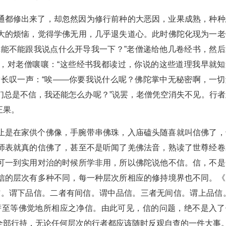
通都修出来了，却忽然因为修行前种的大恶因，业果成熟，种种
大的烦恼，觉得学佛无用，几乎退失道心。此时佛陀化现为一老
你能不能跟我说点什么开导我一下？”老僧递给他几卷经书，然后
，对老僧嚷嚷：“这些经书我都读过，你说的这些道理我早就知
僧长叹一声：“唉——你要我说什么呢？佛陀掌中无秘密啊，一切
们总是不信，我还能怎么办呢？”说罢，老僧凭空消失不见。行者
正果。
止是在家供个佛像，手腕带串佛珠，入庙磕头随喜就叫信佛了，
师表就真的信佛了，甚至不是听闻了羌佛法音，熟读了世尊经卷
可一到实用对治的时候所学非用，所以佛陀说他不信。信，不是
信的层次有多种不同，每一种层次所相应的修持境界也不同。《
信。谓下品信。二者有间信。谓中品信。三者无间信。谓上品信。
菩萨至等佛觉地所相应之净信。由此可见，信的问题，绝不是入了
全部行持，无论任何层次的行者都应该随时反观自查的一件大事