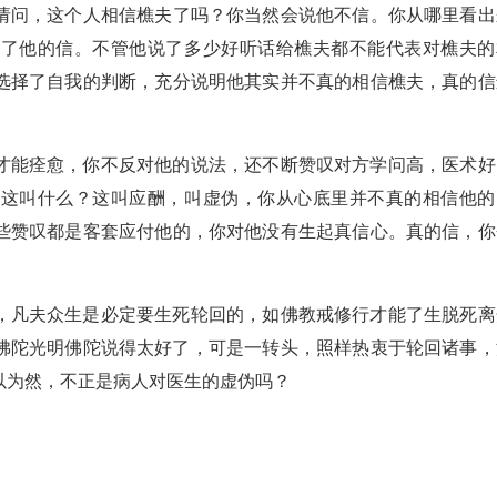
请问，这个人相信樵夫了吗？你当然会说他不信。你从哪里看出
出了他的信。不管他说了多少好听话给樵夫都不能代表对樵夫的
选择了自我的判断，充分说明他其实并不真的相信樵夫，真的信
才能痊愈，你不反对他的说法，还不断赞叹对方学问高，医术好
，这叫什么？这叫应酬，叫虚伪，你从心底里并不真的相信他的
些赞叹都是客套应付他的，你对他没有生起真信心。真的信，你
，凡夫众生是必定要生死轮回的，如佛教戒修行才能了生脱死离
佛陀光明佛陀说得太好了，可是一转头，照样热衷于轮回诸事，
以为然，不正是病人对医生的虚伪吗？