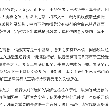
上品信者少之又少。而下品、中品信者，严格说来不算是信。因
被本人舍弃之信，如墙上之草，根不入土，稍有风吹便轰然倒梉，
，像破损的录影带，中间不停间插著没有磁剂的空白或错误画面，
染信因，定然结不出成就解脱妙果，这种信的意义微弱，算不上
之言教。信佛实有是一个基础，连佛之实有都不信，闻佛说法还
宿世久远造五逆行谤一切混融行者。以谤因缘而便坠落堕于三涂受
禽走兽之形。复倍上数受谤报毕。生在人中或为下贱。复受毕已
这类劣根下士不是此文论及的主要对象，本文主要针对已入佛门的
理解正是障碍行人正确行持获得受用的关键所在。
以过关，但行人对“信佛”的误解也往往在于此，以为这就是信的
教你做医生，信医生之实有，信医生之好处只能算一个好的开始
的，因而更重要的是信医王之言教，将此言教付诸实践锻炼培养