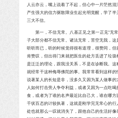
人云亦云，嘴上说着了不起，但心中一片茫然混
产生强大的信力驱散障业生起光明觉醒，学了半
三大不信。
第一，不信无常。八基正见之第一正见“无
子大部分都不信无常。诸法无常，苦空无我，这
听听而已，听的时候觉得很有道理，很赞同，但
肯赞叹，但出得门来就把医生的处方丢进了垃圾
是泛泛的理论，跟我没关系，不是在诊断我。这
就经常干这种侮辱佛陀的事。我常常看到这样的
说著某人的长短是非，没多久又因为某人做事的
人如何打击旁人争夺利益，或者又因为一点吃喝
食，或者为了谁的名声最近比自己大，谁在哪方
千状百态的计较执著，这就是刚学完无常心的行
处也就那么一叹就消失了，跟他自己的生活好像