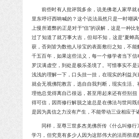
前些时有人批评我多余，说羌佛老人家早就
里东呼吁西呐喊的？这个说法虽然只是一时嘲讽
上慢所遮弊的正是对于“信”的误解，这是一种
过了知道了就万事大吉，但却不知，这是“夏蝉
获，否则皆为数他人珍宝的表面敷衍之知，不能
千五百年，如果这些法义，每一个修学者当下信
罗汉满虚空，到处是极乐圣境了。可惜事实不是
浅浅的理解一下，口头挂一挂，在现实的利益兴
就会无视佛陀教言，选自自我判断，现实生活、
理他总觉得离自己很远，甚至用起来还有些别扭
得可信，因而修行解脱之途总是在佛法与世间既
是因为真信之力没有产生，不能带动三业相应于
同样，至尊三世多杰羌佛所传《什么叫修行
学习，但究竟有多少人因为这部伟大的法而彻底