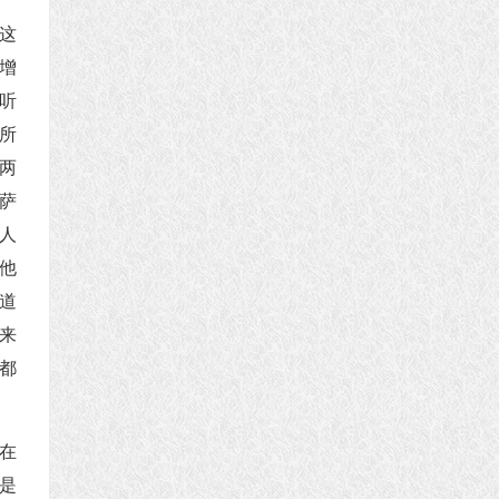
这
增
听
所
两
萨
人
他
道
来
都
在
是