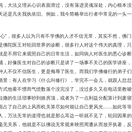
沌，大法义理从心识表面滑过，没有落进灵魂深处，内心根本没
天还是凡夫我执依旧。例如，我今简略举出行者中常见的一头一
常心”，很多人以为只有不学佛的人才不信无常，其实不然，佛门
是佛陀医王对轮回世界的诊断，很多行人对这个伟大的真理，只
就是不用它来观照自己的日常生活，如同病人对医生的悉心诊断
桶，好像医生对自己的诊断只是讲了一场事不关己的医学讲座，
种人不仅不信医生，更是侮辱了医生。而我们学佛修行的弟子们
情景：有人在学习《什么叫修行》，学完不一会儿，就跟人忿忿
方式他看不惯而气愤数落个没完没了，没过多久又在电话里教唆
拉撒的生活琐事吵到掀房顶，或者为了一点利益分配算计到废寝
面占了自己的上风而机关算尽如何能让自己更风光……如此等等
人，万法无常的道理也就是那么耳边一听就不见了，轮回因果的
毫无关系，他就是不以佛说无常观来映照周遭从而放开执著，反