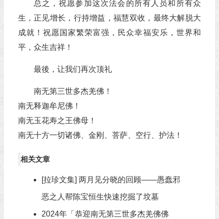
总之，祝愿参加这次法会的所有人员和所有众
生，正见增长，行持增益，福慧双收，最终大解脱大
成就！祝愿国家繁荣富强，民众幸福安乐，世界和
平，众生吉祥！
最後，让我们再次顶礼
南无第三世多杰羌佛！
南无释迦牟尼佛！
南无玉花寿之王佛母！
南无十方一切诸佛、金刚、菩萨、空行、护法！
相关文章
[拉珍文集] 两月见分晓的回顾——愚蠢邪
恶之人帮陈宝恒生快速挖掘了坟墓
2024年「恭迎南无第三世多杰羌佛佛