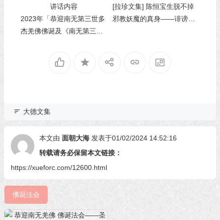
[拉珍文集] 陈恒宝生脱不掉
2023年「恭迎南无第三世多
邪教妖魔的真身——诽谤佛
杰羌佛佛诞及《南无第三世
法僧五戒全犯，五逆恶罪非
多杰羌佛经藏总集》」法会
释种子
上翟芒尊者及证达教尊的讲
话内容
大德文集
本文由
面朝大海
发表于01/02/2024 14:52:16
转载请务必保留本文链接：
https://xueforc.com/12600.html
佛诞法会