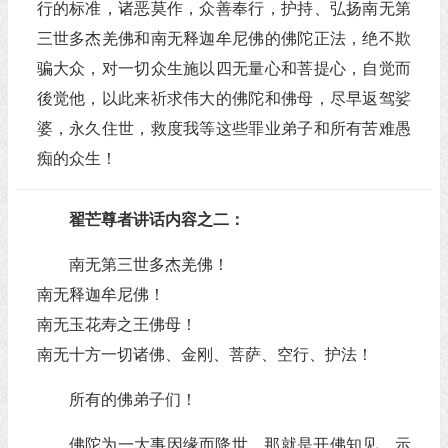
行的标准，诸恶莫作，众善奉行，护持、弘扬南无第
三世多杰羌佛和南无释迦牟尼佛的佛陀正法，绝不欺
骗大众，对一切众生施以四无量心和菩提心，自觉而
後觉他，以此来祈求伟大的佛陀和佛母，尽早返驾娑
婆，永久住世，救度我等这些罪业弟子和所有苦难愚
痴的众生！
翟芒尊者讲话内容之二：
南无第三世多杰羌佛！
南无释迦牟尼佛！
南无玉花寿之王佛母！
南无十方一切诸佛、金刚、菩萨、空行、护法！
所有的佛弟子们！
佛陀为一大事因缘而降世，那就是开佛知见、示