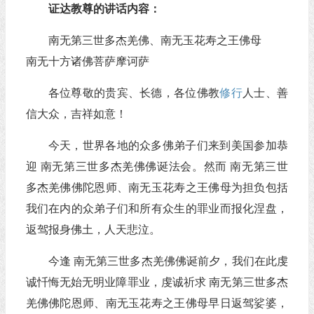
证达教尊的讲话内容：
南无第三世多杰羌佛、南无玉花寿之王佛母
南无十方诸佛菩萨摩诃萨
各位尊敬的贵宾、长德，各位佛教
修行
人士、善
信大众，吉祥如意！
今天，世界各地的众多佛弟子们来到美国参加恭
迎 南无第三世多杰羌佛佛诞法会。然而 南无第三世
多杰羌佛佛陀恩师、南无玉花寿之王佛母为担负包括
我们在内的众弟子们和所有众生的罪业而报化涅盘，
返驾报身佛土，人天悲泣。
今逢 南无第三世多杰羌佛佛诞前夕，我们在此虔
诚忏悔无始无明业障罪业，虔诚祈求 南无第三世多杰
羌佛佛陀恩师、南无玉花寿之王佛母早日返驾娑婆，