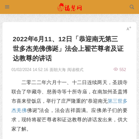
2022年6月11、12日「恭迎南无第三
世多杰羌佛佛诞」法会上翟芒尊者及证
达教尊的讲话
01/02/2024 14:52:16
面朝大海
阅读模式
552
二零二二年六月十一、十二日连续两天，圣蹟寺
联合了华藏寺、慈善寺等十所寺庙，在南加州圣盖博
市喜来登饭店，举行了庄严隆重的“恭迎南无
第三世多
杰羌佛
佛诞”法会，法会吉祥圆满。应佛弟子们的要
求，现特将翟芒尊者和证达教尊的讲话发出来，供大
家了解。