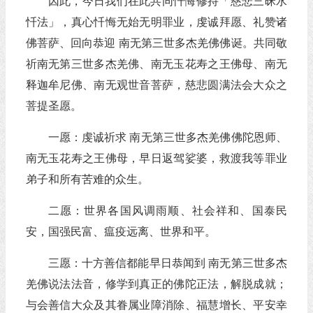
因此，今日我们在此共同忏悔修持「慈悲三昧水
忏法」，真心忏悔无始无明罪业，虔诚拜愿、礼赞诸
佛菩萨、回向恭迎 南无第三世多杰羌佛佛诞。共同敬
祈南无第三世多杰羌佛、南无玉花寿之王佛母、南无
释迦牟尼佛、南无观世音菩萨，慈悲圆满法会大众之
菩提圣愿。
一愿：虔诚祈求 南无第三世多杰羌佛佛陀恩师、
南无玉花寿之王佛母，早日返驾娑婆，救渡我等罪业
弟子和所有苦难的众生。
二愿：世界各国风调雨顺、社会祥和、国泰民
安，国强民富、瘟疫远离、世界和平。
三愿：十方善信都能早日恭闻到 南无第三世多杰
羌佛说法法音，修学到真正的佛陀正法，解脱成就；
与会善信大众及其眷属业障消除、福慧增长、平安幸