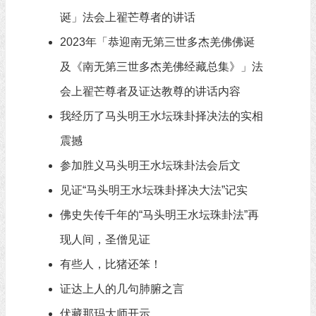
诞」法会上翟芒尊者的讲话
2023年「恭迎南无第三世多杰羌佛佛诞
及《南无第三世多杰羌佛经藏总集》」法
会上翟芒尊者及证达教尊的讲话内容
我经历了马头明王水坛珠卦择决法的实相
震撼
参加胜义马头明王水坛珠卦法会后文
见证“马头明王水坛珠卦择决大法”记实
佛史失传千年的“马头明王水坛珠卦法”再
现人间，圣僧见证
有些人，比猪还笨！
证达上人的几句肺腑之言
伏藏那玛大师开示