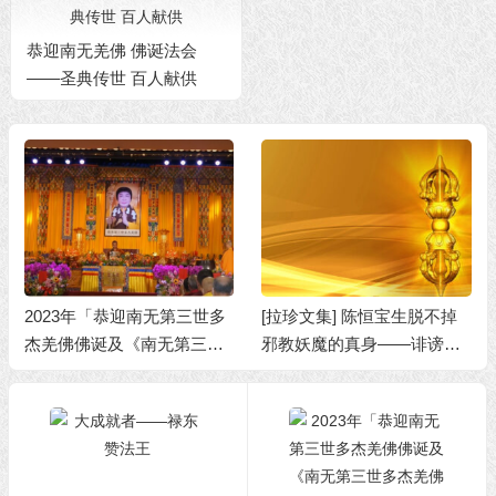
恭迎南无羌佛 佛诞法会
——圣典传世 百人献供
2023年「恭迎南无第三世多
[拉珍文集] 陈恒宝生脱不掉
杰羌佛佛诞及《南无第三世
邪教妖魔的真身——诽谤佛
多杰羌佛经藏总集》」法会
法僧五戒全犯，五逆恶罪非
上翟芒尊者及证达教尊的讲
释种子
话内容