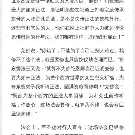
世多杰羌佛修一场胜义的火坛大供，他说：“用这最高
最大的如来正法，来证明那些在社会上打着宗派传承
旗号的人物是凡是圣，是不是失传正法的佛教外行。
这些带邪恶见的人，他们在网上社群中大力破坏诽谤
羌佛恩师的行与法。我们唯有这样，才能破邪显正！”
羌佛说：“你错了，不能为了自己让别人难过。我
修不了这个法，就是要修也只能按仪轨念诵而已。”禄
东赞法王又说：“就算不为佛陀恩师自己证明去修，也
要为如来正法，为整个西方世界的众生息灾祈福，为
禄东赞弟子我祈请正法、圆满资粮而修啊！”羌佛说：
“既然为整个西方的正法大事因缘，为利众生而作祈
福，你放心，这场法会要修，就算我不修，也会有巨
圣德来修。”
法会上，巨圣德对行人宣布：这场法会已经修