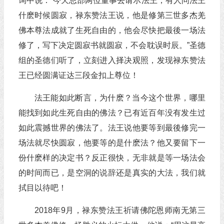
询中说：“今天总部两位董事去请示法王，有人问法王
什麽时候圆寂，禄东赞法王说，他是修第三世多杰羌
佛本尊法成就了生死自由的，他会尽快把最後一场法
修了，写下决定圆寂书就圆寂，不会耽误时辰。”圣德
组的圣德们听了，立刻进入择决观照，发现禄东赞法
王已经圆满证达三段金扣上尊位！
法王能如此断言，为什麽？当今这个世界，哪里
能找到如此生死自由的佛法？已有近百年没有发生过
如此震撼世界的佛法了。法王说他要等到最後修完一
场法就尽快圆寂，他要等的是什麽法？他又要留下一
份什麽样的决定书？反正很快，无非就是等一场法会
的时间而已，是空洞的说辞还是真实的大法，我们就
拭目以待吧！
2018年9月，禄东赞法王祈请佛陀恩师南无第三