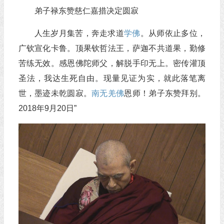
弟子禄东赞慈仁嘉措决定圆寂
人生岁月集苦，奔走求道
学佛
。从师依止多位，
广钦宣化卡鲁。顶果钦哲法王，萨迦不共道果，勤修
苦练无效。感恩佛陀师父，解脱手印无上。密传灌顶
圣法，我达生死自由。现量见证为实，就此落笔离
世，墨迹未乾圆寂。
南无羌佛
恩师！弟子东赞拜别。
2018年9月20日”