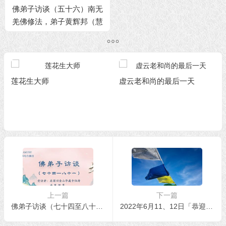
佛弟子访谈（五十六）南无
羌佛修法，弟子黄辉邦（慧
辉）大德亲见玛哈嘎拉金刚
威然现前
莲花生大师
虚云老和尚的最后一天
上一篇
下一篇
佛弟子访谈（七十四至八十一）——若慧法师
2022年6月11、12日「恭迎南无第三世多杰羌佛佛诞」法会上翟芒尊者及证达教尊的讲话