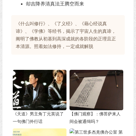
却吉降养清真法王腾空而来
《什么叫修行》、《了义经》、《藉心经说真
谛》、《学佛》等经书，揭示了宇宙人生的真谛，
阐明了佛教从初基到高深成就的各阶段的正理且正
本清源。照着如法修持，一定成就解脱
《天道》男主角丁元英说了
【佛门观察】：佛菩萨来人
一句佛门外行话
间会被通缉吗？