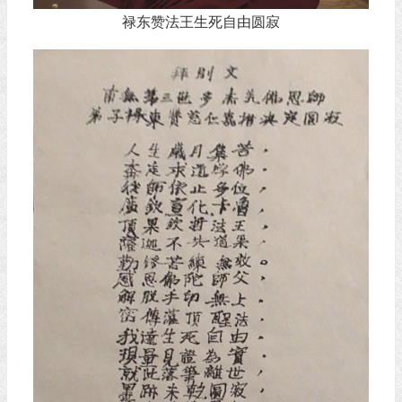
禄东赞法王生死自由圆寂