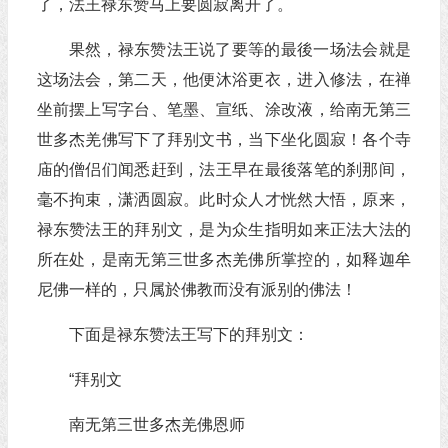
了，法王禄东赞马上要圆寂离开了。
果然，禄东赞法王说了要等的最後一场法会就是
这场法会，第二天，他便沐浴更衣，进入修法，在禅
坐前摆上写字台、笔墨、宣纸、涂改液，给南无第三
世多杰羌佛写下了拜别文书，当下坐化圆寂！各个寺
庙的僧侣们闻悉赶到，法王早在最後落笔的刹那间，
毫不拘束，潇洒圆寂。此时众人才恍然大悟，原来，
禄东赞法王的拜别文，是为众生指明如来正法大法的
所在处，是南无第三世多杰羌佛所掌控的，如释迦牟
尼佛一样的，只属於佛教而没有派别的佛法！
下面是禄东赞法王写下的拜别文：
“拜别文
南无第三世多杰羌佛恩师