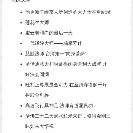
他更新了维京人所创造的大力士举重纪录
莲花生大师
虚云老和尚的最后一天
一代译经大师——鸠摩罗什
慈航法师 台湾第一“肉身菩萨”
圣僧通慧大和尚证得肉身舍利大成就 开
缸法会圆满
旺扎上尊展显金刚力 在圣蹟寺提起千斤
拦殿金刚杵
高速飞行具神足 法师有道显真功
活佛二十二天滴水粒米未进，修得金刚三
昧如来大悟禅