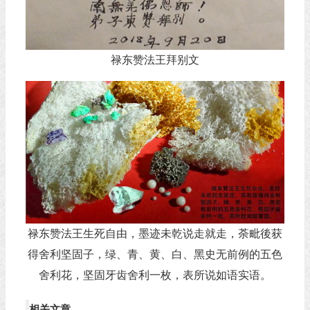
禄东赞法王拜别文
禄东赞法王生死自由，墨迹未乾说走就走，荼毗後获
得舍利坚固子，绿、青、黄、白、黑史无前例的五色
舍利花，坚固牙齿舍利一枚，表所说如语实语。
相关文章