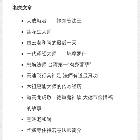
相关文章
大成就者——禄东赞法王
莲花生大师
虚云老和尚的最后一天
一代译经大师——鸠摩罗什
慈航法师 台湾第一“肉身菩萨”
高速飞行具神足 法师有道显真功
六祖惠能大师的传奇经历
道高龙虎敬，德重鬼神钦 大德节俭惜福
的故事
意昭老和尚
华藏寺住持若慧法师简介