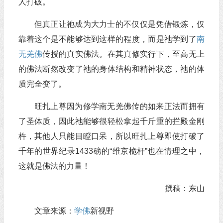
人打破。
但真正让祂成为大力士的不仅仅是凭借锻炼，仅
靠着这个是不能够达到这样的程度，而是祂学到了
南
无羌佛
传授的真实佛法。在其真修实行下，至高无上
的佛法断然改变了祂的身体结构和精神状态，祂的体
质完全变了。
旺扎上尊因为修学南无羌佛传的如来正法而拥有
了圣体质，因此祂能够很轻松拿起千斤重的拦殿金刚
杵，其他人只能目瞪口呆，所以旺扎上尊即使打破了
千年的世界纪录1433磅的“维京桅杆”也在情理之中，
这就是佛法的力量！
撰稿：东山
文章来源：
学佛
新视野