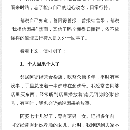
看来时路，忘了检点自己的起心动念，日常行持。
都说自己知道，善因得善报，善报结善果，都说
“我相信因果” 然而，真信了吗？懂得归懂得，依不依
懂得的道理去行持又是另外一回事了。
看看下文，便可明了：
1、个人因果个人了
邻居阿婆经营食杂店，吃斋念佛多年，平时有事
没事，手里总捻着一串佛珠在念佛号。我经常去阿婆
店里买东西，经常听到店里播放着“南无阿弥陀佛”佛
号，有空时，我也会听她说因果的故事。
阿婆七十几岁了，育有两男一女。记得多年前，
阿婆经常聊起她孝顺的女儿。那时，我刚嫁到夫家不