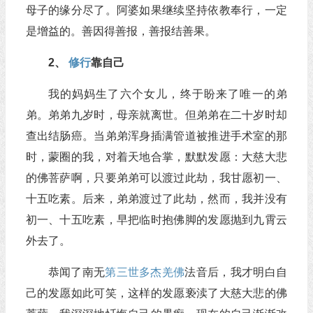
母子的缘分尽了。阿婆如果继续坚持依教奉行，一定
是增益的。善因得善报，善报结善果。
2、
修行
靠自己
我的妈妈生了六个女儿，终于盼来了唯一的弟
弟。弟弟九岁时，母亲就离世。但弟弟在二十岁时却
查出结肠癌。当弟弟浑身插满管道被推进手术室的那
时，蒙圈的我，对着天地合掌，默默发愿：大慈大悲
的佛菩萨啊，只要弟弟可以渡过此劫，我甘愿初一、
十五吃素。后来，弟弟渡过了此劫，然而，我并没有
初一、十五吃素，早把临时抱佛脚的发愿抛到九霄云
外去了。
恭闻了南无
第三世多杰羌佛
法音后，我才明白自
己的发愿如此可笑，这样的发愿亵渎了大慈大悲的佛