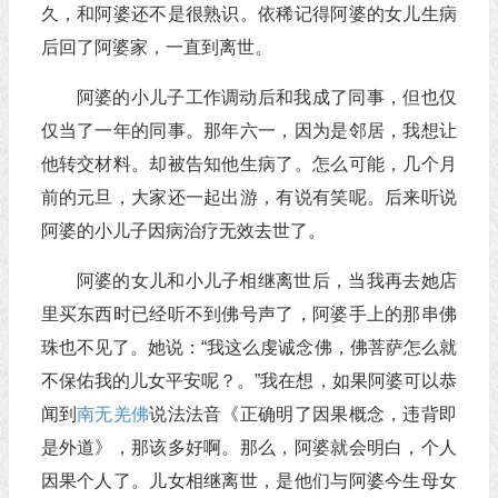
久，和阿婆还不是很熟识。依稀记得阿婆的女儿生病
后回了阿婆家，一直到离世。
阿婆的小儿子工作调动后和我成了同事，但也仅
仅当了一年的同事。那年六一，因为是邻居，我想让
他转交材料。却被告知他生病了。怎么可能，几个月
前的元旦，大家还一起出游，有说有笑呢。后来听说
阿婆的小儿子因病治疗无效去世了。
阿婆的女儿和小儿子相继离世后，当我再去她店
里买东西时已经听不到佛号声了，阿婆手上的那串佛
珠也不见了。她说：“我这么虔诚念佛，佛菩萨怎么就
不保佑我的儿女平安呢？。”我在想，如果阿婆可以恭
闻到
南无羌佛
说法法音《正确明了因果概念，违背即
是外道》，那该多好啊。那么，阿婆就会明白，个人
因果个人了。儿女相继离世，是他们与阿婆今生母女