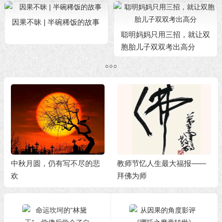
因果不昧 | 半碗稀饭的故事
聪明妈妈只用三招，就让双
胞胎儿子双双考出高分
中秋月圆，仍有写不尽的悲
教师节忆人生最大福报——
欢
拜佛为师