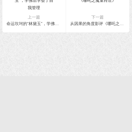
上一篇
下一篇
命运坎坷的“林黛玉”，学佛后学会了自我管理
从因果的角度影评《哪吒之魔童转世》
首页
|
正法文告
|
羌佛说法
|
学佛感悟
© 2021 福慧网 版权所有| |学佛如初｜成就有余
声明：该站不代表任何权威机构及团体