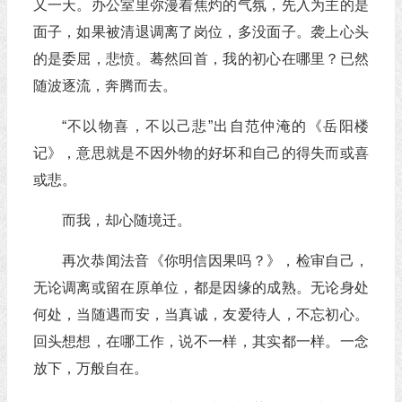
又一天。办公室里弥漫着焦灼的气氛，先入为主的是
面子，如果被清退调离了岗位，多没面子。袭上心头
的是委屈，悲愤。蓦然回首，我的初心在哪里？已然
随波逐流，奔腾而去。
“不以物喜，不以己悲”出自范仲淹的《岳阳楼
记》，意思就是不因外物的好坏和自己的得失而或喜
或悲。
而我，却心随境迁。
再次恭闻法音《你明信因果吗？》，检审自己，
无论调离或留在原单位，都是因缘的成熟。无论身处
何处，当随遇而安，当真诚，友爱待人，不忘初心。
回头想想，在哪工作，说不一样，其实都一样。一念
放下，万般自在。