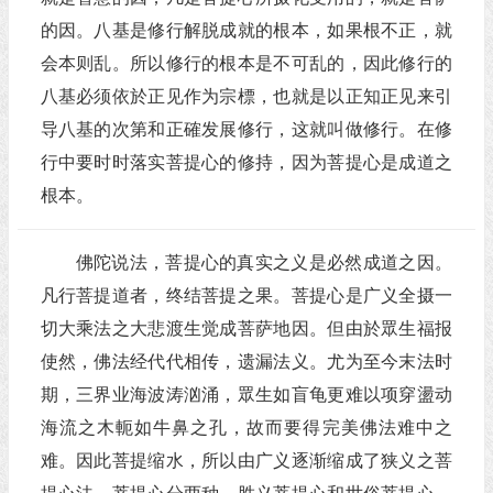
的因。八基是修行解脱成就的根本，如果根不正，就
会本则乱。所以修行的根本是不可乱的，因此修行的
八基必须依於正见作为宗標，也就是以正知正见来引
导八基的次第和正確发展修行，这就叫做修行。在修
行中要时时落实菩提心的修持，因为菩提心是成道之
根本。
佛陀说法，菩提心的真实之义是必然成道之因。
凡行菩提道者，终结菩提之果。菩提心是广义全摄一
切大乘法之大悲渡生觉成菩萨地因。但由於眾生福报
使然，佛法经代代相传，遗漏法义。尤为至今末法时
期，三界业海波涛汹涌，眾生如盲龟更难以项穿盪动
海流之木軛如牛鼻之孔，故而要得完美佛法难中之
难。因此菩提缩水，所以由广义逐渐缩成了狭义之菩