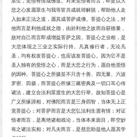
眾生，觉悟有情成佛道。对未觉悟者而言，即是以大
悲之心发愿眾生与我等皆共成就得解脱，帮助他人走
入如来正法之道，愿其成菩萨成佛。菩提心之法，对
他而言是利他成就之德，由於利他之故而自获德量，
故对自己而言即成增益菩萨之因。菩提心之业相，是
大悲体现之三业之实际行持。凡真修行者，无论凡
圣，均有权发菩提心，也应该发菩提心。因为它不是
圣人独有的觉悟之心，而是大悲之行为，愿自他觉悟
的因种。菩提心之所摄並不只含十善、四无量、六波
罗密、四摄，而菩提心所缘三藏密典及一切口耳心传
诸法，建立合法利眾渡生的大悲行举。故知菩提心是
广义所缘諦相，对佛陀而言是三身四智，当体无上正
觉菩提心；对菩萨而言是大悲弘法利生渡有情；对证
悟者而言，是离绝诸相戏论，当体本来面目，即空妙
有之诸法实相；对凡夫而言，是慈悲助益他人愿其学