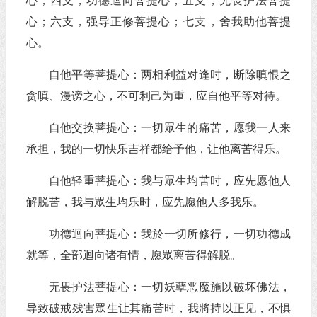
心；四支，功德迴向菩提心；五支，无畏护法菩提
心；六支，强导正修菩提心；七支，舍我助他菩提
心。
自他平等菩提心：两相利益对逢时，断除嗔恨之
贪嗔、漫谤之心，不可利己为重，应自他平等对待。
自他交换菩提心：一切眾生的痛苦，愿我一人来
承担，我的一切快乐吉祥都给予他，让他离苦得乐。
自他轻重菩提心：我与眾生均苦时，应先愿他人
解脱苦，我与眾生均乐时，应先愿他人多我乐。
功德迴向菩提心：我於一切所修行，一切功德成
就等，全部迴向诸有情，愿眾离苦得解脱。
无畏护法菩提心：一切妖孽恶魔施以破坏佛法，
导致破戒残害眾生让其痛苦时，我將持以正见，不惧