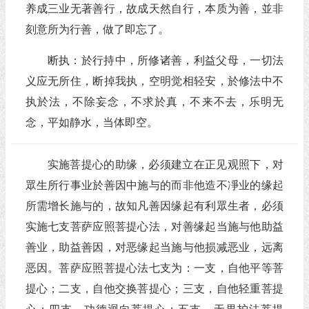
养成三业无著善行，故成天然自行，本质为善，並非
刻意所为行善，做了即忘了。
断执：於行持中，所修诸善，利益父母，一切法
义应无所住，断掉我执，空明觉相轻安，於修法中不
执於法，不除妄念，不求於真，不来不去，乐明无
念，平如静水，当体即空。
实施菩提心的助缘，必须建立在正见观照下，对
眾生所行事业於善因中施与的而非他造不凈业的缘起
所需增长施与的，故知凡善因缘起有利眾生者，必须
实施七支菩萨应照菩提心法，对善缘起当施与他助益
善业，助益善因，对恶缘起当施与他损减恶业，远离
恶因。菩萨应照菩提心法七支为：一支，自他平等菩
提心；二支，自他交换菩提心；三支，自他轻重菩提