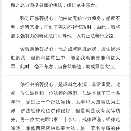
魔之恶力而挺身保护佛法，维护眾生慧命。
强导正修菩提心：他由於无始业力缠身，愚痴不
明，造诸恶业，而到了善劝不得悔改时，由此，我將
施以强有力的善化法门引导他，入其正法善行之路。
舍我助他菩提心：他之成就將胜於我，渡生缘起
胜於我，但於利益眾生中，能舍我助他更能利益大
眾，此时，毫不考虑，当舍我助他，助成眾善大业。
修行中的菩提心，是成就之本源，非常重要。此
举一位仁波且和一位法师的事例。仁波且修了三十多
年行，受过上千个密法灌顶，以寧玛大圆满法为主
修，佛法经律论也讲得很好，但是就是没有实际功
夫。另一位大法师出家二十余年，戒律严谨，经律论
通达，兼修西密密乘重要大法，是一著名寺庙的住