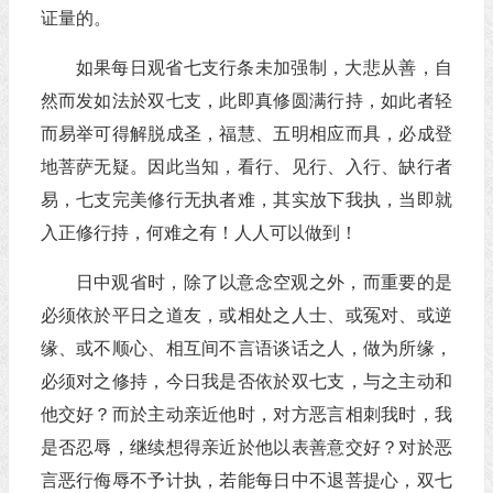
证量的。
如果每日观省七支行条未加强制，大悲从善，自
然而发如法於双七支，此即真修圆满行持，如此者轻
而易举可得解脱成圣，福慧、五明相应而具，必成登
地菩萨无疑。因此当知，看行、见行、入行、缺行者
易，七支完美修行无执者难，其实放下我执，当即就
入正修行持，何难之有！人人可以做到！
日中观省时，除了以意念空观之外，而重要的是
必须依於平日之道友，或相处之人士、或冤对、或逆
缘、或不顺心、相互间不言语谈话之人，做为所缘，
必须对之修持，今日我是否依於双七支，与之主动和
他交好？而於主动亲近他时，对方恶言相刺我时，我
是否忍辱，继续想得亲近於他以表善意交好？对於恶
言恶行侮辱不予计执，若能每日中不退菩提心，双七