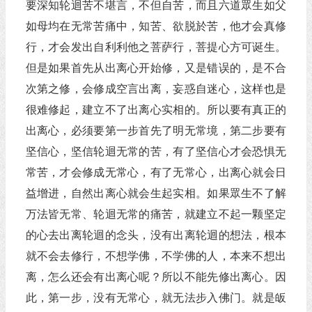
要深知轮迴苦不堪言，不但自苦，而且六道眾生如父
如母均在无常苦痛中，知苦、欲脱於苦，他才会真修
行，才会发出自利利他之菩萨行，菩提心方可诞生。
但是如果首先从出离心开始修，又是错误的，是不合
次第之修，会修成空言出离，妄惑自迷心，这样也是
很难修起，建立不了出离心实相的。所以要有真正的
出离心，必须要第一步首先了明无常境，第二步要有
坚信心，坚信轮迴无常的苦，有了坚信心才会恐惧无
常苦，才会修成无常心，有了无常心，出离心就会日
益增进，自然出离心就会生起实相。如果眾生不了解
万法皆无常、轮迴无常的痛苦，就建立不起一颗坚定
的心去出离轮迴的念头，没有出离轮迴的想法，根本
就不会去修行，不想学佛，不学佛的人，本来不想出
离，怎么还会有出离心呢？所以不能先修出离心。因
此，第一步，没有无常心，就无法步入佛门。就是皈