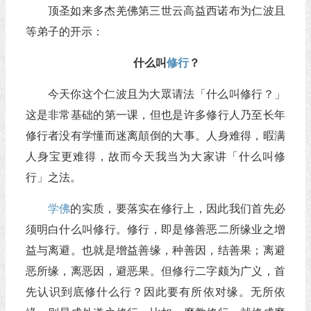
顶圣如来多杰羌佛第三世云高益西诺布为仁波且
等弟子的开示：
什么叫
修行
？
今天你这个仁波且为大眾请法「什么叫修行？」
这是非常基础的第一课，但也是许多修行人乃至长年
修行者没有学懂而迷离顛倒的大事。人身难得，暇满
人身宝更难得，故而今天我当为大家讲「什么叫修
行」之法。
学佛
的实质，要落实在修行上，因此我们首先必
须明白什么叫修行。修行，即是修善恶二所缘业之增
益与离避。也就是增益善缘，种善因，结善果；离避
恶所缘，离恶因，避恶果。但修行二字颇为广义，首
先认识到底修什么行？因此要有所依对缘。无所依