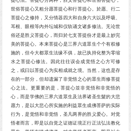
提心法。菩提心分两种，胜义菩提心和世俗菩提心，
世俗菩提心又粗分愿菩提心和行菩提心。於愿、行二
菩提心之修持，又分情器四大和自身六大以及呼吸、
耳根、眼根等內外坛城和仪轨诵文诸多修法。无论世
俗还是胜义菩提心，而归於七支菩提份才是最上妙完
美的菩提心。本来菩提心是三界六道眾生个个有权修
施的，但今大都眾生法缘不俱，故已执持化整为零缩
水之菩提心修法。因此往往误会成觉悟之心方可修
之，或曰以菩提心为实相成就之境。当然，这也是存
在的一部分，但却遗漏了非觉悟之心的眾生而修菩提
心之法。更重要的是，菩提心並非觉悟和非觉悟的
心，而是学佛的三界六道眾生及法界诸圣生髮的大悲
愿力，是以大悲心所实施的利益眾生成佛菩萨的实际
行为，是觉悟和非觉悟，圣凡两界的胜义爱心。对觉
悟者而言，即是以自觉之证德证境正行正法弘法教化