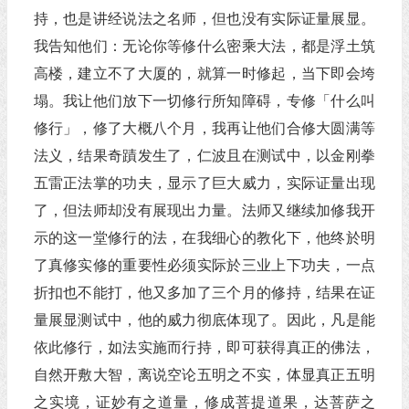
持，也是讲经说法之名师，但也没有实际证量展显。
我告知他们：无论你等修什么密乘大法，都是浮土筑
高楼，建立不了大厦的，就算一时修起，当下即会垮
塌。我让他们放下一切修行所知障碍，专修「什么叫
修行」，修了大概八个月，我再让他们合修大圆满等
法义，结果奇蹟发生了，仁波且在测试中，以金刚拳
五雷正法掌的功夫，显示了巨大威力，实际证量出现
了，但法师却没有展现出力量。法师又继续加修我开
示的这一堂修行的法，在我细心的教化下，他终於明
了真修实修的重要性必须实际於三业上下功夫，一点
折扣也不能打，他又多加了三个月的修持，结果在证
量展显测试中，他的威力彻底体现了。因此，凡是能
依此修行，如法实施而行持，即可获得真正的佛法，
自然开敷大智，离说空论五明之不实，体显真正五明
之实境，证妙有之道量，修成菩提道果，达菩萨之