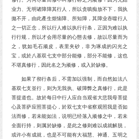
业力、无明诸障障其行人，所以贪嗔痴放不下，我执
拋不开，由此產生烦恼障、所知障，其障业吞噬行人
之一切正念，所以行人难以执行行条，正因为难以执
行行规，所以才会用尽量的心態去修，故以尽量而为
之，犹如毛石顽皮，表里夹砂，非为琢成的闪光之
宝，或於八基双七支中部分能修，部分不能修，这也
不堪真修行，因此名之为顽修，或入於缺修。
如果了彻行条后，不需加以强制，而自然如法八
基双七支並行，则为无我执、破障弊之真修行，此是
菩提道也。故於每日中行人应自当观省大悲我母菩提
心及菩萨应照菩提心，於双七支中省察观照我是否如
法而修，若未能如法，说明已经落入顽修之中，若未
全面行持，则属於缺修，是此之修则难以成就解脱，
或许小有成就，也是不可能有大福慧、神通、五明之