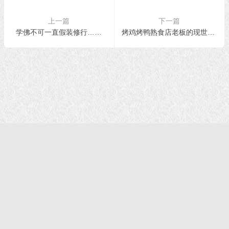
上一篇
下一篇
学佛不可一直假装修行……
烤鸡烤鸭熟食店老板的现世果报
首页
|
正法文告
|
羌佛说法
|
学佛感悟
© 2021 福慧网 版权所有| |学佛如初｜成就有余
声明：该站不代表任何权威机构及团体