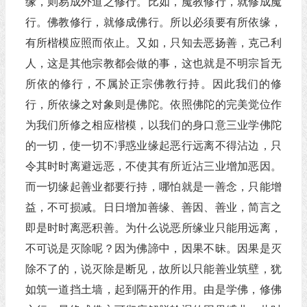
缘，则易成外道之修行。比如，魔教修行，就修成魔
行。佛教修行，就修成佛行。所以必须要有所依缘，
有所楷模应照而依止。又如，只知去恶扬善，克己利
人，这是其他宗教都会做的事，这也就是不明宗旨无
所依的修行，不属於正宗佛教行持。因此我们的修
行，所依缘之对象则是佛陀。依照佛陀的完美觉位作
为我们所修之相应楷模，以我们的身口意三业学佛陀
的一切，使一切不凈惑业缘起恶行远离不得沾边，只
令其时时离避远恶，不使其有所近沾三业增加恶因。
而一切缘起善业都要行持，哪怕就是一善念，只能增
益，不可损减。日日增加善缘、善因、善业，简言之
即是时时离恶积善。为什么说恶所缘业只能用远离，
不可说是灭除呢？因为佛諦中，因果不昧。因果是灭
除不了的，说灭除是断见，故所以只能善业筑壁，犹
如筑一道挡土墙，起到隔开的作用。由是学佛，修佛