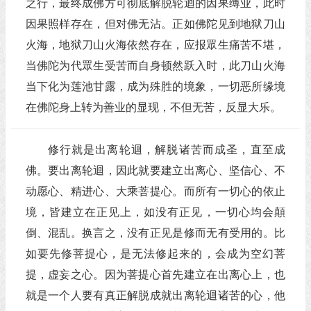
之行，最终成佛方可彻底解脱轮迴的因果缚业，此时
因果照样存在，但对佛无沾。正如佛陀见到地狱刀山
火海，地狱刀山火海依然存在，应报眾生痛苦不堪，
当佛陀为代眾生受苦而自身顿然跃入时，此刀山火海
当下化为莲池甘露，成为殊胜的境象，一切恶所缘境
在佛陀身上转为善业的显现，不但无苦，反显大乐。
修行就是出离轮迴，解脱诸苦而成圣，直至成
佛。要出离轮迴，因此就要建立出离心、坚信心、不
动愿心、精进心、大乘菩提心。而所有一切心的依止
境，皆建立在正见上，如没有正见，一切心均会顛
倒、混乱。换言之，没有正见是修而无有受用的。比
如要先修菩提心，是无法修起来的，会成为空幻菩
提，虚妄之心。因为菩提心首先建立在出离心上，也
就是一个人要有真正解脱成就出离轮迴诸苦的心，他