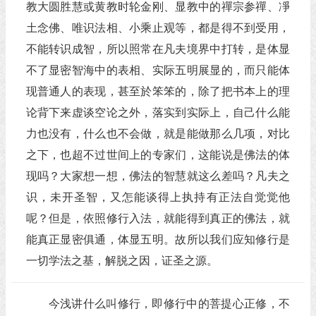
教大圆胜慧或黄教时轮金刚、显教中的禪宗参禪、凈
土念佛、唯识法相、小乘止观等，都是得不到受用，
不能转识成智，所以照常在凡夫境界中打转，是体显
不了显密智海中的表相、实际五明展显的，而只能体
现普通人的表现，甚至於笨笨的，除了把书本上的理
论背下来虚谈空论之外，落实到实际上，自己什么能
力也没有，什么也不会做，就是能做那么几项，对比
之下，也超不过世间上的专家们，这能说是佛法的体
现吗？大家想一想，佛法的智慧就这么差吗？凡夫之
识，未开圣智，又怎能谈得上执持有正法自觉觉他
呢？但是，依照修行入法，就能得到真正的佛法，就
能真正显密俱通，体显五明。故所以我们应知修行是
一切学法之基，解脱之因，证圣之源。
今浅讲什么叫修行，即修行中的菩提心正修，不