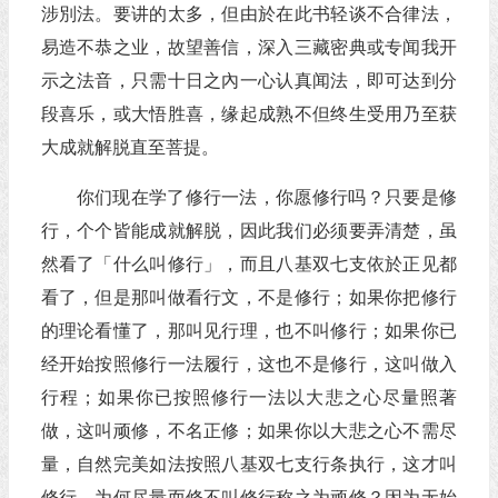
涉別法。要讲的太多，但由於在此书轻谈不合律法，
易造不恭之业，故望善信，深入三藏密典或专闻我开
示之法音，只需十日之內一心认真闻法，即可达到分
段喜乐，或大悟胜喜，缘起成熟不但终生受用乃至获
大成就解脱直至菩提。
你们现在学了修行一法，你愿修行吗？只要是修
行，个个皆能成就解脱，因此我们必须要弄清楚，虽
然看了「什么叫修行」，而且八基双七支依於正见都
看了，但是那叫做看行文，不是修行；如果你把修行
的理论看懂了，那叫见行理，也不叫修行；如果你已
经开始按照修行一法履行，这也不是修行，这叫做入
行程；如果你已按照修行一法以大悲之心尽量照著
做，这叫顽修，不名正修；如果你以大悲之心不需尽
量，自然完美如法按照八基双七支行条执行，这才叫
修行。为何尽量而修不叫修行称之为顽修？因为无始