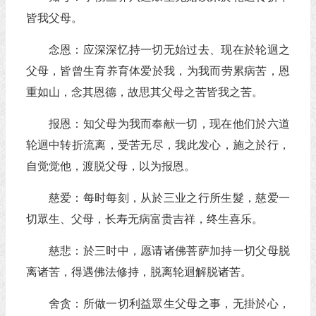
皆我父母。
念恩：应深深忆持一切无始过去、现在於轮迴之
父母，皆曾生育养育体爱於我，为我而劳累病苦，恩
重如山，念其恩德，故思其父母之苦皆我之苦。
报恩：知父母为我而奉献一切，现在他们於六道
轮迴中转折流离，受苦无尽，我此发心，施之於行，
自觉觉他，渡脱父母，以为报恩。
慈爱：每时每刻，从於三业之行所生髮，慈爱一
切眾生、父母，长寿无病富贵吉祥，终生喜乐。
慈悲：於三时中，愿请诸佛菩萨加持一切父母脱
离诸苦，得遇佛法修持，脱离轮迴解脱诸苦。
舍贪：所做一切利益眾生父母之事，无掛於心，