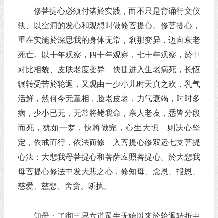
修菩提心必须付诸於实践，而不只是背诵行文仪
轨、以空洞的发心和观想叫做修菩提心。修菩提心，
重在实施於深思我的身体无常，剎那变异，迈向衰老
死亡。以十年观察，四十年观察，七十年观察，於中
对比相貌、皮肤老度变异，快捷进入生老病死，长恆
辗转受苦於轮迴，又观由一少小儿时天真之欢，乳气
活鲜，然何今无童相，脸老皮老，力气衰竭，时时多
病，少小已无，无常將毙我命，亲人老友，悉皆分段
而死，犹如一梦，快將做完，心生大惧，则决心坚
定，依戒而行，依法而修，入菩提心修双运七支菩提
心法：大悲我母菩提心和菩萨应照菩提心。於大悲我
母菩提心修法中发大悲之心，修知母、念恩、报恩、
慈爱、慈悲、舍贪、断执。
知母：了彻三界六道眾生无始以来於轮迴转折中