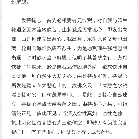
佛解脱。
发菩提心，首先必须要有无常观，对自我与眾生
轮迴之无常流转痛苦，生起觉观无常境心，即发出离
愿，由是则建立出离心，我出离，眾生六道父母也出
离，轮迴苦海难熬痛不欲生，为是愿观而生强烈恐惧
所逼，时时欲求当下解脱，但明了其菩萨之行，方可
快捷了生脱死，於是自我愿作因地菩萨，欲求快速自
觉觉他，则自然生大悲之心，由此菩提籽发。菩提心
所发是建立在大悲心上的，故佛义云：「大悲之水浇
灌菩提籽发，则树茂果丰耶。」是此，菩提心自然建
立。菩提心是成大乘菩萨之因，由菩提心之果，可得
清纯正见，依此正见，当深入空性真如，空性之修，
於此则化世俗菩提心为三轮体空，即转万有为胜义菩
提心也，有了菩提心，即修菩提行，成菩萨地。