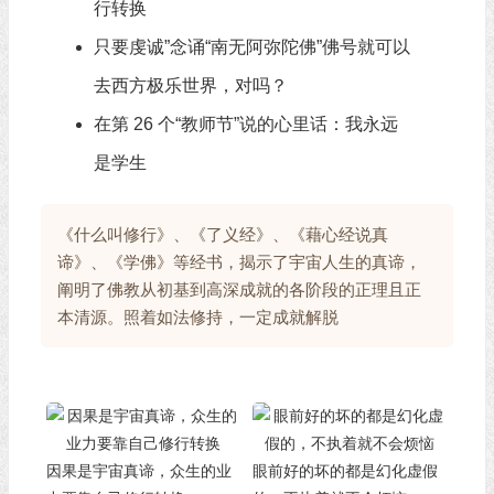
行转换
只要虔诚”念诵“南无阿弥陀佛”佛号就可以
去西方极乐世界，对吗？
在第 26 个“教师节”说的心里话：我永远
是学生
《什么叫修行》、《了义经》、《藉心经说真
谛》、《学佛》等经书，揭示了宇宙人生的真谛，
阐明了佛教从初基到高深成就的各阶段的正理且正
本清源。照着如法修持，一定成就解脱
因果是宇宙真谛，众生的业
眼前好的坏的都是幻化虚假