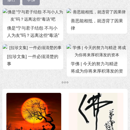
善恶能相抵，就违背了因果
佛是“宁与君子结怨 不与小
律
人为友”吗？远离这些“毒汤”
吧
[拉珍文集] 一件必须清楚的
事
学佛 | 今天的努力与精进
将成为你将来厚积薄发的资
本