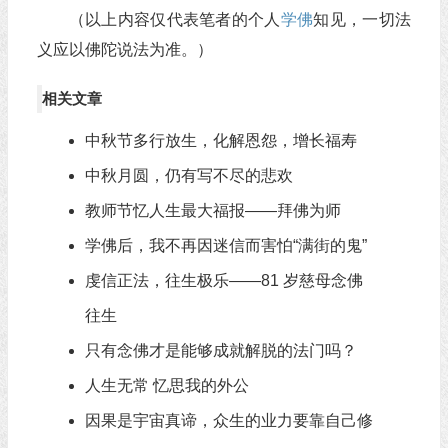
（以上内容仅代表笔者的个人
学佛
知见，一切法
义应以佛陀说法为准。）
相关文章
中秋节多行放生，化解恩怨，增长福寿
中秋月圆，仍有写不尽的悲欢
教师节忆人生最大福报——拜佛为师
学佛后，我不再因迷信而害怕“满街的鬼”
虔信正法，往生极乐——81 岁慈母念佛
往生
只有念佛才是能够成就解脱的法门吗？
人生无常 忆思我的外公
因果是宇宙真谛，众生的业力要靠自己修