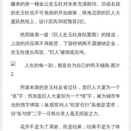
赚来的第一桶金让史玉柱对未来充满期待。功成名就
的史玉柱也不可免俗的开始膨胀，珠海总部的巨人大
厦跃然纸上，设计层高38层预算2亿。
然而随着一篇《巨人史玉柱身陷重围》的报道，
上游的供应商不再赊货，下游经销商不愿缴纳定金，
史玉柱债台高筑，“巨人”被彻底击垮。
穷途末路的史玉柱反省过往，造巨人大厦为一个
“名”字；而加盖巨人大厦却为一个“情”字，被为城市争
光的情字绑架；纵观世间人“吃穿住行”虽都是需求，
但“名与情”二字一旦祭出常人毫无招架之力。
花开不是为了凋谢，而是结果；结果不是为了终