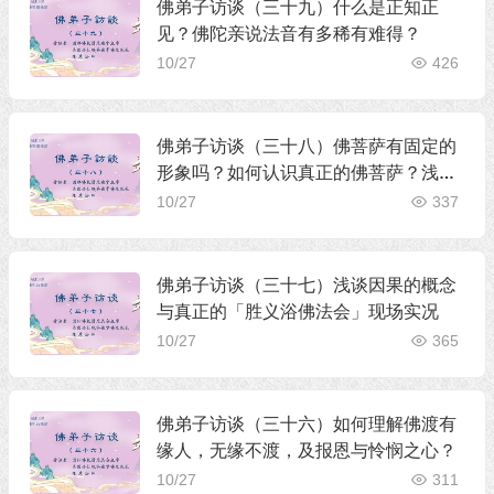
佛弟子访谈（三十九）什么是正知正
见？佛陀亲说法音有多稀有难得？
10/27
426
佛弟子访谈（三十八）佛菩萨有固定的
形象吗？如何认识真正的佛菩萨？浅谈
五明
10/27
337
佛弟子访谈（三十七）浅谈因果的概念
与真正的「胜义浴佛法会」现场实况
10/27
365
佛弟子访谈（三十六）如何理解佛渡有
缘人，无缘不渡，及报恩与怜悯之心？
10/27
311