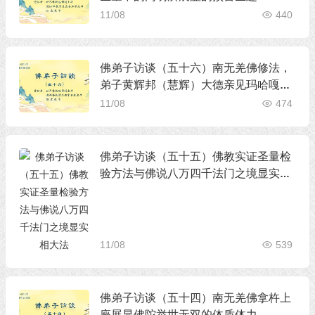
11/08
440
佛弟子访谈（五十六）南无羌佛修法，
弟子黄辉邦（慧辉）大德亲见玛哈嘎拉
金刚威然现前
11/08
474
佛弟子访谈（五十五）佛教实证圣量检
验方法与佛说八万四千法门之境显实相
大法
11/08
539
佛弟子访谈（五十四）南无羌佛拿杵上
座展显佛陀举世无双的体质体力