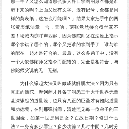
那一半？又怎么知道那么多人各自拿到的原本都是谁
剪下来的啊？上面又没有文字、没有记号，全都是同
样的黄表纸，这怎么可能啊？」结果大家把手中的两
张黄表纸法章一合，天呐，两张竟然接合得丝毫不
差！坛城内惊呼声四起，因为佛陀师父在法座上指示
哪个拿错了哪个的，哪个又把谁的拿到手了，谁与谁
的配在一起才是符合的。最后，这么多弟子中，没有
一个人依佛陀师父指令而配错的，完全是相符合，与
佛陀师父说的无二无别。
为什么缘起大法又叫做成就解脱大法？因为只有
真正的佛陀、摩诃萨才具备了洞悉三千大千世界无量
甚深缘起的道量境，也只有真正的巨圣才有如此道量
和功德境，在刹那弹指间，清楚照见每一位弟子的三
世因缘，如第一世是男是女？亡故日期？修过什么
法？一身有多少罪业？多少功德？几时中阴？几时分