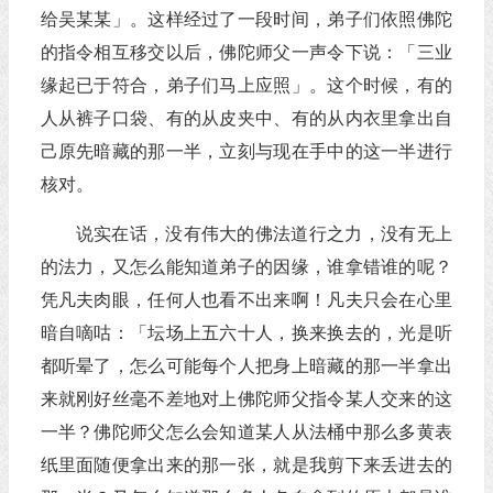
给吴某某」。这样经过了一段时间，弟子们依照佛陀
的指令相互移交以后，佛陀师父一声令下说：「三业
缘起已于符合，弟子们马上应照」。这个时候，有的
人从裤子口袋、有的从皮夹中、有的从内衣里拿出自
己原先暗藏的那一半，立刻与现在手中的这一半进行
核对。
说实在话，没有伟大的佛法道行之力，没有无上
的法力，又怎么能知道弟子的因缘，谁拿错谁的呢？
凭凡夫肉眼，任何人也看不出来啊！凡夫只会在心里
暗自嘀咕：「坛场上五六十人，换来换去的，光是听
都听晕了，怎么可能每个人把身上暗藏的那一半拿出
来就刚好丝毫不差地对上佛陀师父指令某人交来的这
一半？佛陀师父怎么会知道某人从法桶中那么多黄表
纸里面随便拿出来的那一张，就是我剪下来丢进去的