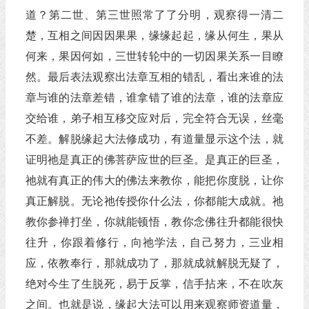
道？第二世、第三世照常了了分明，观察得一清二
楚，互相之间因因果果，缘缘起起，缘从何生，果从
何来，果因何如，三世转轮中的一切因果关系一目瞭
然。最后表法观察出法章互相的错乱，看出来谁的法
章与谁的法章差错，谁拿错了谁的法章，谁的法章应
交给谁，弟子相互移交应对后，完全符合无误，丝毫
不差。解脱缘起大法修成功，有道量显示这个法，就
证明祂是真正的佛菩萨应世的巨圣。是真正的巨圣，
祂就有真正的伟大的佛法来教你，能把你度脱，让你
真正解脱。无论祂传授你什么法，你都能大成就。祂
教你参禅打坐，你就能顿悟，教你念佛往升都能很快
往升，你跟着修行，向祂学法，自己努力，三业相
应，依教奉行，那就成功了，那就成就解脱无疑了，
绝对今生了生脱死，易于反掌，信手拈来，不在吹灰
之间。也就是说，缘起大法可以用来观察师资道量，