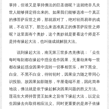
掌持，但谁又是掌持佛法的巨圣德呢？这就绝非凡夫
世人能够择定得出来的。如果我们能够选准一个真正
的佛菩萨应世之师，那就跟对了，绝对轻而易举的成
就，不在话下。那怎么来选准真正的佛菩萨应世之师
呢？这里面有个奥妙，这个奥妙就是要看这个师是不
是持有缘起大法，也叫做成就解脱大法。
说到缘起大法，南无第三世多杰羌佛说：「众生
每时每刻都在缘起中惑业造作因果，无量劫来每一世
都在缘起惑业因果中流转一切事相苦乐，种下黑业、
白业、不黑不白业，待转轮时，因果业力随之带同心
识投胎。故因果如影随形，半厘毫端不差，因此简单
地说，佛法就是依于缘起解决因果问题的胜义方法。
莲花生大师持普贤王如来之旨传下缘起大法，以定众
生因缘去向取得相应法义。同时更重要的是弟子依缘