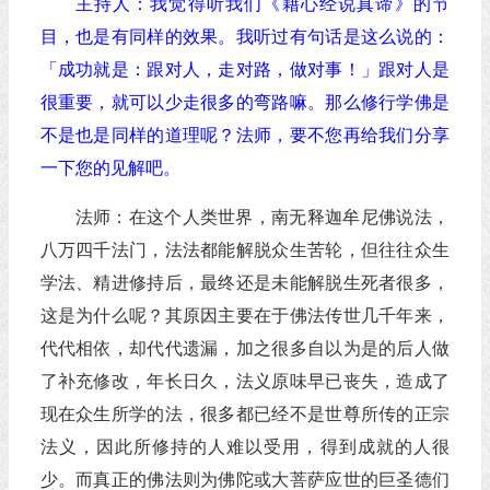
主持人：我觉得听我们《藉心经说真谛》的节
目，也是有同样的效果。我听过有句话是这么说的：
「成功就是：跟对人，走对路，做对事！」跟对人是
很重要，就可以少走很多的弯路嘛。那么修行学佛是
不是也是同样的道理呢？法师，要不您再给我们分享
一下您的见解吧。
法师：在这个人类世界，南无释迦牟尼佛说法，
八万四千法门，法法都能解脱众生苦轮，但往往众生
学法、精进修持后，最终还是未能解脱生死者很多，
这是为什么呢？其原因主要在于佛法传世几千年来，
代代相依，却代代遗漏，加之很多自以为是的后人做
了补充修改，年长日久，法义原味早已丧失，造成了
现在众生所学的法，很多都已经不是世尊所传的正宗
法义，因此所修持的人难以受用，得到成就的人很
少。而真正的佛法则为佛陀或大菩萨应世的巨圣德们