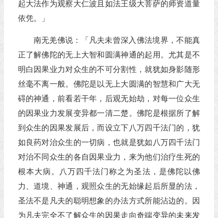
起大法作为观察大仁波且如法王级大菩萨的师资道量
依凭。」
南无羌佛说：「凡夫未曾深入佛法境界，不能真
正了解佛陀的无上大智和圆满神通的起用。尤其是不
明白因果业力对众生的不可分割性，就犹如身影随形
丝毫不离一般。佛陀是以无上大圆满的智慧和广大无
碍的神通，前看若干年，后观无始劫，对每一位众生
的因果业力发展变异都一清二楚。佛陀是根据所了解
到众生的因果发展后，而设立下八万四千法门的，犹
如良药对治众生的一切病，也就是犹如八万四千法门
对治不同众生的各自因果业力，来为他们治疗生死的
根本大病。八万四千法门称之为圣法，是佛陀以佛
力、道境、神通，观照众生的无始缘起后所显的法，
圣法不是凡夫的聪明想象的办法方式所能沾边的。因
为凡夫完全不了解众生的因果走向奇端变异的未来发