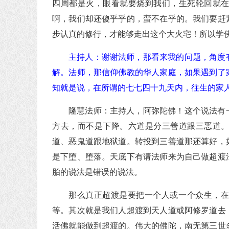
四周都是火，眼看就要烧到我们，生死轮回就
啊，我们却还傻乎乎的，蛮不在乎的。我们要赶
步认真的修行，才能够走出这个大火宅！所以学
主持人：谢谢法师，那看来我的问题，角度
解。法师，那信仰佛教的华人家庭，如果遇到了
知就是说，在所谓的七七四十九天内，往生的家
隆慧法师：主持人，阿弥陀佛！这个说法有
方去，而不是下降。六道是分三善道跟三恶道
道、恶鬼道跟地狱道。转投到三善道那还算好，
是下堕、堕落。天底下有请法师来为自己做超渡
胎的说法是错误的说法。
那么真正超渡是要把一个人或一个众生，
等。其次就是我们人超渡到天人道或阿修罗道去
活佛就能做到超渡的。伟大的佛陀，南无第三世