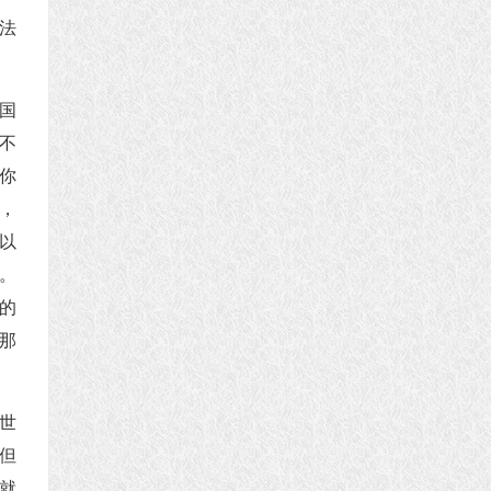
法
国
不
你
，
以
。
的
那
世
但
就