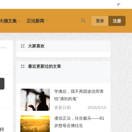
大德文集
正法新闻
登录
注册
大家喜欢
最近更新过的文章
学佛后，我不再因迷信而害
怕“满街的鬼”
更新日期
2026/5/15
虔信正法，往生极乐——81
岁慈母念佛往生
样