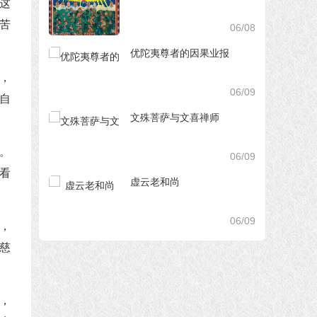
这
苦
06/08
优陀夷尊者的因果业报
，
06/09
自
文殊菩萨与文喜禅师
。
06/09
看
虚云老和尚
。
06/09
，
慈
，