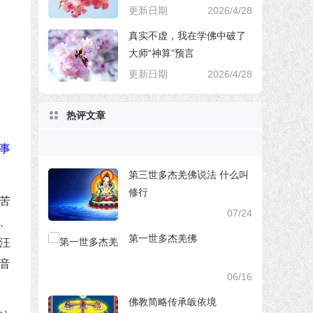
更新日期
2026/4/28
真实不虚，我在学佛中破了
大师“神算”预言
更新日期
2026/4/28
热评文章
事
第三世多杰羌佛说法 什么叫
修行
苦
07/24
、
第一世多杰羌佛
汪
音
06/16
佛教简略传承皈依境