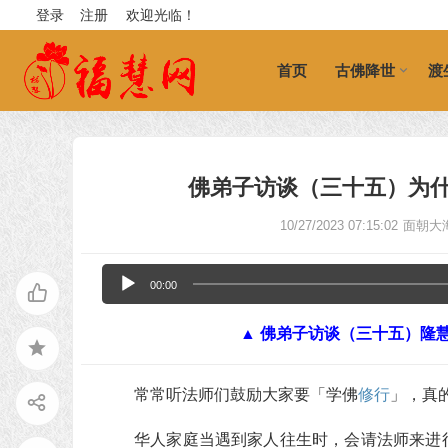
登录
注册
欢迎光临！
首页
古佛降世
渡
佛弟子访谈（三十五）为
10/27/2023 07:15:02
面朝大
音
00:00
频
▲ 佛弟子访谈（三十五）隆
播
放
常常听法师们鼓励大家要「学佛
修行
」，真
器
华人家庭当遇到家人往生时，会请法师来进