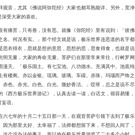
拜观音，尤其《佛说阿弥陀经》大家也都耳熟能详。另外，宽净
是深受大家的喜欢。
没有痛苦，只有善，没有恶。就像《弥陀经》里有说到：「彼佛
之名。何况有实。」那个经文就是说，极乐世界连恶道的名字都
是思衣得衣，思就是想的意思，思想的思，思食得食，也就是说
光明无量，大家的寿命无量。菩萨们在那里常来常往，行树罗网
雨漫天。「极乐国土。有七宝池。八功德水。充满其中。池底纯
上有楼阁。亦以金银。琉璃。玻璃。车磲。赤珠。玛瑙而严饰之
。赤色。赤光。白色。白光。微妙香洁。」哎呀，总之是说不尽
的《西方极乐世界游记》，认真去读一读，白话文，很容易懂，
打妄语。
在六七年的十月二十五日那一天，在观音菩萨引领下去到了极乐
。因为那里太好、太幸福了，法师都想留下来，不想回人间了，
，这个没办法的事儿，所以他在极乐世界游览了二十多个小时，