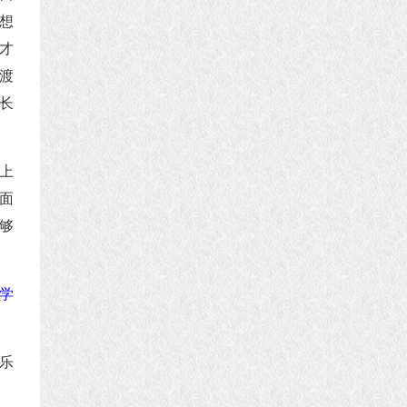
想
才
渡
长
上
面
够
学
乐