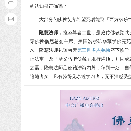
的认知是正确吗？
大部分的佛教徒都希望死后能到「西方极乐
隆慧法师，
拉坚尊者二世，是藏传佛教觉域
际佛教僧尼总会主席、美国洛杉矶华藏学佛苑
来，隆慧法师礼随南无
第三世多杰羌佛
座下修学
正法掌」及「圣义马鹏伏藏」境行灌顶，并且成
之需，隆慧法师足迹踏涉海内外，每到一处，自
追随者众，凡有缘得见亲近学习者，无不深感受