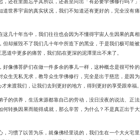
恋，还在里面忘乎其所以，还甚至问出「有必要学佛修行吗？」
知道世界宇宙的真实状况，我们不知道还有更好的，完全没有痛
在这几十年当中，我们往往也会因为不懂得宇宙人生因果的真相
，但却摧毁不了我们几十年中所造下的黑业，于是我们极可能被
三恶道中更多的痛苦，我们陷在更深的泥潭里出不来了。
，好像佛菩萨们在做一件多余的事儿一样，这种概念是很可怜的
对众生无私无求，教导众生学佛修行，完全是出于慈悲，是因为
心才来渡我们，让我们去到更好的地方，得到更好的享受跟幸福
弟子的供养，生活来源都靠自己的劳动，没日没夜的说法、正法
如何转换因果而能得成就，那么辛苦，为什么？不是真正出于大
心，习惯了以苦为乐，就像佛经里说的，我们生在一个大火宅里