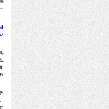
来
一
。
讲
认
地
生
那
投
界
、
自