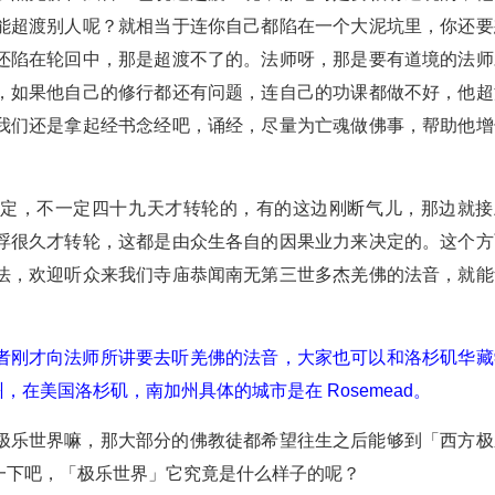
能超渡别人呢？就相当于连你自己都陷在一个大泥坑里，你还要
还陷在轮回中，那是超渡不了的。法师呀，那是要有道境的法师
，如果他自己的修行都还有问题，连自己的功课都做不好，他超
我们还是拿起经书念经吧，诵经，尽量为亡魂做佛事，帮助他增
一定，不一定四十九天才转轮的，有的这边刚断气儿，那边就接
浮很久才转轮，这都是由众生各自的因果业力来决定的。这个方
法，欢迎听众来我们寺庙恭闻南无第三世多杰羌佛的法音，就能
者刚才向法师所讲要去听羌佛的法音，大家也可以和洛杉矶华藏
加州，在美国洛杉矶，南加州具体的城市是在 Rosemead。
极乐世界嘛，那大部分的佛教徒都希望往生之后能够到「西方极
一下吧，「极乐世界」它究竟是什么样子的呢？