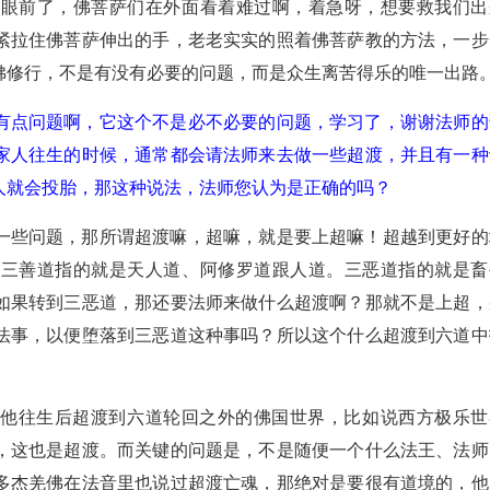
在眼前了，佛菩萨们在外面看着难过啊，着急呀，想要救我们出
紧拉住佛菩萨伸出的手，老老实实的照着佛菩萨教的方法，一步
佛修行，不是有没有必要的问题，而是众生离苦得乐的唯一出路
有点问题啊，它这个不是必不必要的问题，学习了，谢谢法师的
家人往生的时候，通常都会请法师来去做一些超渡，并且有一种
人就会投胎，那这种说法，法师您认为是正确的吗？
一些问题，那所谓超渡嘛，超嘛，就是要上超嘛！超越到更好的
。三善道指的就是天人道、阿修罗道跟人道。三恶道指的就是畜
如果转到三恶道，那还要法师来做什么超渡啊？那就不是上超，
法事，以便堕落到三恶道这种事吗？所以这个什么超渡到六道中
在他往生后超渡到六道轮回之外的佛国世界，比如说西方极乐世
，这也是超渡。而关键的问题是，不是随便一个什么法王、法师
多杰羌佛在法音里也说过超渡亡魂，那绝对是要很有道境的，他