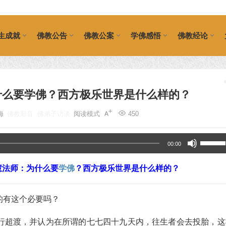
生成就
佛教公告
佛教公案
学佛感悟
佛教经论
什么要学佛？西方极乐世界是什么样的？
海
佛教影音
佛弟子访谈
阅读模式
450
使
00:00
用
慧法师：为什么要
学佛
？西方极乐世界是什么样的？
上
/
的有这个必要吗？
下
箭
行超渡，并认为在所谓的七七四十九天内，往生者会去投胎，这