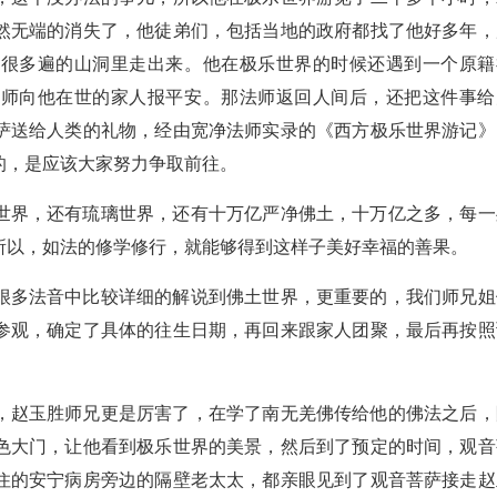
然无端的消失了，他徒弟们，包括当地的政府都找了他好多年，
了很多遍的山洞里走出来。他在极乐世界的时候还遇到一个原籍
法师向他在世的家人报平安。那法师返回人间后，还把这件事给
萨送给人类的礼物，经由宽净法师实录的《西方极乐世界游记》
的，是应该大家努力争取前往。
世界，还有琉璃世界，还有十万亿严净佛土，十万亿之多，每一
所以，如法的修学修行，就能够得到这样子美好幸福的善果。
很多法音中比较详细的解说到佛土世界，更重要的，我们师兄姐
参观，确定了具体的往生日期，再回来跟家人团聚，最后再按照
，赵玉胜师兄更是厉害了，在学了南无羌佛传给他的佛法之后，
色大门，让他看到极乐世界的美景，然后到了预定的时间，观音
住的安宁病房旁边的隔壁老太太，都亲眼见到了观音菩萨接走赵