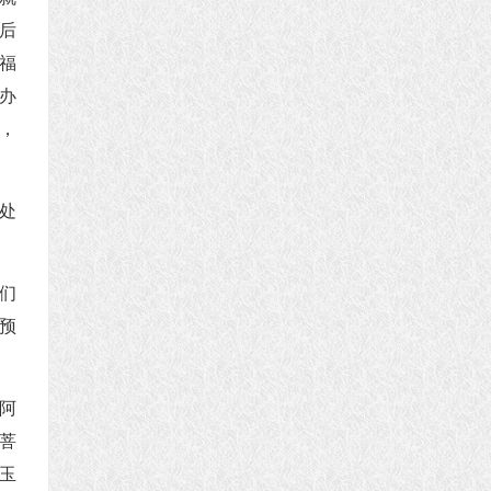
后
福
办
，
处
们
预
阿
菩
玉