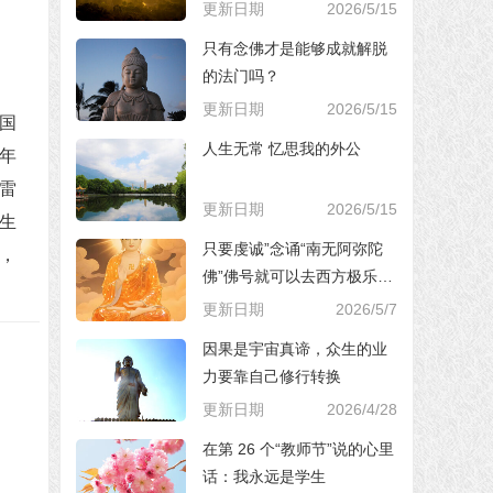
更新日期
2026/5/15
只有念佛才是能够成就解脱
的法门吗？
更新日期
2026/5/15
国
人生无常 忆思我的外公
年
雷
更新日期
2026/5/15
生
只要虔诚”念诵“南无阿弥陀
，
佛”佛号就可以去西方极乐世
界，对吗？
更新日期
2026/5/7
因果是宇宙真谛，众生的业
力要靠自己修行转换
更新日期
2026/4/28
在第 26 个“教师节”说的心里
话：我永远是学生