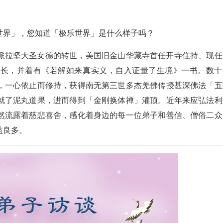
头
键
世界」，您知道「极乐世界」是什么样子吗？
来
增
派拉坚大圣女德的转世，美国旧金山华藏寺首任开寺住持、现任
高
苑长，并着有《若解如来真实义，自入证量了生境》一书。数十
或
，一心依止而修持，获得南无第三世多杰羌佛传授甚深佛法「五
降
就了泥丸道果，进而得到「金刚换体禅」灌顶。近年来应弘法利
低
然流露着慈悲喜舍，感化着身边的每一位弟子和善信、僧俗二众
音
益良多。
量。