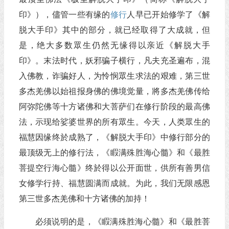
印》），儘管一些有缘的
修行
人早已开始修学了《解
脱大手印》其中的部分，就已经取得了大成就，但
是，绝大多数眾生仍然无缘得以亲近《解脱大手
印》。末法时代，妖邪骗子横行，凡夫充圣遍布，混
入佛教，诈骗好人，为怜悯眾生求法的艰难，第三世
多杰羌佛以始祖报身佛的佛境觉量，將多杰羌佛传给
阿弥陀佛等十方诸佛和大菩萨们在修行阶段的最高佛
法，示现给娑婆世界的所有眾生。今天，人类眾生的
福慧因缘终於成熟了，《解脱大手印》中修行部分的
最顶级无上的修行法，《睱满殊胜海心髓》和《最胜
菩提空行海心髓》终於得以公开面世，供所有善男信
女修学行持、福慧圆满而成就。为此，我们无限感恩
第三世多杰羌佛和十方诸佛的加持！
必须说明的是，《睱满殊胜海心髓》和《最胜菩