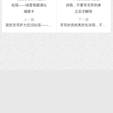
上一篇
下一篇
观世音菩萨大悲泪化现——绿度母圆满坛城唐卡
哥哥的突然离世告诉我，不要等无常到来之后才醒悟
首页
|
正法文告
|
羌佛说法
|
学佛感悟
© 2021 福慧网 版权所有| |学佛如初｜成就有余
声明：该站不代表任何权威机构及团体