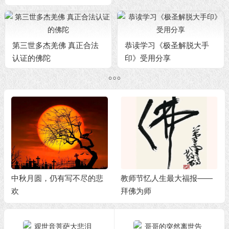
第三世多杰羌佛 真正合法
恭读学习《极圣解脱大手
认证的佛陀
印》受用分享
中秋月圆，仍有写不尽的悲
教师节忆人生最大福报——
欢
拜佛为师