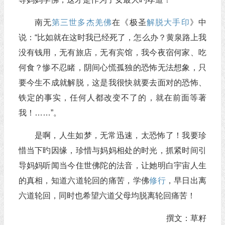
南无
第三世多杰羌佛
在《极圣
解脱大手印
》中
说：“比如就在这时我已经死了，怎么办？黄泉路上我
没有钱用，无有旅店，无有宾馆，我今夜宿何家、吃
何食？惨不忍睹，阴间心慌孤独的恐怖无法想象，只
要今生不成就解脱，这是我很快就要去面对的恐怖、
铁定的事实，任何人都改变不了的，就在前面等著
我！……”。
是啊，人生如梦，无常迅速，太恐怖了！我要珍
惜当下旳因缘，珍惜与妈妈相处的时光，抓紧时间引
导妈妈听闻当今住世佛陀的法音，让她明白宇宙人生
的真相，知道六道轮回的痛苦，学佛
修行
，早日出离
六道轮回，同时也希望六道父母均脱离轮回痛苦！
撰文：草籽