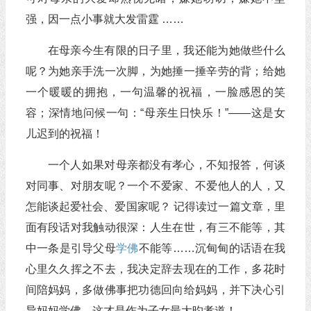
强，因一点小事就大发雷霆 ……
在母亲今生有限的日子里，我还能为她做些什么
呢？为她亲手洗一次脚，为她捶一捶辛劳的背；给她
一个暖暖的拥抱，一句温馨的祝福，一脸感恩的笑
容；深情地问候一句：“母亲生日快乐！”——这是女
儿迟到的祝福！
一个人如果对母亲都没有孝心，不知报答，何谈
对同事、对朋友呢？一个不爱家、不爱他人的人，又
怎能谈起爱社会、爱国家呢？ 记得读过一篇文章，里
面有段话对我触动很深：人生在世，有三不能等，其
中一条是引导父母
学佛
不能等……沉甸甸的话语在我
心里久久挥之不去，我决定辞去现在的工作，多花时
间陪妈妈，多做佛事把功德回向给妈妈，并下决心引
导妈妈学佛，这才是作为子女最大旳孝道！