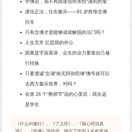
学佛后，我不再因迷信而害怕“满街的鬼”
虔信正法，往生极乐——81 岁慈母念佛
往生
只有念佛才是能够成就解脱的法门吗？
人生无常 忆思我的外公
因果是宇宙真谛，众生的业力要靠自己修
行转换
只要虔诚”念诵“南无阿弥陀佛”佛号就可以
去西方极乐世界，对吗？
在第 26 个“教师节”说的心里话：我永远
是学生
《什么叫修行》、《了义经》、《藉心经说真
谛》、《学佛》等经书，揭示了宇宙人生的真谛，