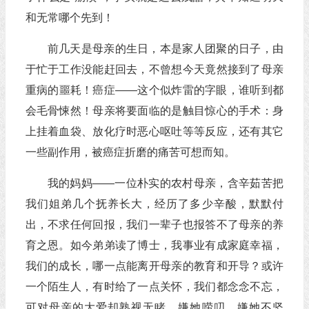
和无常哪个先到！
前几天是母亲的生日，本是家人团聚的日子，由
于忙于工作没能赶回去，不曾想今天竟然接到了母亲
重病的噩耗！癌症——这个似炸雷的字眼，谁听到都
会毛骨悚然！母亲将要面临的是触目惊心的手术：身
上挂着血袋、放化疗时恶心呕吐等等反应，还有其它
一些副作用，被癌症折磨的痛苦可想而知。
我的妈妈——一位朴实的农村母亲，含辛茹苦把
我们姐弟几个抚养长大，经历了多少辛酸，默默付
出，不求任何回报，我们一辈子也报答不了母亲的养
育之恩。如今弟弟读了博士，我事业有成家庭幸福，
我们的成长，哪一点能离开母亲的教育和开导？或许
一个陌生人，有时给了一点关怀，我们都念念不忘，
可对母亲的大爱却熟视无睹，嫌她唠叨，嫌她不坚