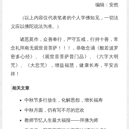
编辑：安然
（以上内容仅代表笔者的个人学佛知见，一切法
义应以佛陀说法为准。）
诸恶莫作，众善奉行，严守五戒，行持十善，常
念礼拜南无观世音菩萨！！！，恭敬念诵《般若波罗
密多心经》、《观世音菩萨普门品》、《六字大明
咒》、《大悲咒》，增益福慧，健康长寿，平安吉
祥！
相关文章
中秋节多行放生，化解恩怨，增长福寿
中秋月圆，仍有写不尽的悲欢
教师节忆人生最大福报——拜佛为师