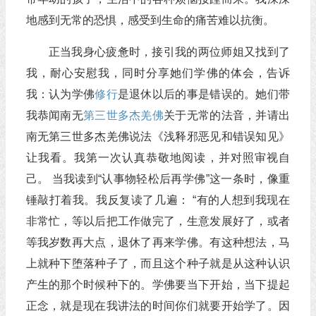
地感到无常的恐惧，感受到生命的痛苦难以抗衡。
正当我身心疲惫时，接引我的两位师姐又找到了
我，耐心安慰我，同时分享她们学佛的体会，告诉
我：认为学佛
修行
是退休以后的事是错误的。她们带
我恭闻南无
第三世多杰羌佛
关于无常的法音，并请出
南无第三世多杰羌佛说法《浅释邪恶见和错误知见》
让我看。我第一次认真恭敬地阅读，并对照审视自
己。 当我读到“认事物轻松后再学佛”这一条时，像重
锤敲打着我。我反复读了几遍： “有的人想到我现在
非常忙，等以后把工作做完了，生意发展好了，或者
等我岁数再大点，退休了再来学佛。有这种想法，马
上就种下堕落种子了，而且这个种子就是从这种认识
产生的那个时候种下的。学佛要当下开始，当下提起
正念，就是现在我讲法的时间你们就要开始学了。因