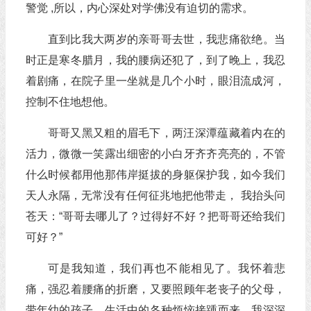
警觉 ,所以，内心深处对学佛没有迫切的需求。
直到比我大两岁的亲哥哥去世，我悲痛欲绝。当
时正是寒冬腊月，我的腰病还犯了，到了晚上，我忍
着剧痛，在院子里一坐就是几个小时，眼泪流成河，
控制不住地想他。
哥哥又黑又粗的眉毛下，两汪深潭蕴藏着内在的
活力，微微一笑露出细密的小白牙齐齐亮亮的，不管
什么时候都用他那伟岸挺拔的身躯保护我，如今我们
天人永隔，无常没有任何征兆地把他带走， 我抬头问
苍天：“哥哥去哪儿了？过得好不好？把哥哥还给我们
可好？”
可是我知道，我们再也不能相见了。我怀着悲
痛，强忍着腰痛的折磨，又要照顾年老丧子的父母，
带年幼的孩子，生活中的各种烦恼接踵而来。我深深