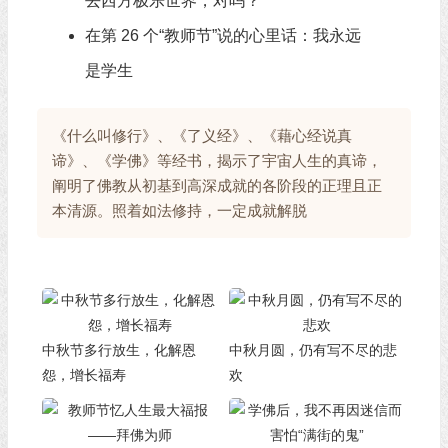
去西方极乐世界，对吗？
在第 26 个“教师节”说的心里话：我永远
是学生
《什么叫修行》、《了义经》、《藉心经说真
谛》、《学佛》等经书，揭示了宇宙人生的真谛，
阐明了佛教从初基到高深成就的各阶段的正理且正
本清源。照着如法修持，一定成就解脱
中秋节多行放生，化解恩
中秋月圆，仍有写不尽的悲
怨，增长福寿
欢