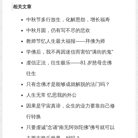
相关文章
中秋节多行放生，化解恩怨，增长福寿
中秋月圆，仍有写不尽的悲欢
教师节忆人生最大福报——拜佛为师
学佛后，我不再因迷信而害怕“满街的鬼”
虔信正法，往生极乐——81 岁慈母念佛
往生
只有念佛才是能够成就解脱的法门吗？
人生无常 忆思我的外公
因果是宇宙真谛，众生的业力要靠自己修
行转换
只要虔诚”念诵“南无阿弥陀佛”佛号就可以