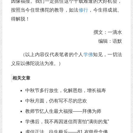
因缘福报。我们一定抓住这个千载难逢的大好机会，
按照当今住世佛陀的教导，如法
修行
，今生得成就、
得解脱！
撰文：一滴水
编辑：语默
（以上内容仅代表笔者的个人
学佛
知见，一切法
义应以佛陀说法为准。）
相关文章
中秋节多行放生，化解恩怨，增长福寿
中秋月圆，仍有写不尽的悲欢
教师节忆人生最大福报——拜佛为师
学佛后，我不再因迷信而害怕“满街的鬼”
虔信正法，往生极乐——81 岁慈母念佛