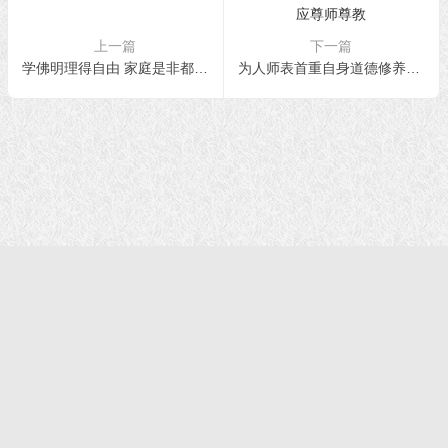
上一篇
下一篇
学佛明理得自由 家庭是非都放下
为人师表首重自身道德修养，学道修道则应尊师尊教
首页
|
正法文告
|
羌佛说法
|
学佛感悟
© 2021 福慧网 版权所有| |学佛如初｜成就有余
声明：该站不代表任何权威机构及团体