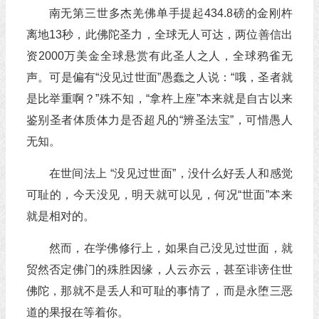
南无第三世多杰羌佛单手提起434.8磅的金刚杵
离地13秒，此佛陀圣力，全球无人可达，两位善信出
资2000万美金全球悬赏有此圣人之人，全球鸦雀无
声。可是偏有“没见过世面”愚蠢之人说：“哦，圣者就
是比举重啊？”殊不知，“拿杵上座”本来就是自古以来
鉴别圣者体质体力是否超凡的“辨圣法宝”，可惜愚人
无知。
在世间法上 “没见过世面”，没什么好丢人和感觉
可耻的，今天没见，明天就可以见，何况“世面”本来
就是相对的。
然而，在学佛修行上，如果自己没见过世面，就
贸然否定佛门的殊胜因缘，人云亦云，甚至诽谤住世
佛陀，那就不是丢人和可耻的事情了，而是永堕三恶
道的果报在等着你。