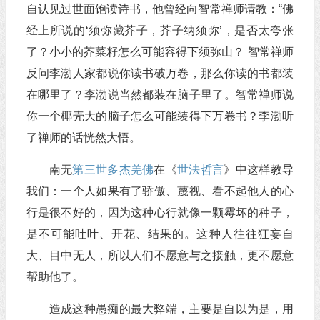
自认见过世面饱读诗书，他曾经向智常禅师请教：“佛
经上所说的‘须弥藏芥子，芥子纳须弥’，是否太夸张
了？小小的芥菜籽怎么可能容得下须弥山？ 智常禅师
反问李渤人家都说你读书破万卷，那么你读的书都装
在哪里了？李渤说当然都装在脑子里了。智常禅师说
你一个椰壳大的脑子怎么可能装得下万卷书？李渤听
了禅师的话恍然大悟。
南无
第三世多杰羌佛
在《
世法哲言
》中这样教导
我们：一个人如果有了骄傲、蔑视、看不起他人的心
行是很不好的，因为这种心行就像一颗霉坏的种子，
是不可能吐叶、开花、结果的。这种人往往狂妄自
大、目中无人，所以人们不愿意与之接触，更不愿意
帮助他了。
造成这种愚痴的最大弊端，主要是自以为是，用