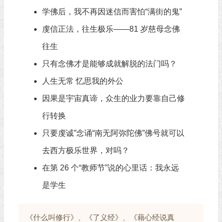
学佛后，我不再因迷信而害怕“满街的鬼”
虔信正法，往生极乐——81 岁慈母念佛
往生
只有念佛才是能够成就解脱的法门吗？
人生无常 忆思我的外公
因果是宇宙真谛，众生的业力要靠自己修
行转换
只要虔诚”念诵“南无阿弥陀佛”佛号就可以
去西方极乐世界，对吗？
在第 26 个“教师节”说的心里话：我永远
是学生
《什么叫修行》、《了义经》、《藉心经说真