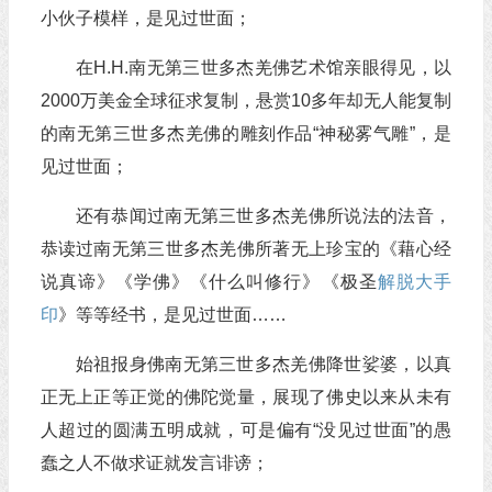
小伙子模样，是见过世面；
在H.H.南无第三世多杰羌佛艺术馆亲眼得见，以
2000万美金全球征求复制，悬赏10多年却无人能复制
的南无第三世多杰羌佛的雕刻作品“神秘雾气雕”，是
见过世面；
还有恭闻过南无第三世多杰羌佛所说法的法音，
恭读过南无第三世多杰羌佛所著无上珍宝的《藉心经
说真谛》《学佛》《什么叫修行》《极圣
解脱大手
印
》等等经书，是见过世面……
始祖报身佛南无第三世多杰羌佛降世娑婆，以真
正无上正等正觉的佛陀觉量，展现了佛史以来从未有
人超过的圆满五明成就，可是偏有“没见过世面”的愚
蠢之人不做求证就发言诽谤；