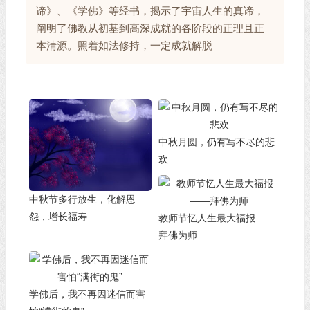
谛》、《学佛》等经书，揭示了宇宙人生的真谛，
阐明了佛教从初基到高深成就的各阶段的正理且正
本清源。照着如法修持，一定成就解脱
中秋月圆，仍有写不尽的悲
欢
中秋节多行放生，化解恩
怨，增长福寿
教师节忆人生最大福报——
拜佛为师
学佛后，我不再因迷信而害