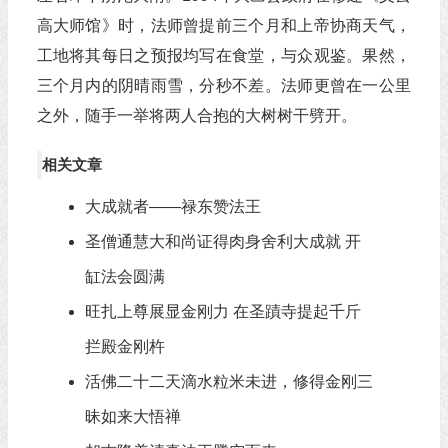
高大师馆》时，法师曾提前三个月和上帝协商天气，
工地将其每日之预报均写在食堂，与众观鉴。果然，
三个月内的阴晴雨雪，分秒不差。法师更曾在一公里
之外，随手一举将两人合抱的大树树干劈开。
相关文章
大成就者——禄东赞法王
圣僧通慧大和尚证得肉身舍利大成就 开
缸法会圆满
旺扎上尊展显金刚力 在圣蹟寺提起千斤
拦殿金刚杵
活佛二十二天滴水粒米未进，修得金刚三
昧如来大悟禅