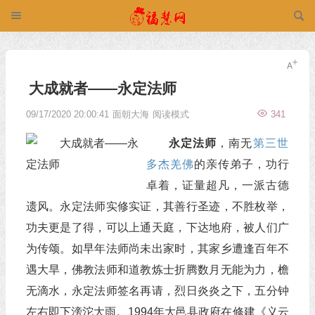
大成就者——永定法师
09/17/2020 20:00:41
面朝大海
阅读模式
341
永定法师
，南无
第三世
多杰羌佛
的亲传弟子，功行
卓着，证量超凡，一派古德
遗风。永定法师实修实证，其善行圣迹，不胜枚举，
功夫更是了得，可以上通天庭，下达地府，被人们广
为传颂。如早年法师尚未出家时，其家乡遭逢百年不
遇大旱，佛教法师和道教炼士折腾数月无能为力，檐
无滴水，永定法师签名再请，烈日炎炎之下，五分钟
左右即下滂沱大雨。1994年大邑县政府在修建《义云