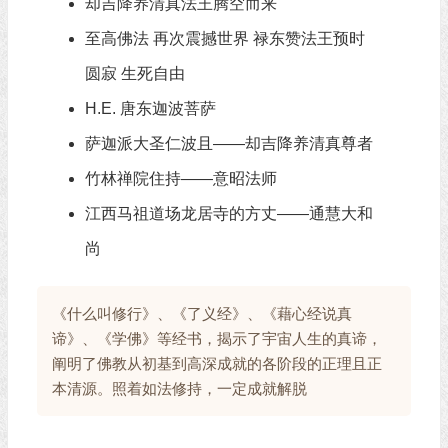
却吉降养清真法王腾空而来
至高佛法 再次震撼世界 禄东赞法王预时
圆寂 生死自由
H.E. 唐东迦波菩萨
萨迦派大圣仁波且——却吉降养清真尊者
竹林禅院住持——意昭法师
江西马祖道场龙居寺的方丈——通慧大和
尚
《什么叫修行》、《了义经》、《藉心经说真
谛》、《学佛》等经书，揭示了宇宙人生的真谛，
阐明了佛教从初基到高深成就的各阶段的正理且正
本清源。照着如法修持，一定成就解脱