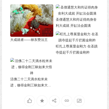
圣僧通慧大和尚证得肉身舍
利大成就 开缸法会圆满
大成就者——禄东赞法王
旺扎上尊展显金刚力 在圣蹟
寺提起千斤拦殿金刚杵
活佛二十二天滴水粒米未
进，修得金刚三昧如来大悟
禅