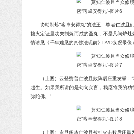
协助制炼“喀卓安得丸”的法王、尊者仁波且
拙火定证量功夫制炼而成的圣丸，不是凡间炉灶
情请见《千年难见的真佛法现前》DVD实况录像
（上图）云登赞普仁波且败阵后庄重发誓：
超生。如果我所讲的是句句实言，我愿将我的功
弥陀佛。”
（上图）永旦多杰仁波且被拙火击败后庄重