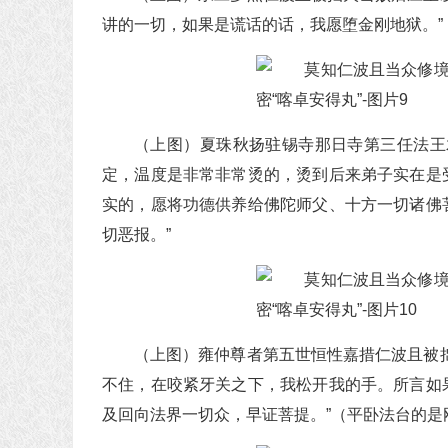
讲的一切，如果是谎话的话，我愿堕金刚地狱。”
（上图）夏珠秋扬驻锡寺那日寺第三任法王
定，温度是非常非常烫的，烫到后来弟子实在是
实的，愿将功德供养给佛陀师父、十方一切诸佛
切恶报。”
（上图）雍仲尊者第五世恒性嘉措仁波且被
不住，在咬紧牙关之下，我松开我的手。所言如
及回向法界一切众，早证菩提。”（平卧法台的是