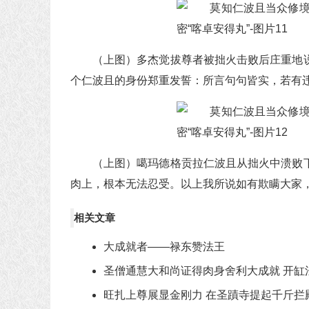
（上图）多杰觉拔尊者被拙火击败后庄重地
个仁波且的身份郑重发誓：所言句句皆实，若有违
（上图）噶玛德格贡拉仁波且从拙火中溃败
肉上，根本无法忍受。以上我所说如有欺瞒大家
相关文章
大成就者——禄东赞法王
圣僧通慧大和尚证得肉身舍利大成就 开缸
旺扎上尊展显金刚力 在圣蹟寺提起千斤拦