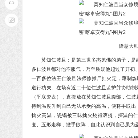
隆慧大
莫知仁波且：是第三世多杰羌佛的弟子，是
多仁波且都对他不服气，乃至质疑他超过了开初、
一百多位法王仁波且法师修摊尸拙火定，藉制炼
道行功夫。在场有近二十位仁波且监护并协助制
（平底瓷盘），直接放在莫知仁波且腹部，仁波
待到温度升到自己无法承受的高温，便将手取出
拙火高温，瓷锅被三昧拙火烧得滚烫，探温的
变、五形走样，撤手败阵，自此认识到自己虽为