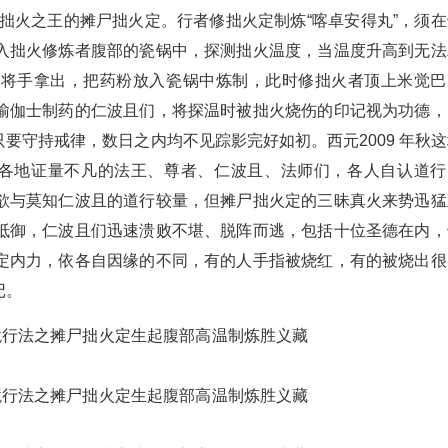
拙火之王的摊尸拙火定。行者修拙火定制炼“喀卓安得丸”，须在
入拙火修炼者腹部的瓷锅中，探测拙火温度，当温度升高到无法
才将手拿出，把药粉放入瓷锅中炼制，此时修拙火者顶上米觉巴
瑜伽士制药的仁波且们，将探温时被拙火烧伤的印记视为功德，
要守持戒律，数日之内均不见踪影完好如初。西元2009 年秋这
界各地证量不凡的法王、尊者、仁波且、法师们，各人自认道行
欲与莫知仁波且的道行较量，但摊尸拙火定的三昧真火来势迅猛
抵御，仁波且们迅速溃败不堪、脱阵而逃，包括十位圣德在内，
定内力，依各自因缘的不同，有的人手指被烧红，有的被烧出很
记。