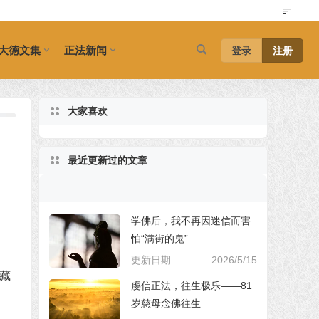
大德文集
正法新闻
登录
注册
大家喜欢
最近更新过的文章
学佛后，我不再因迷信而害
怕“满街的鬼”
更新日期
2026/5/15
藏
虔信正法，往生极乐——81
岁慈母念佛往生