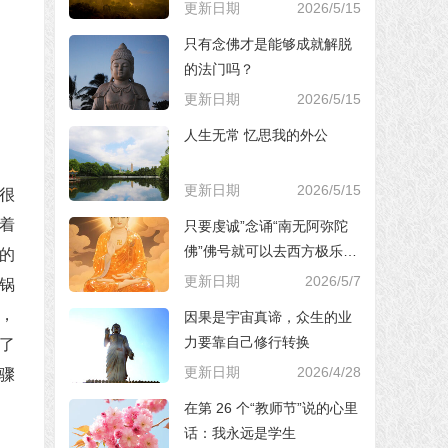
更新日期
2026/5/15
只有念佛才是能够成就解脱
的法门吗？
更新日期
2026/5/15
人生无常 忆思我的外公
更新日期
2026/5/15
很
着
只要虔诚”念诵“南无阿弥陀
佛”佛号就可以去西方极乐世
的
界，对吗？
更新日期
2026/5/7
锅
，
因果是宇宙真谛，众生的业
力要靠自己修行转换
了
更新日期
2026/4/28
骤
在第 26 个“教师节”说的心里
话：我永远是学生