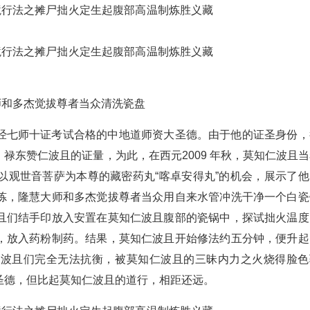
师和多杰觉拔尊者当众清洗瓷盘
经七师十证考试合格的中地道师资大圣德。由于他的证圣身份，
禄东赞仁波且的证量，为此，在西元2009 年秋，莫知仁波且当
以观世音菩萨为本尊的藏密药丸“喀卓安得丸”的机会，展示了他
炼，隆慧大师和多杰觉拔尊者当众用自来水管冲洗干净一个白瓷
且们结手印放入安置在莫知仁波且腹部的瓷锅中，探试拙火温度
，放入药粉制药。结果，莫知仁波且开始修法约五分钟，便升起
仁波且们完全无法抗衡，被莫知仁波且的三昧内力之火烧得脸色
圣德，但比起莫知仁波且的道行，相距还远。