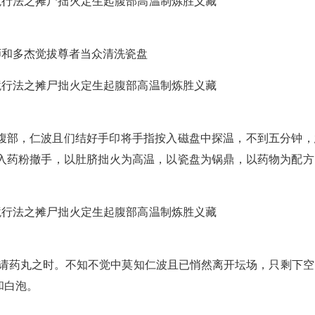
师和多杰觉拔尊者当众清洗瓷盘
腹部，仁波且们结好手印将手指按入磁盘中探温，不到五分钟，
入药粉撤手，以肚脐拙火为高温，以瓷盘为锅鼎，以药物为配方
恭请药丸之时。不知不觉中莫知仁波且已悄然离开坛场，只剩下空
和白泡。