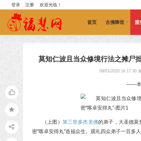
登录
注册
欢迎光临！
首页
古佛降世
渡
莫知仁波且当众修境行法之摊尸拙
09/01/2020 16:17:30
——
（上图）
第三世多杰羌佛
的弟子，大圣德莫
密“喀卓安得丸”造福众生。观礼四众弟子一百多