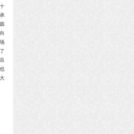
十
承
圆
向
场
了
且
也
大