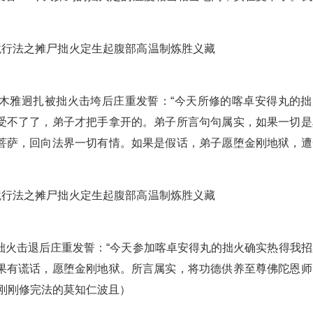
木雅迥扎被拙火击垮后庄重发誓：“今天所修的喀卓安得丸的拙
受不了了，弟子才把手拿开的。弟子所言句句属实，如果一切是
菩萨，回向法界一切有情。如果是假话，弟子愿堕金刚地狱，遭
拙火击退后庄重发誓：“今天参加喀卓安得丸的拙火确实热得我招
果有谎话，愿堕金刚地狱。所言属实，将功德供养至尊佛陀恩师
刚刚修完法的莫知仁波且）