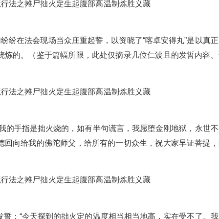
们纷纷在法会现场当众庄重起誓，以资晓了“喀卓安得丸”是以真正
烧炼的。（鉴于篇幅所限，此处仅摘录几位仁波且的发誓内容。
）
“我的手指是拙火烧的，如有半句谎言，我愿堕金刚地狱，永世不
德回向给我的佛陀师父，给所有的一切众生，祝大家早证菩提，
发誓：“今天探到的拙火定的温度相当相当地高，实在受不了。我