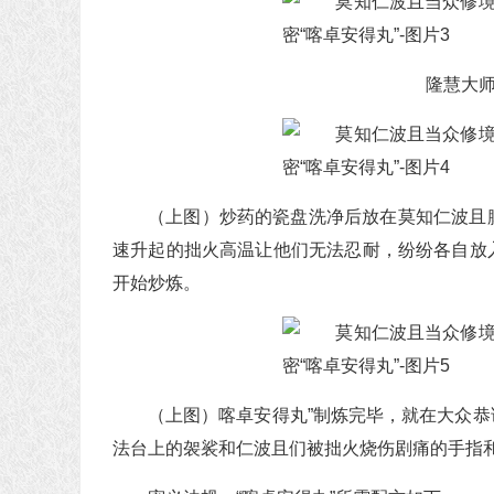
隆慧大
（上图）炒药的瓷盘洗净后放在莫知仁波且
速升起的拙火高温让他们无法忍耐，纷纷各自放
开始炒炼。
（上图）喀卓安得丸”制炼完毕，就在大众
法台上的袈裟和仁波且们被拙火烧伤剧痛的手指