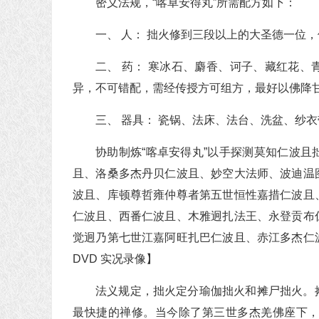
密义法规，“喀卓安得丸”所需配方如下：
一、 人： 拙火修到三段以上的大圣德一位
二、 药： 寒冰石、麝香、诃子、藏红花
异，不可错配，需经传授方可组方，最好以佛降
三、 器具： 瓷锅、法床、法台、洗盆、纱衣
协助制炼“喀卓安得丸”以手探测莫知仁波
且、洛桑多杰丹贝仁波且、妙空大法师、波迪温
波且、库顿尊哲雍仲尊者第五世恒性嘉措仁波且
仁波且、西番仁波且、木雅迥扎法王、永登贡布
觉迥乃第七世江嘉阿旺扎巴仁波且、赤江多杰仁
DVD 实况录像】
法义规定，拙火定分瑜伽拙火和摊尸拙火。
最快捷的禅修。当今除了第三世多杰羌佛座下