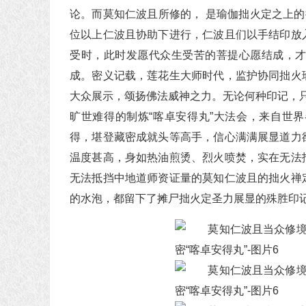
论。而莫知仁波且所修的， 是瑜伽拙火定之上的
位以上仁波且协助下进行，仁波且们以手结印放
受时，此时发愿代众生受苦的菩提心愿结成，
成。密义记载，莲花生大师时代，监护协同拙火
大众展示，颂扬佛法威神之力。无论何种印记，只
旷世难得的制炼“喀卓安得丸”大法会，来自世
得，堪登藏密成就头等高手，信心满满展显道力
温度甚高，身如热油煎烫、烈火喷焚，实在无法
无法抵挡中地道师资证量的莫知仁波且的拙火禅
的水泡，都留下了摊尸拙火定圣力展显的殊胜印