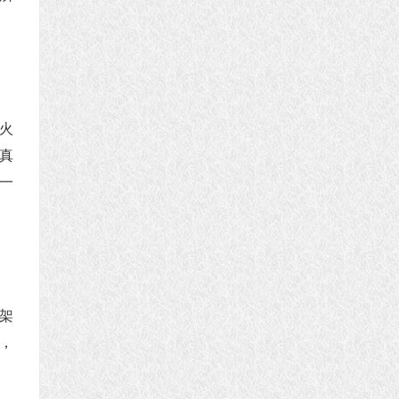
火
真
一
架
，