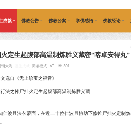
生成就
佛教公告
佛教公案
学佛感悟
佛教经论
火定生起腹部高温制炼胜义藏密“喀卓安得丸”
面朝大海
渡生成就
阅读模式
301
本文选自《无上珍宝之福音》
知仁波且法衣蒙面，在近二十位仁波且协助下修摊尸拙火定制炼
人。