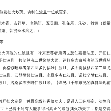
，修发拙火炒药。协制仁波且十位或更多。
、青木香、吉祥草、老鹳筋、五灵脂、孔雀尾、朱砂、雄黄（份量
甘露、菩提圣水溶之。）
带
且拙火高温的仁波且有：禄东赞尊者第四世慈仁嘉措法王、开初仁
图仁波且、拉坚尊者二世隆慧大师、运顿多吉白尊者第五世嘎堵
、香格琼哇尊者第四世多扎信雄仁波且、多杰觉拔格西第二世龙
仁波且、云登赞普仁波且、永旦多杰仁波且、诺拉坚赞仁波且、
波且、洛桑多杰央嘎仁波且等。【详见《千年难见的真佛法现前
摊尸拙火定是一种最高级的禅修功夫，是进入三昧耶定、法性真
，世上已看不到有人能拿得出真正的瑜伽拙火功夫了，都是空说