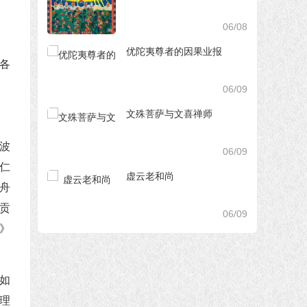
06/08
优陀夷尊者的因果业报
各
06/09
文殊菩萨与文喜禅师
波
06/09
仁
虚云老和尚
舟
贡
06/09
》
如
理