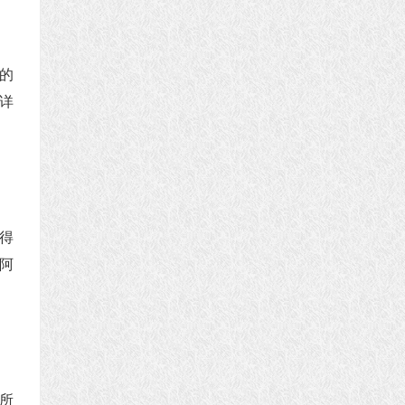
的
详
得
阿
所