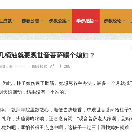
生成就
佛教公告
佛教公案
学佛感悟
佛教经论
几桶油就要观世音菩萨赐个媳妇？
面朝大海
感悟受用
阅读模式
285
为此，柱子娘伤透了脑筋。她想尽各种办法，最多一个月就找
说明天婚姻动，结果没有一个准的。
闷，就到寺院里散散心，顺便去烧烧香，求观世音菩萨给柱子
、礼拜，头磕得咚咚响，还念念有词：“观音菩萨老人家啊，您就
儿媳妇吧，哪怕长得丑点也中啊，这孩子一过三十再找媳妇就难