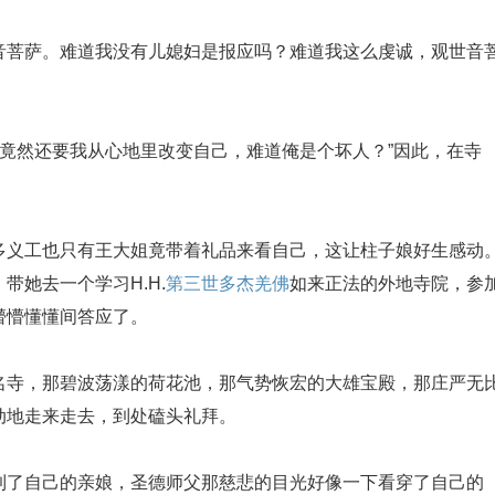
菩萨。难道我没有儿媳妇是报应吗？难道我这么虔诚，观世音
竟然还要我从心地里改变自己，难道俺是个坏人？”因此，在寺
。
义工也只有王大姐竟带着礼品来看自己，这让柱子娘好生感动
她去一个学习H.H.
第三世多杰羌佛
如来正法的外地寺院，参
懵懵懂懂间答应了。
寺，那碧波荡漾的荷花池，那气势恢宏的大雄宝殿，那庄严无
动地走来走去，到处磕头礼拜。
了自己的亲娘，圣德师父那慈悲的目光好像一下看穿了自己的