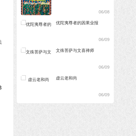
06/08
优陀夷尊者的因果业报
06/09
法
文殊菩萨与文喜禅师
06/09
虚云老和尚
佛
06/09