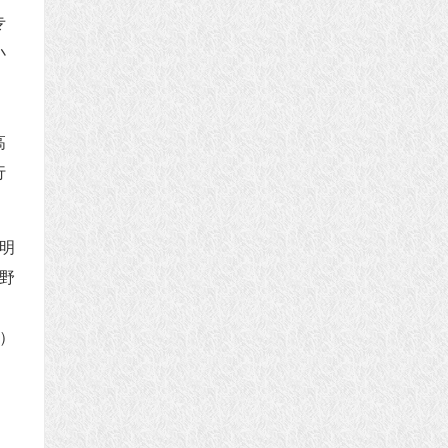
专
小
高
行
慧明
野
）