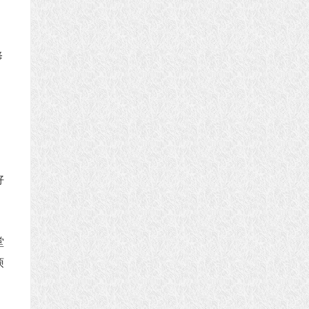
修
好
堂
烦