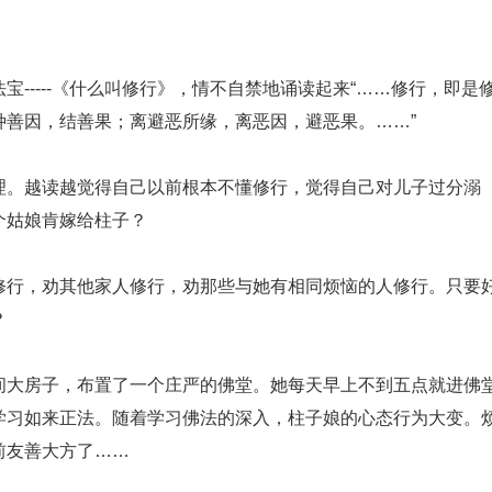
----《什么叫修行》，情不自禁地诵读起来“……修行，即是
种善因，结善果；离避恶所缘，离恶因，避恶果。……”
。越读越觉得自己以前根本不懂修行，觉得自己对儿子过分溺
个姑娘肯嫁给柱子？
修行，劝其他家人修行，劝那些与她有相同烦恼的人修行。只要
？
大房子，布置了一个庄严的佛堂。她每天早上不到五点就进佛
学习如来正法。随着学习佛法的深入，柱子娘的心态行为大变。
前友善大方了……