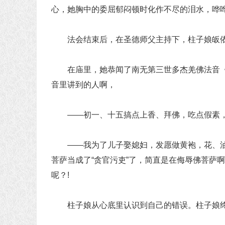
心，她胸中的委屈郁闷顿时化作不尽的泪水，哗
法会结束后，在圣德师父主持下，柱子娘皈依
在庙里，她恭闻了南无第三世多杰羌佛法音《
音里讲到的人啊，
——初一、十五搞点上香、拜佛，吃点假素，
——我为了儿子娶媳妇，发愿做黄袍，花、油
菩萨当成了“贪官污吏”了，简直是在侮辱佛菩萨
呢？!
柱子娘从心底里认识到自己的错误。柱子娘终