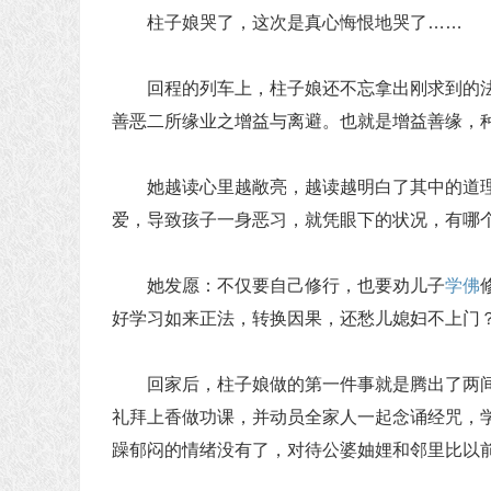
柱子娘哭了，这次是真心悔恨地哭了……
回程的列车上，柱子娘还不忘拿出刚求到的法宝-
善恶二所缘业之增益与离避。也就是增益善缘，
她越读心里越敞亮，越读越明白了其中的道理
爱，导致孩子一身恶习，就凭眼下的状况，有哪
她发愿：不仅要自己修行，也要劝儿子
学佛
好学习如来正法，转换因果，还愁儿媳妇不上门
回家后，柱子娘做的第一件事就是腾出了两间
礼拜上香做功课，并动员全家人一起念诵经咒，
躁郁闷的情绪没有了，对待公婆妯娌和邻里比以