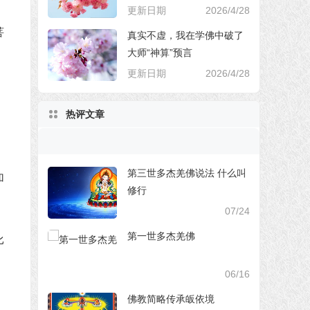
更新日期
2026/4/28
菩
真实不虚，我在学佛中破了
大师“神算”预言
更新日期
2026/4/28
热评文章
。
第三世多杰羌佛说法 什么叫
加
修行
07/24
第一世多杰羌佛
比
06/16
佛教简略传承皈依境