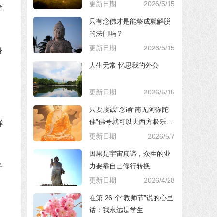
更新日期
2026/5/15
给
只有念佛才是能够成就解脱
的法门吗？
更新日期
2026/5/15
身
人生无常 忆思我的外公
更新日期
2026/5/15
只要虔诚”念诵“南无阿弥陀
佛”佛号就可以去西方极乐世
鲜
界，对吗？
更新日期
2026/5/7
因果是宇宙真谛，众生的业
力要靠自己修行转换
子
更新日期
2026/4/28
，
在第 26 个“教师节”说的心里
话：我永远是学生