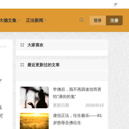
大德文集
正法新闻
登录
注册
大家喜欢
最近更新过的文章
了
学佛后，我不再因迷信而害
怕“满街的鬼”
更新日期
2026/5/15
找
虔信正法，往生极乐——81
可
岁慈母念佛往生