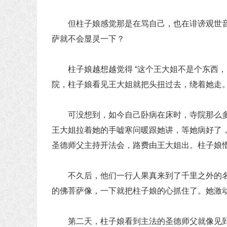
但柱子娘感觉那是在骂自己，也在诽谤观世音
萨就不会显灵一下？
柱子娘越想越觉得 “这个王大姐不是个东西，
院，柱子娘看见王大姐就把头扭过去，绕着她走
可没想到，如今自己卧病在床时，寺院那么多
王大姐拉着她的手嘘寒问暖跟她讲，等她病好了，带
圣德师父主持开法会，路费由王大姐出。柱子娘
不久后，他们一行人果真来到了千里之外的名
的佛菩萨像，一下就把柱子娘的心抓住了。她激
第二天，柱子娘看到主法的圣德师父就像见到