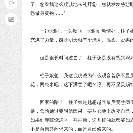
了。您看我这么虔诚地来礼拜您，您就发发慈悲
您做身黄袍……”
一边念叨，一边哽咽。念叨到动情处，柱子娘
充满了力量，感觉明天就有个漂亮、温柔、贤惠
但是很长时间过去了，柱子还是没有找到媳
柱子娘想，我这么虔诚为什么观音菩萨不显灵
花，两袋米吧，这下满意了吧？哼、再不显灵赐
回家的路上，柱子娘是越想越气最后竟然病倒
娘，曾劝她过要明信因果，要从心地上改变自己
如果到寺院烧烧香、拜拜佛，送几桶油就都能如愿
不是向佛菩萨求来的，而是自己修来的。