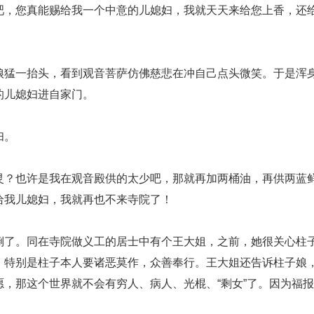
吧，您真能赐给我一个中意的儿媳妇，我就天天来给您上香，还
猛一抬头，看到观音菩萨仿佛慈悲在冲自己点头微笑。于是浑
的儿媳妇进自家门。
妇。
？也许是我在观音殿供的太少吧，那就再加两桶油，再供两蓝
给我儿媳妇，我就再也不来寺院了！
了。同在寺院做义工的居士中有个王大姐，之前，她很关心柱
，特别是柱子本人要诸恶莫作，众善奉行。王大姐还告诉柱子娘
，那这个世界就不会有穷人、病人、光棍、“剩女”了。因为福报