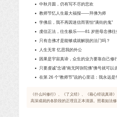
中秋月圆，仍有写不尽的悲欢
教师节忆人生最大福报——拜佛为师
学佛后，我不再因迷信而害怕“满街的鬼”
虔信正法，往生极乐——81 岁慈母念佛往
只有念佛才是能够成就解脱的法门吗？
人生无常 忆思我的外公
因果是宇宙真谛，众生的业力要靠自己修
只要虔诚”念诵“南无阿弥陀佛”佛号就可
在第 26 个“教师节”说的心里话：我永远是
《什么叫修行》、《了义经》、《藉心经说真谛》
高深成就的各阶段的正理且正本清源。照着如法修