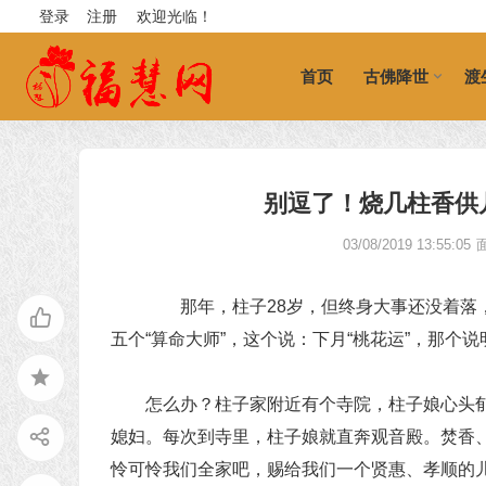
登录
注册
欢迎光临！
首页
古佛降世
渡
别逗了！烧几柱香供
03/08/2019 13:55:05
那年，柱子28岁，但终身大事还没着落，
五个“算命大师”，这个说：下月“桃花运”，那个
怎么办？柱子家附近有个寺院，柱子娘心头郁
媳妇。每次到寺里，柱子娘就直奔观音殿。焚香
怜可怜我们全家吧，赐给我们一个贤惠、孝顺的