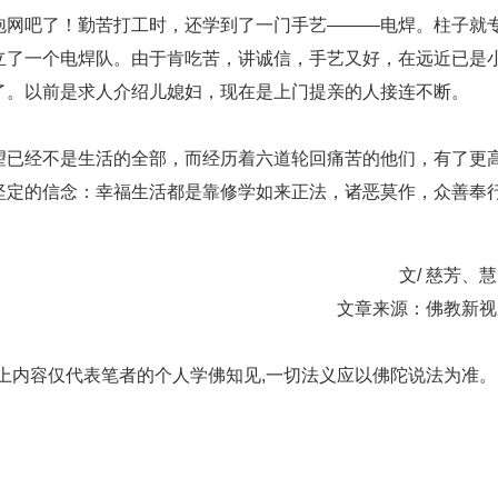
网吧了！勤苦打工时，还学到了一门手艺———电焊。柱子就
立了一个电焊队。由于肯吃苦，讲诚信，手艺又好，在远近已是
了。以前是求人介绍儿媳妇，现在是上门提亲的人接连不断。
已经不是生活的全部，而经历着六道轮回痛苦的他们，有了更
坚定的信念：幸福生活都是靠修学如来正法，诸恶莫作，众善奉
文/ 慈芳、
文章来源：佛教新视
容仅代表笔者的个人学佛知见,一切法义应以佛陀说法为准。