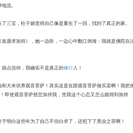
哗地流。
了三宝，柱子娘觉得自己像是重生了一回，找到了真正的家。
发愿求加持》，她一边听，一边心中翻江倒海：我就是佛陀在
搞点信仰，我确实不是真正的
修行
人！
和大米供养观音菩萨！其实这是在跟观音菩萨做买卖啊！我把
啊！即使观音菩萨慈悲加持我，凭我这个心态又怎么能得到加持
于明白这些年为了自己不但白求了，还犯下了黑业之罪啊！