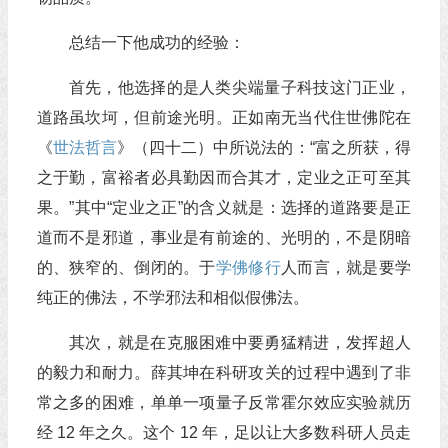
总结一下他成功的经验：
首先，他选择的是人类尖端量子科技这门正业，
道路虽坎坷，但前途光明。正如南无当代住世佛陀在
《
世法哲言
》（四十二）中所说法的：“富之所获，得
之于勤，富裕者必具勤因而合其才，定业之正可至其
果。”其中“定业之正”的含义就是：选择的道路要是正
道而不是邪道，事业是有前途的、光明的，不是阴暗
的、狭窄的、倒闭的。于
学佛
修行
人而言，就是要学
纯正的佛法，不学邪法和相似假佛法。
其次，就是在克服困难中要勇猛精进，发挥超人
的毅力和耐力。薛其坤在科研攻关的过程中遇到了非
常之多的困难，单单一项量子反常霍尔效应实验就历
经 12 年之久。这个 12 年，足以让大多数科研人员走