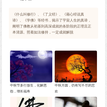
《什么叫修行》、《了义经》、《藉心经说真
谛》、《学佛》等经书，揭示了宇宙人生的真谛，
阐明了佛教从初基到高深成就的各阶段的正理且正
本清源。照着如法修持，一定成就解脱
中秋节多行放生，化解恩
中秋月圆，仍有写不尽的悲
怨，增长福寿
欢