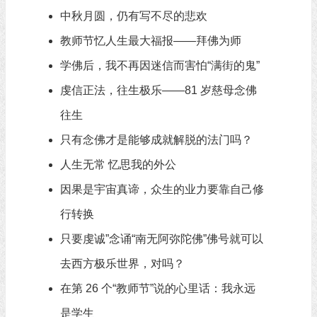
中秋月圆，仍有写不尽的悲欢
教师节忆人生最大福报——拜佛为师
学佛后，我不再因迷信而害怕“满街的鬼”
虔信正法，往生极乐——81 岁慈母念佛
往生
只有念佛才是能够成就解脱的法门吗？
人生无常 忆思我的外公
因果是宇宙真谛，众生的业力要靠自己修
行转换
只要虔诚”念诵“南无阿弥陀佛”佛号就可以
去西方极乐世界，对吗？
在第 26 个“教师节”说的心里话：我永远
是学生