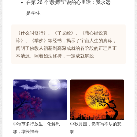
在第 26 个“教师节”说的心里话：我永远
是学生
《什么叫修行》、《了义经》、《藉心经说真
谛》、《学佛》等经书，揭示了宇宙人生的真谛，
阐明了佛教从初基到高深成就的各阶段的正理且正
本清源。照着如法修持，一定成就解脱
中秋节多行放生，化解恩
中秋月圆，仍有写不尽的悲
怨，增长福寿
欢