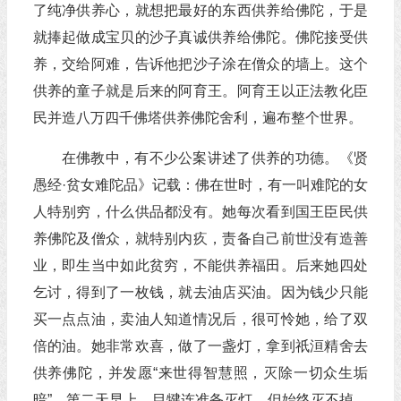
了纯净供养心，就想把最好的东西供养给佛陀，于是
就捧起做成宝贝的沙子真诚供养给佛陀。佛陀接受供
养，交给阿难，告诉他把沙子涂在僧众的墙上。这个
供养的童子就是后来的阿育王。阿育王以正法教化臣
民并造八万四千佛塔供养佛陀舍利，遍布整个世界。
在佛教中，有不少公案讲述了供养的功德。《贤
愚经·贫女难陀品》记载：佛在世时，有一叫难陀的女
人特别穷，什么供品都没有。她每次看到国王臣民供
养佛陀及僧众，就特别内疚，责备自己前世没有造善
业，即生当中如此贫穷，不能供养福田。后来她四处
乞讨，得到了一枚钱，就去油店买油。因为钱少只能
买一点点油，卖油人知道情况后，很可怜她，给了双
倍的油。她非常欢喜，做了一盏灯，拿到祇洹精舍去
供养佛陀，并发愿“来世得智慧照，灭除一切众生垢
暗”。第二天早上，目犍连准备灭灯，但始终灭不掉。