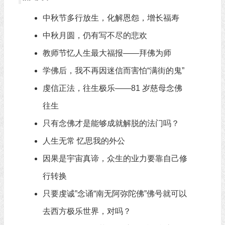
中秋节多行放生，化解恩怨，增长福寿
中秋月圆，仍有写不尽的悲欢
教师节忆人生最大福报——拜佛为师
学佛后，我不再因迷信而害怕“满街的鬼”
虔信正法，往生极乐——81 岁慈母念佛
往生
只有念佛才是能够成就解脱的法门吗？
人生无常 忆思我的外公
因果是宇宙真谛，众生的业力要靠自己修
行转换
只要虔诚”念诵“南无阿弥陀佛”佛号就可以
去西方极乐世界，对吗？