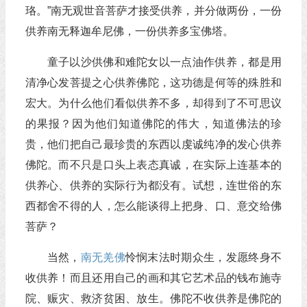
珞。”南无观世音菩萨才接受供养，并分做两份，一份
供养南无释迦牟尼佛，一份供养多宝佛塔。
童子以沙供佛和难陀女以一点油作供养，都是用
清净心发菩提之心供养佛陀，这功德是何等的殊胜和
宏大。为什么他们看似供养不多，却得到了不可思议
的果报？因为他们知道佛陀的伟大，知道佛法的珍
贵，他们把自己最珍贵的东西以虔诚纯净的发心供养
佛陀。而不只是口头上表态真诚，在实际上连基本的
供养心、供养的实际行为都没有。试想，连世俗的东
西都舍不得的人，怎么能谈得上把身、口、意交给佛
菩萨？
当然，
南无羌佛
怜悯末法时期众生，发愿终身不
收供养！而且还用自己的画和其它艺术品的钱布施寺
院、赈灾、救济贫困、放生。佛陀不收供养是佛陀的