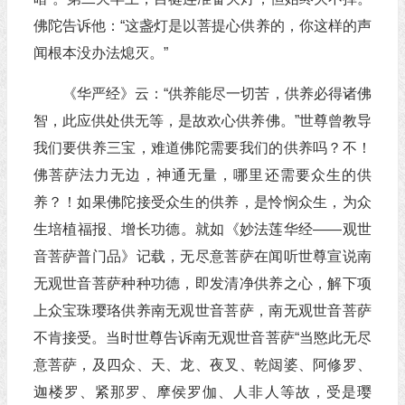
佛陀告诉他：“这盏灯是以菩提心供养的，你这样的声
闻根本没办法熄灭。”
《华严经》云：“供养能尽一切苦，供养必得诸佛
智，此应供处供无等，是故欢心供养佛。”世尊曾教导
我们要供养三宝，难道佛陀需要我们的供养吗？不！
佛菩萨法力无边，神通无量，哪里还需要众生的供
养？！如果佛陀接受众生的供养，是怜悯众生，为众
生培植福报、增长功德。就如《妙法莲华经——观世
音菩萨普门品》记载，无尽意菩萨在闻听世尊宣说南
无观世音菩萨种种功德，即发清净供养之心，解下项
上众宝珠璎珞供养南无观世音菩萨，南无观世音菩萨
不肯接受。当时世尊告诉南无观世音菩萨“当愍此无尽
意菩萨，及四众、天、龙、夜叉、乾闼婆、阿修罗、
迦楼罗、紧那罗、摩侯罗伽、人非人等故，受是璎