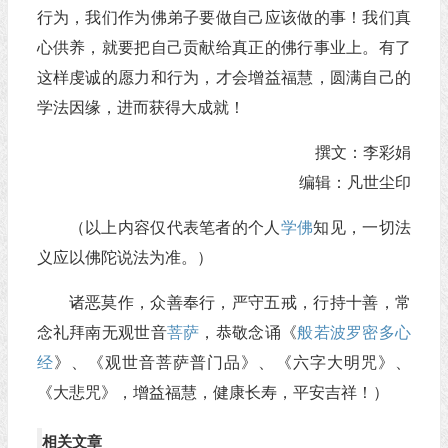
行为，我们作为佛弟子要做自己应该做的事！我们真
心供养，就要把自己贡献给真正的佛行事业上。有了
这样虔诚的愿力和行为，才会增益福慧，圆满自己的
学法因缘，进而获得大成就！
撰文：李彩娟
编辑：凡世尘印
（以上内容仅代表笔者的个人
学佛
知见，一切法
义应以佛陀说法为准。）
诸恶莫作，众善奉行，严守五戒，行持十善，常
念礼拜南无观世音
菩萨
，恭敬念诵《
般若波罗密多心
经
》、《观世音菩萨普门品》、《六字大明咒》、
《大悲咒》，增益福慧，健康长寿，平安吉祥！）
相关文章