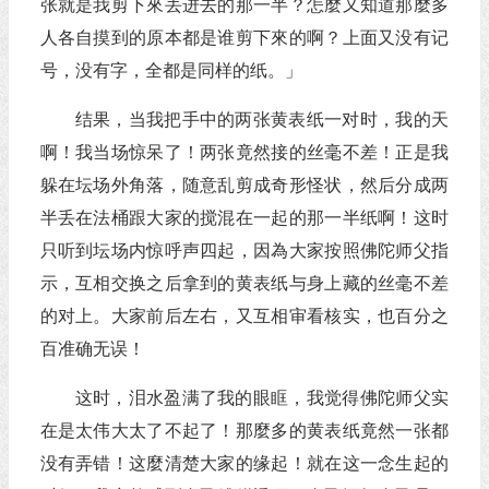
张就是我剪下來丢进去的那一半？怎麼又知道那麼多
人各自摸到的原本都是谁剪下來的啊？上面又没有记
号，没有字，全都是同样的纸。」
结果，当我把手中的两张黄表纸一对时，我的天
啊！我当场惊呆了！两张竟然接的丝毫不差！正是我
躲在坛场外角落，随意乱剪成奇形怪状，然后分成两
半丢在法桶跟大家的搅混在一起的那一半纸啊！这时
只听到坛场内惊呼声四起，因為大家按照佛陀师父指
示，互相交换之后拿到的黄表纸与身上藏的丝毫不差
的对上。大家前后左右，又互相审看核实，也百分之
百准确无误！
这时，泪水盈满了我的眼眶，我觉得佛陀师父实
在是太伟大太了不起了！那麼多的黄表纸竟然一张都
没有弄错！这麼清楚大家的缘起！就在这一念生起的