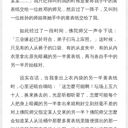
某某……」我只记得叫到我的时候是要将我手中的黄
表纸交给一位姓邓的师兄，然后过了一阵子，又叫到
一位姓孙的师姐将她手中的黄表纸交给了我。
如此经过了一段时间，佛陀师父一声令下说：
「三业缘起已於符合，弟子们马上应照。」这时候，
只见有的人从裤子的口袋、有的从皮夹中、有的从内
衣里拿出原先暗藏的另一半黄表纸，再与各自手中的
另一半开始核对。
说实在话，当我拿出上衣内袋的另一半黄表纸
时，心里还暗自嘀咕：「这怎麼可能啊！坛场上五六
十人，换來换去的，光是听都听晕了，怎麼可能每个
人把身上暗藏的另一半拿出來就刚好立刻丝毫不差的
对上佛陀师父指定某人交來的另一半？佛陀师父怎麼
会知道某人从法桶中那麼多黄表纸里随便摸出的那一