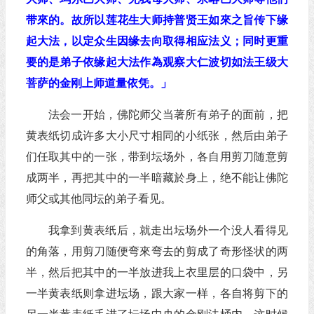
带來的。故所以莲花生大师持普贤王如來之旨传下缘
起大法，以定众生因缘去向取得相应法义；同时更重
要的是弟子依缘起大法作為观察大仁波切如法王级大
菩萨的金刚上师道量依凭。」
法会一开始，佛陀师父当著所有弟子的面前，把
黄表纸切成许多大小尺寸相同的小纸张，然后由弟子
们任取其中的一张，带到坛场外，各自用剪刀随意剪
成两半，再把其中的一半暗藏於身上，绝不能让佛陀
师父或其他同坛的弟子看见。
我拿到黄表纸后，就走出坛场外一个没人看得见
的角落，用剪刀随便弯來弯去的剪成了奇形怪状的两
半，然后把其中的一半放进我上衣里层的口袋中，另
一半黄表纸则拿进坛场，跟大家一样，各自将剪下的