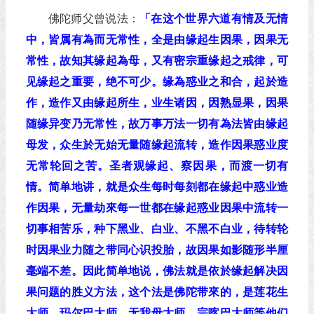
佛陀师父曾说法：
「在这个世界六道有情及无情
中，皆属有為而无常性，全是由缘起生因果，因果无
常性，故知其缘起為母，又有密宗重缘起之戒律，可
见缘起之重要，绝不可少。缘為惑业之和合，起於造
作，造作又由缘起所生，业生诸因，因熟显果，因果
随缘异变乃无常性，故万事万法一切有為法皆由缘起
母发，众生於无始无量随缘起流转，造作因果惑业度
无常轮回之苦。圣者观缘起、察因果，而渡一切有
情。简单地讲，就是众生每时每刻都在缘起中惑业造
作因果，无量劫來每一世都在缘起惑业因果中流转一
切事相苦乐，种下黑业、白业、不黑不白业，待转轮
时因果业力随之带同心识投胎，故因果如影随形半厘
毫端不差。因此简单地说，佛法就是依於缘起解决因
果问题的胜义方法，这个法是佛陀带來的，是莲花生
大师、玛尔巴大师、无我母大师、宗喀巴大师等他们