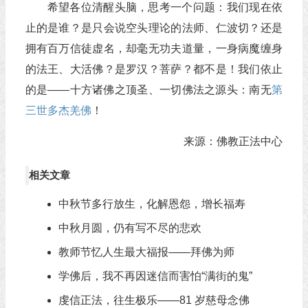
希望各位清醒头脑，思考一个问题：我们现在依
止的是谁？是只会说空头理论的法师、仁波切？还是
拥有百万信徒虚名，却毫无功夫道量，一身病魔缠身
的法王、大活佛？是罗汉？菩萨？都不是！我们依止
的是——十方诸佛之顶圣、一切佛法之源头：南无
第
三世多杰羌佛
！
来源：佛教正法中心
相关文章
中秋节多行放生，化解恩怨，增长福寿
中秋月圆，仍有写不尽的悲欢
教师节忆人生最大福报——拜佛为师
学佛后，我不再因迷信而害怕“满街的鬼”
虔信正法，往生极乐——81 岁慈母念佛