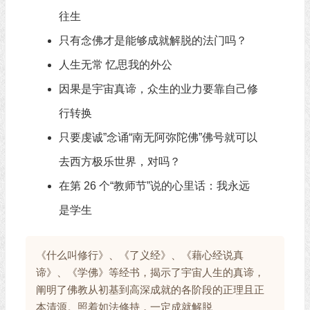
往生
只有念佛才是能够成就解脱的法门吗？
人生无常 忆思我的外公
因果是宇宙真谛，众生的业力要靠自己修
行转换
只要虔诚”念诵“南无阿弥陀佛”佛号就可以
去西方极乐世界，对吗？
在第 26 个“教师节”说的心里话：我永远
是学生
《什么叫修行》、《了义经》、《藉心经说真
谛》、《学佛》等经书，揭示了宇宙人生的真谛，
阐明了佛教从初基到高深成就的各阶段的正理且正
本清源。照着如法修持，一定成就解脱