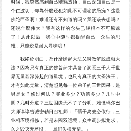
时候，我突然感到自己糟糕透顶，自己深知自己是一
个仁波切，却為什麼还犯如此不可理喻的愚痴？这是
佛陀巨圣啊！难道还有不知道的吗？我还该去想吗？
还说什麼伟大？我有这样的念头已经根本不可原谅
了！从此以后，我心中随时都提醒自己，众生的思
维，只能说是耐人寻味哦！
我终於明白，為什麼缘起大法又叫做解脱成就大
法？因為只有真正的佛菩萨才具备了洞悉三千大千世
界无量甚深缘起的道量境，也只有真正的大圣法王，
才有如此觉量，清楚照见每一位弟子的三世因果，是
男是女？修过何法？罪业多少？功德多少？几时中
阴？几时分道？三世因缘无不了了分明。难怪玛尔巴
大师谆谆告诫密勒日巴祖师：「孺子离去必依行，三
业相应境得修，若是未圆双运境，众生调步拟龙求，
久之毁灭无差恨，一旦消失根无留。」