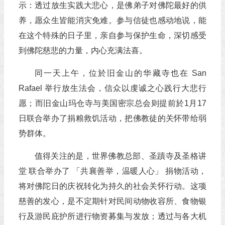
示：透过放生实践大悲心，是佛弟子对佛陀最好的供
养，愿众生皆能消灾免难。参与信徒也感动地说，能
在这个特殊的日子里，亲自参与保护生命，深切感受
到佛陀慈悲的力量，内心充满法喜。
同一天上午，位於旧金山的华藏寺也在 San
Rafael 举行放生法会，信众以虔诚之心践行大悲行
愿；而旧金山玛仓寺与美国密宗总会则提前於1月17
日联合举办了捐粮救饥活动，把佛教徒的关怀带给弱
势群体。
值得关注的是，世界佛教总部、圣蹟寺及圣格讲
堂 联合举办了 「共襄善举，温暖人心」 捐物活动，
将对佛陀日的庆祝转化为持久的社会关怀行动。这项
慈善的发心，是不定期针对民间动物收容所、食物银
行及游民庇护所进行物资募集与发放；透过与各大机