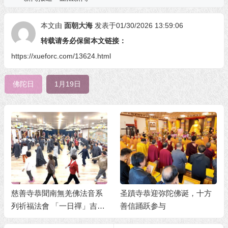
本文由
面朝大海
发表于01/30/2026 13:59:06
转载请务必保留本文链接：
https://xueforc.com/13624.html
佛陀日
1月19日
慈善寺恭聞南無羌佛法音系
圣蹟寺恭迎弥陀佛诞，十方
列祈福法會 「一日禪」吉祥
善信踊跃参与
殊勝 禪悅輕安