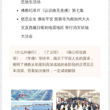
悲放生活动
佛教纪录片《认识南无羌佛》第七集
慈悲众生 佛佑平安 慈善寺为南加州大火
灾及西藏日喀则地震地区 举行消灾祈福
大法会
《什么叫修行》、《了义经》、《藉心经说真
谛》、《学佛》等经书，揭示了宇宙人生的真谛，
阐明了佛教从初基到高深成就的各阶段的正理且正
本清源。照着如法修持，一定成就解脱