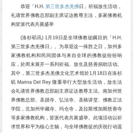
恭迎「H.H.
第三世多杰羌佛
日」祈福放生活动，
礼请世界佛教总部副主席证达教尊主法，多家佛教机
构皆派代表共襄盛举
(洛杉矶讯) 1月19日是全球佛教徒瞩目的「H.H.
第三世多杰羌佛日」。为恭迎这一殊胜之日，加州多
家佛教机构和民间团体与来自全球的佛教徒纷纷响
应，於周末展开一系列祈福、放生及慈善捐助活动。
其中，第三世多杰羌佛文化艺术馆於1月18日在洛杉
矶 Marina Del Rey 隆重举行大型放生活动，放生法
会礼请世界佛教总部副主席证达教尊主法。南加州世
界佛教总部、圣蹟寺、弘法寺、圣格讲堂、佛教正法
学院，北加州华藏寺、玛仓寺，及拉斯维加斯慈善寺
等多家佛教机构，皆派代表共襄盛举。此项活动以祈
求世界和平为核心主轴，与全球佛教徒的庆祝行动遥