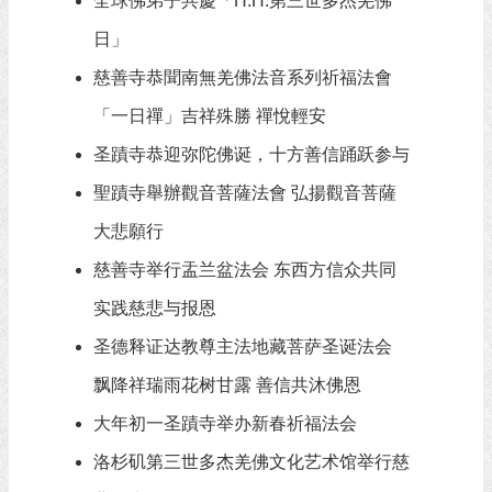
全球佛弟子共慶「H.H.第三世多杰羌佛
日」
慈善寺恭聞南無羌佛法音系列祈福法會
「一日禪」吉祥殊勝 禪悅輕安
圣蹟寺恭迎弥陀佛诞，十方善信踊跃参与
聖蹟寺舉辦觀音菩薩法會 弘揚觀音菩薩
大悲願行
慈善寺举行盂兰盆法会 东西方信众共同
实践慈悲与报恩
圣德释证达教尊主法地藏菩萨圣诞法会
飘降祥瑞雨花树甘露 善信共沐佛恩
大年初一圣蹟寺举办新春祈福法会
洛杉矶第三世多杰羌佛文化艺术馆举行慈