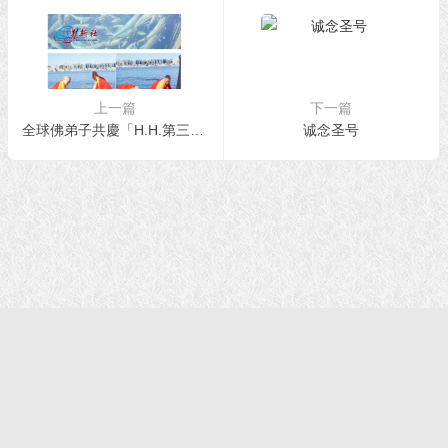
上一篇
下一篇
全球佛弟子共慶「H.H.第三世多杰羌佛日」
诚念圣号
首页
|
正法文告
|
羌佛说法
|
学佛感悟
© 2021 福慧网 版权所有| |学佛如初｜成就有余