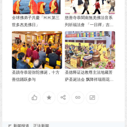
全球佛弟子共慶「H.H.第三
慈善寺恭聞南無羌佛法音系
世多杰羌佛日」
列祈福法會 「一日禪」吉祥
殊勝 禪悅輕安
圣蹟寺恭迎弥陀佛诞，十方
圣德释证达教尊主法地藏菩
善信踊跃参与
萨圣诞法会 飘降祥瑞雨花树
甘露 善信共沐佛恩
新闻报道
正法新闻