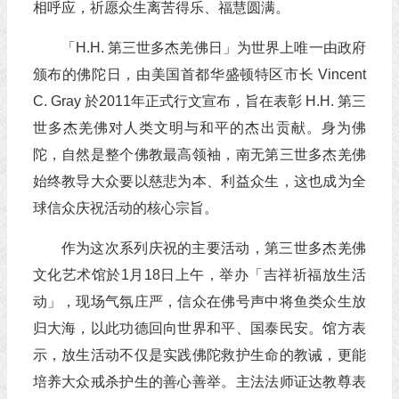
相呼应，祈愿众生离苦得乐、福慧圆满。
「H.H. 第三世多杰羌佛日」为世界上唯一由政府
颁布的佛陀日，由美国首都华盛顿特区市长 Vincent
C. Gray 於2011年正式行文宣布，旨在表彰 H.H. 第三
世多杰羌佛对人类文明与和平的杰出贡献。身为佛
陀，自然是整个佛教最高领袖，南无第三世多杰羌佛
始终教导大众要以慈悲为本、利益众生，这也成为全
球信众庆祝活动的核心宗旨。
作为这次系列庆祝的主要活动，第三世多杰羌佛
文化艺术馆於1月18日上午，举办「吉祥祈福放生活
动」，现场气氛庄严，信众在佛号声中将鱼类众生放
归大海，以此功德回向世界和平、国泰民安。馆方表
示，放生活动不仅是实践佛陀救护生命的教诫，更能
培养大众戒杀护生的善心善举。主法法师证达教尊表