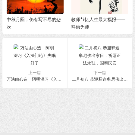
中秋月圆，仍有写不尽的悲
教师节忆人生最大福报——
欢
拜佛为师
上一篇
下一篇
万法由心造 阿明深习《入法门论》失眠好了
二月初八 恭迎释迦牟尼佛出家日，祈愿正法永驻，国泰民安