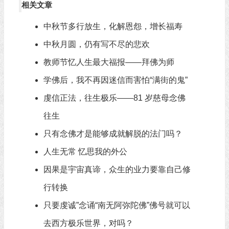
相关文章
中秋节多行放生，化解恩怨，增长福寿
中秋月圆，仍有写不尽的悲欢
教师节忆人生最大福报——拜佛为师
学佛后，我不再因迷信而害怕“满街的鬼”
虔信正法，往生极乐——81 岁慈母念佛
往生
只有念佛才是能够成就解脱的法门吗？
人生无常 忆思我的外公
因果是宇宙真谛，众生的业力要靠自己修
行转换
只要虔诚”念诵“南无阿弥陀佛”佛号就可以
去西方极乐世界，对吗？