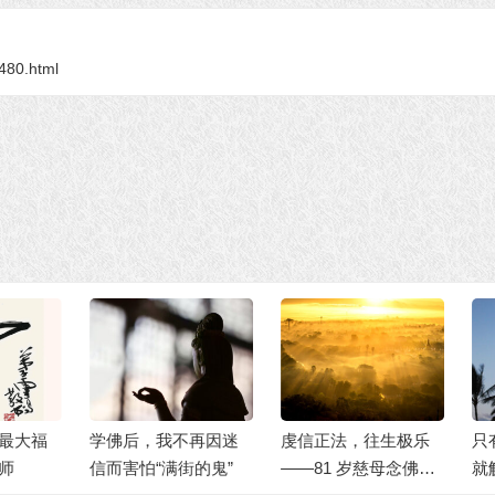
9480.html
佛后，我不再因迷
虔信正法，往生极乐
只有念佛才是能
而害怕“满街的鬼”
——81 岁慈母念佛往
就解脱的法门吗