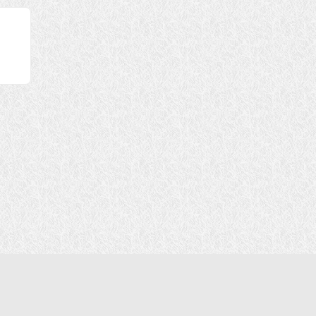
行转换
西方极
吗？