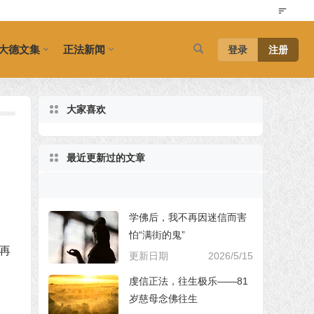
大德文集
正法新闻
登录
注册
大家喜欢
最近更新过的文章
学佛后，我不再因迷信而害
怕“满街的鬼”
再
更新日期
2026/5/15
虔信正法，往生极乐——81
岁慈母念佛往生