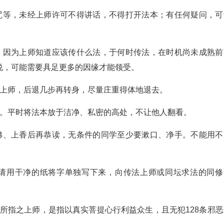
咒等，未经上师许可不得讲话，不得打开法本；有任何疑问，可
，因为上师知道应该传什么法，于何时传法，在时机尚未成熟前
说，可能需要具足更多的因缘才能领受。
向上师，后退几步再转身，尽量庄重得体地退去。
本。平时将法本放于洁净、私密的高处，不让他人翻看。
佛、上香后再恭读，无条件的同学至少要漱口、净手。不能用不
，请用干净的纸将字单独写下来，向传法上师或同坛求法的同修
中所指之上师，是指以真实菩提心行利益众生，且无犯128条邪恶