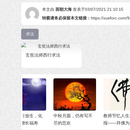
本文由
面朝大海
发表于03/07/2021 21:10:15
转载请务必保留本文链接：
https://xueforc.com/
求法
玄奘法师西行求法
放生，化
中秋月圆，仍有写不
教师节忆人生最大福
学
长福寿
尽的悲欢
报——拜佛为师
信