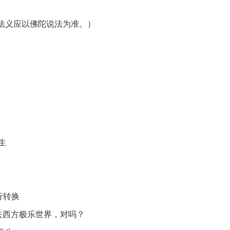
切法义应以佛陀说法为准。）
生
行转换
以去西方极乐世界，对吗？