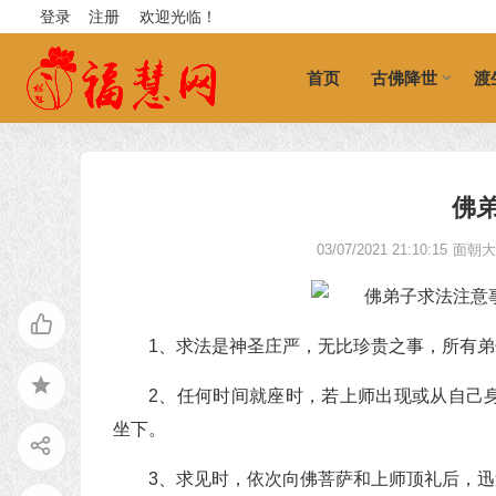
登录
注册
欢迎光临！
首页
古佛降世
渡
佛
03/07/2021 21:10:15
面朝
1、求法是神圣庄严，无比珍贵之事，所有
2、任何时间就座时，若上师出现或从自己
坐下。
3、求见时，依次向佛菩萨和上师顶礼后，