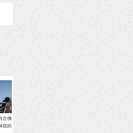
够成
人生无常 忆思我的外
因果是宇宙真谛，众
只要虔
？
公
生的业力要靠自己修
弥陀佛