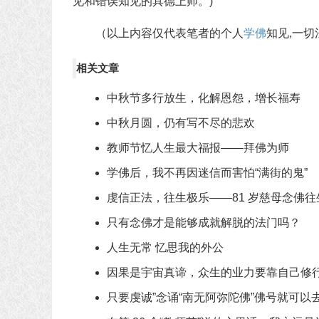
见和错误知见的具德上师。)
（以上内容仅代表笔者的个人
学佛
知见,一
相关文章
中秋节多行放生，化解恩怨，增长福寿
中秋月圆，仍有写不尽的悲欢
教师节忆人生最大福报——拜佛为师
学佛后，我不再因迷信而害怕“满街的鬼”
虔信正法，往生极乐——81 岁慈母念佛往
只有念佛才是能够成就解脱的法门吗？
人生无常 忆思我的外公
因果是宇宙真谛，众生的业力要靠自己修
只要虔诚”念诵“南无阿弥陀佛”佛号就可