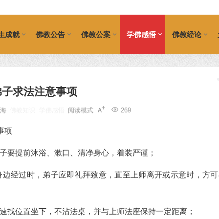
生成就
佛教公告
佛教公案
学佛感悟
佛教经论
弟子求法注意事项
大海
佛教知识
学佛感悟
阅读模式
269
弟子要提前沐浴、漱口、清净身心，着装严谨；
身边经过时，弟子应即礼拜致意，直至上师离开或示意时，方可
迅速找位置坐下，不沾法桌，并与上师法座保持一定距离；