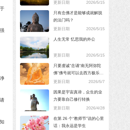
更新日期
2026/5/15
于
只有念佛才是能够成就解脱
的法门吗？
更新日期
2026/5/15
强
人生无常 忆思我的外公
更新日期
2026/5/15
只要虔诚”念诵“南无阿弥陀
佛”佛号就可以去西方极乐世
净
界，对吗？
更新日期
2026/5/7
因果是宇宙真谛，众生的业
力要靠自己修行转换
请
更新日期
2026/4/28
在第 26 个“教师节”说的心里
知
话：我永远是学生