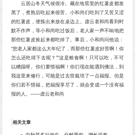
云居山冬天气候很冷。藏在地窖里的红薯皮都发
黑了，煮熟后吃起来很苦。小和尚们吃到了又苦又涩
的红薯皮，便拣出来放在桌边上。虚云老和尚看到时
默不作声，等小和尚吃过饭后，老人家一声不响地把
那些红薯皮捡起来都吃掉了。事后，小和尚问他说：
“您老人家都这么大年纪了，而那些红薯皮好苦啊！你
怎么还吃得下去呢？”“这是粮食啊！只可以吃，不可
以糟蹋呀。你们要惜福啊！你们现在能遇到佛法，到
我这里来修行，可能是过去世栽培了一点福报。但是
你们若不惜福，把福报享尽了，就会变成一个没有福
报的人。——虚云老和尚
相关文章
中秋节多行放生，化解恩怨，增长福寿