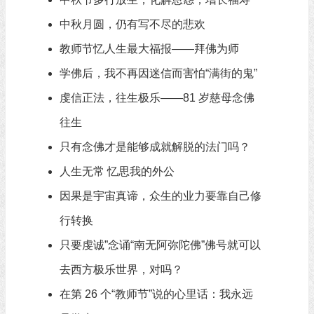
中秋月圆，仍有写不尽的悲欢
教师节忆人生最大福报——拜佛为师
学佛后，我不再因迷信而害怕“满街的鬼”
虔信正法，往生极乐——81 岁慈母念佛
往生
只有念佛才是能够成就解脱的法门吗？
人生无常 忆思我的外公
因果是宇宙真谛，众生的业力要靠自己修
行转换
只要虔诚”念诵“南无阿弥陀佛”佛号就可以
去西方极乐世界，对吗？
在第 26 个“教师节”说的心里话：我永远