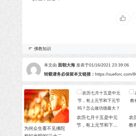
佛教知识
本文由
面朝大海
发表于01/16/2021 23:39:06
转载请务必保留本文链接：
https://xueforc.com/
农历七月十五是中元
农历七月有六个与佛
《
节，有上元节和下元
教有关的重大节日，
尼
不见佛陀
节吗？怎么做功德最
你知道吗？
吗
三十二