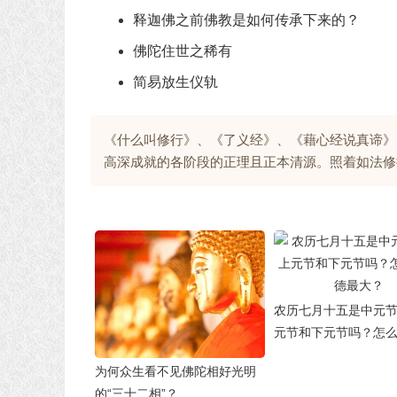
释迦佛之前佛教是如何传承下来的？
佛陀住世之稀有
简易放生仪轨
《什么叫修行》、《了义经》、《藉心经说真谛》
高深成就的各阶段的正理且正本清源。照着如法修
农历七月十五是中元
元节和下元节吗？怎
最大？
为何众生看不见佛陀相好光明
的“三十二相”？