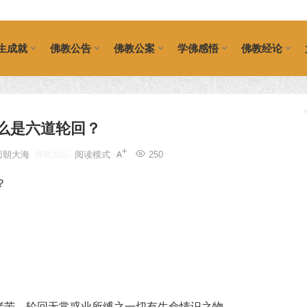
生成就
佛教公告
佛教公案
学佛感悟
佛教经论
么是六道轮回？
面朝大海
佛教知识
阅读模式
250
诸苦，轮回无常惑业所缚之一切有生命情识之物。