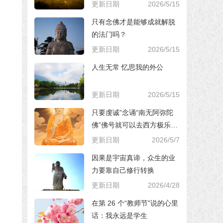
更新日期
2026/5/15
只有念佛才是能够成就解脱
的法门吗？
更新日期
2026/5/15
人生无常 忆思我的外公
更新日期
2026/5/15
只要虔诚”念诵“南无阿弥陀
佛”佛号就可以去西方极乐世
界，对吗？
更新日期
2026/5/7
因果是宇宙真谛，众生的业
力要靠自己修行转换
更新日期
2026/4/28
在第 26 个“教师节”说的心里
话：我永远是学生