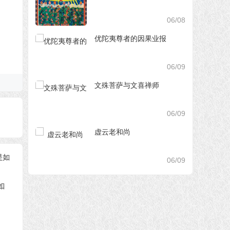
06/08
优陀夷尊者的因果业报
06/09
文殊菩萨与文喜禅师
06/09
虚云老和尚
06/09
力
佛陀住世之稀有
南无释迦牟尼佛
释迦佛
间真的
渡众生