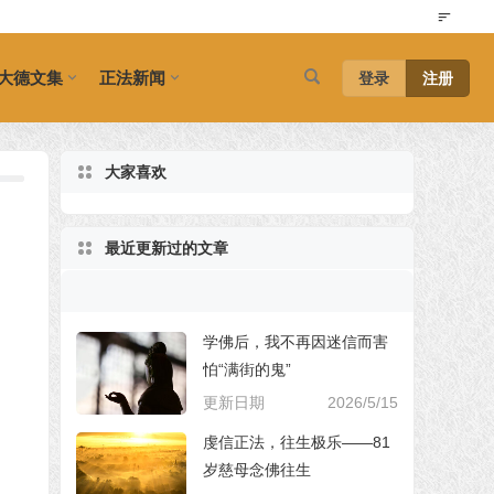
大德文集
正法新闻
登录
注册
大家喜欢
最近更新过的文章
学佛后，我不再因迷信而害
怕“满街的鬼”
更新日期
2026/5/15
虔信正法，往生极乐——81
岁慈母念佛往生