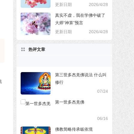
更新日期
2026/4/28
真实不虚，我在学佛中破了
大师“神算”预言
更新日期
2026/4/28
热评文章
第三世多杰羌佛说法 什么叫
修行
07/24
第一世多杰羌佛
06/16
佛教简略传承皈依境