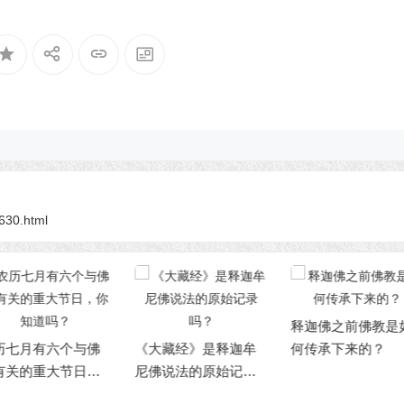
8630.html
净化—四种对治
释迦佛之前佛教是如
大藏经》是释迦牟
何传承下来的？
佛说法的原始记录
？