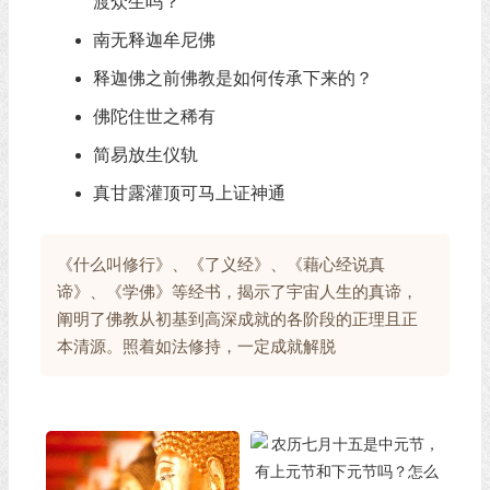
渡众生吗？
南无释迦牟尼佛
释迦佛之前佛教是如何传承下来的？
佛陀住世之稀有
简易放生仪轨
真甘露灌顶可马上证神通
《什么叫修行》、《了义经》、《藉心经说真
谛》、《学佛》等经书，揭示了宇宙人生的真谛，
阐明了佛教从初基到高深成就的各阶段的正理且正
本清源。照着如法修持，一定成就解脱