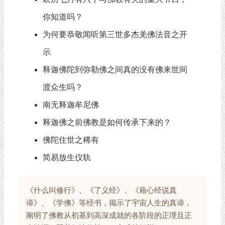
你知道吗？
为何要恭敬闻听第三世多杰羌佛法音之开
示
释迦佛陀到弥勒佛之间真的没有佛来世间
渡众生吗？
南无释迦牟尼佛
释迦佛之前佛教是如何传承下来的？
佛陀住世之稀有
简易放生仪轨
《什么叫修行》、《了义经》、《藉心经说真
谛》、《学佛》等经书，揭示了宇宙人生的真谛，
阐明了佛教从初基到高深成就的各阶段的正理且正