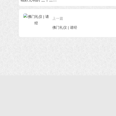
大？
上一篇
佛门礼仪 | 请经