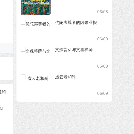
06/08
优陀夷尊者的因果业报
06/09
文殊菩萨与文喜禅师
06/09
虚云老和尚
06/09
力
佛陀住世之稀有
南无释迦牟尼佛
释迦佛
间真的
渡众生