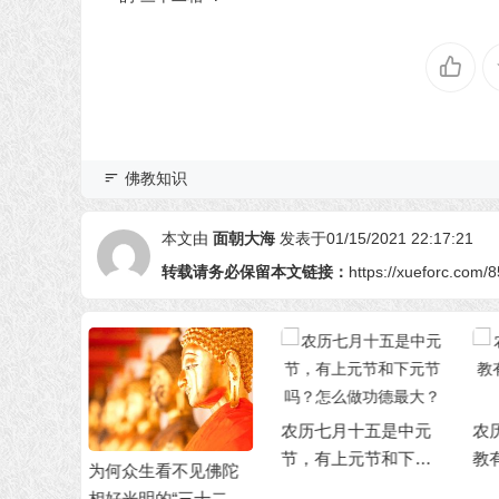
佛教知识
本文由
面朝大海
发表于01/15/2021 22:17:21
转载请务必保留本文链接：
https://xueforc.com/
农历七月十五是中元
农历七月有六个与佛
《
节，有上元节和下元
教有关的重大节日，
尼
不见佛陀
节吗？怎么做功德最
你知道吗？
吗
三十二