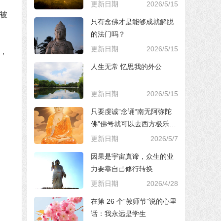
更新日期
2026/5/15
被
只有念佛才是能够成就解脱
的法门吗？
更新日期
2026/5/15
，
人生无常 忆思我的外公
更新日期
2026/5/15
只要虔诚”念诵“南无阿弥陀
佛”佛号就可以去西方极乐世
界，对吗？
更新日期
2026/5/7
因果是宇宙真谛，众生的业
力要靠自己修行转换
更新日期
2026/4/28
在第 26 个“教师节”说的心里
话：我永远是学生