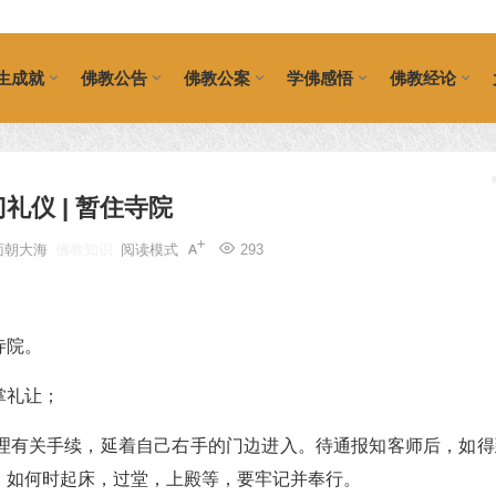
生成就
佛教公告
佛教公案
学佛感悟
佛教经论
礼仪 | 暂住寺院​
面朝大海
佛教知识
阅读模式
293
寺院。
掌礼让；
理有关手续，延着自己右手的门边进入。待通报知客师后，如得
，如何时起床，过堂，上殿等，要牢记并奉行。