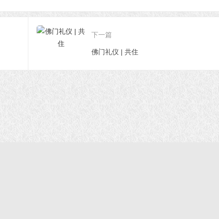
下一篇
佛门礼仪 | 共住