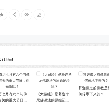
8591.html
净化—四种对治
释迦佛之前佛教是如
大藏经》是释迦牟
何传承下来的？
佛说法的原始记录
？