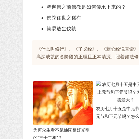
释迦佛之前佛教是如何传承下来的？
佛陀住世之稀有
简易放生仪轨
《什么叫修行》、《了义经》、《藉心经说真谛》
高深成就的各阶段的正理且正本清源。照着如法修
农历七月十五是中元
元节和下元节吗？怎
最大？
为何众生看不见佛陀相好光明
的“三十二相”？