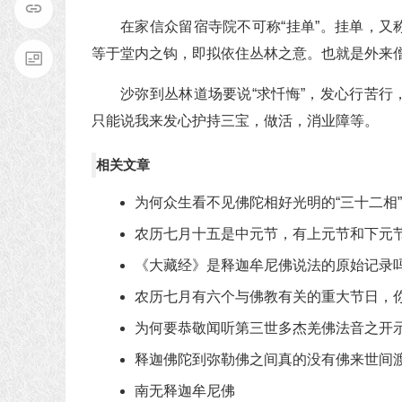
在家信众留宿寺院不可称“挂单”。挂单，
等于堂内之钩，即拟依住丛林之意。也就是外来
沙弥到丛林道场要说“求忏悔”，发心行苦
只能说我来发心护持三宝，做活，消业障等。
相关文章
为何众生看不见佛陀相好光明的“三十二相
农历七月十五是中元节，有上元节和下元
《大藏经》是释迦牟尼佛说法的原始记录
农历七月有六个与佛教有关的重大节日，
为何要恭敬闻听第三世多杰羌佛法音之开
释迦佛陀到弥勒佛之间真的没有佛来世间
南无释迦牟尼佛