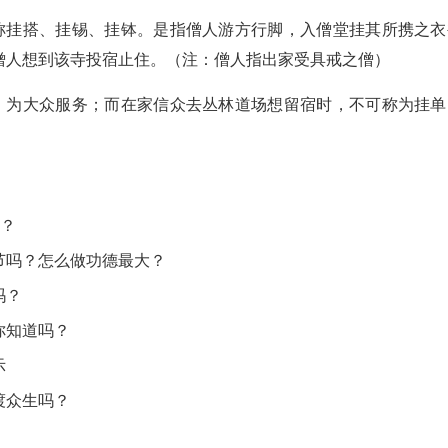
又称挂搭、挂锡、挂钵。是指僧人游方行脚，入僧堂挂其所携之衣
僧人想到该寺投宿止住。（注：僧人指出家受具戒之僧）
行，为大众服务；而在家信众去丛林道场想留宿时，不可称为挂单
”？
节吗？怎么做功德最大？
吗？
你知道吗？
示
渡众生吗？