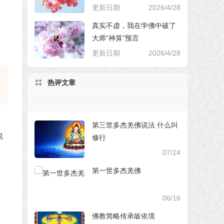
更新日期
2026/4/28
真实不虚，我在学佛中破了
大师“神算”预言
更新日期
2026/4/28
热评文章
第三世多杰羌佛说法 什么叫
修行
07/24
第一世多杰羌佛
06/16
佛教简略传承皈依境