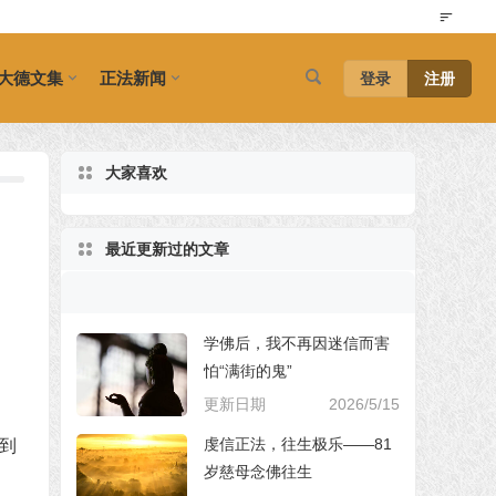
大德文集
正法新闻
登录
注册
大家喜欢
最近更新过的文章
学佛后，我不再因迷信而害
怕“满街的鬼”
更新日期
2026/5/15
虔信正法，往生极乐——81
到
岁慈母念佛往生