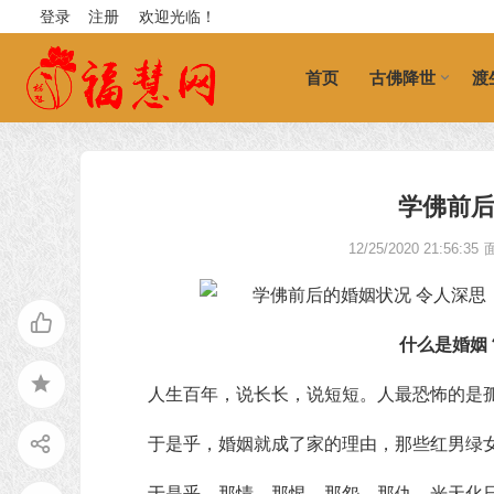
登录
注册
欢迎光临！
首页
古佛降世
渡
学佛前后
12/25/2020 21:56:35
什么是婚姻
人生百年，说长长，说短短。人最恐怖的是
于是乎，婚姻就成了家的理由，那些红男绿
于是乎，那情、那恨、那怨、那仇，光天化