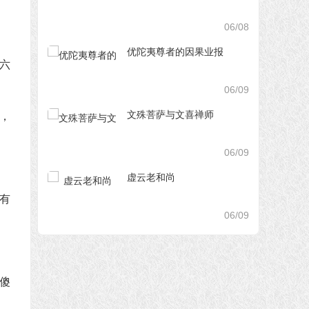
06/08
。
优陀夷尊者的因果业报
六
06/09
文殊菩萨与文喜禅师
，
06/09
虚云老和尚
有
06/09
傻