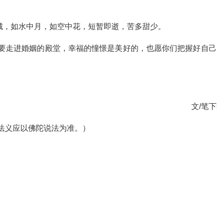
城，如水中月，如空中花，短暂即逝，苦多甜少。
女要走进婚姻的殿堂，幸福的憧憬是美好的，也愿你们把握好自己
。
文/笔
法义应以佛陀说法为准。）