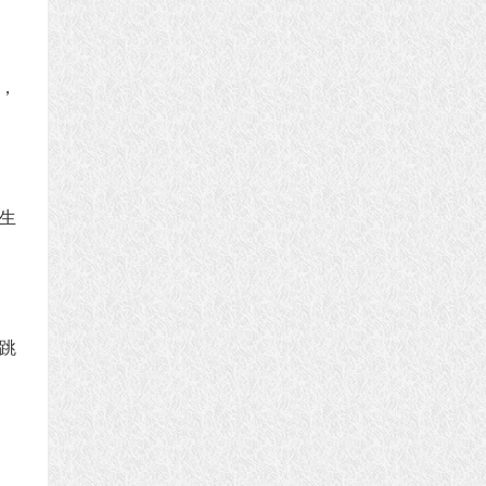
，
生
跳