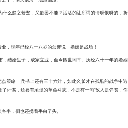
为什么趋之若鹜，又欲罢不能？活活的让所谓的情呀恨呀的，折
转业，现年已经八十八岁的幺爹说：婚姻是战场！
市，结婚生子，成家立业，至今四世同堂。历经六十一年的婚姻
讲究点策略，兵书上还有三十六计，如此幺爹才在残酷的战争中逃
除了计谋，还要有顽强的革命斗志，不是有一句“敌人是弹簧，你
负各半，倒也还携着手白了头。