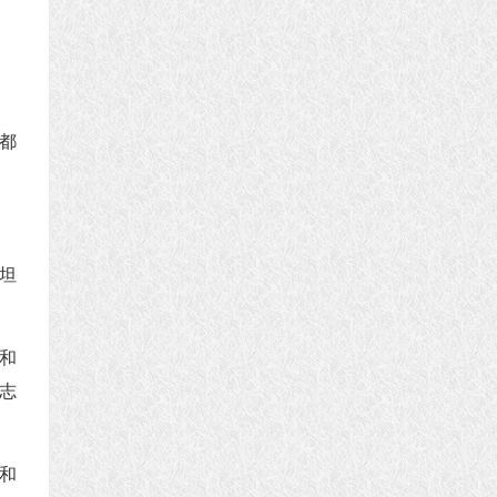
都
坦
和
志
和