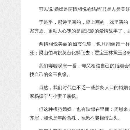
可以说“婚姻是两情相悦的结晶”只是人类美
于是乎，那诗里写的，墙上画的，戏里演的
案齐眉。更动人心魄的是那悲剧的爱情故事了，
两情相悦美丽的如霞似璧，也只能像霞一
死；梁山伯与祝英台化蝶飞去；贾宝玉林黛玉各
我们唏嘘叹息一番，却又相信自己的婚姻会
找自己的金玉良缘。
当然，我们时代也不乏一些脍炙人口的婚姻
家杨振宁与小妻子翁帆。
但这种模范婚姻，也有缺憾在里面：周恩来
齐眉，却也是年龄悬殊，唯恐不能相偕白头。