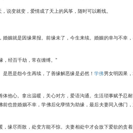
天，说变就变，爱情成了天上的风筝，随时可以断线。
，婚姻就是因缘果报。前缘未了，今生来续。婚姻的幸与不幸，
缘，经百千劫，常在缠缚。”
。是恩是怨今生再续，了善缘解恶缘是必然！
学佛
男女明因果，
善体他心。拿出温暖，关心对方，爱语沟通。生活琐事赋予忍耐
佛前也曾婚姻不幸，学佛后化孽情为助缘，最后夫妻同入佛门，
暖，缘尽而散，处变方能不惊。夫妻相处中才会放下爱欲的贪着