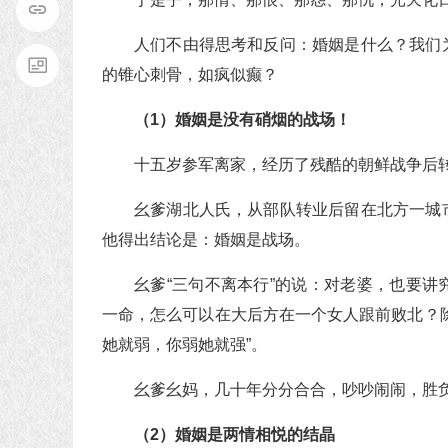
人们不由得思考和反问：婚姻是什么？我们
的锥心刺骨，如疯似癫？
（1）婚姻是没有硝烟的战场！
十五岁参军离家，经历了残酷的朝鲜战争后
幺爹湖北人氏，从部队转业后留在北方一城
他得出结论是：婚姻是战场。
幺爹“三句不离本行”的说：对老婆，也要
一命，怎么可以在大后方在一个女人跟前败北？
她就弱，你弱她就强”。
幺爹幺妈，几十年分分合合，吵吵闹闹，胜
（2）婚姻是两情相悦的结晶