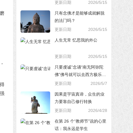
更新日期
2026/5/15
只有念佛才是能够成就解脱
磨
的法门吗？
更新日期
2026/5/15
人生无常 忆思我的外公
更新日期
2026/5/15
，
只要虔诚”念诵“南无阿弥陀
佛”佛号就可以去西方极乐世
界，对吗？
更新日期
2026/5/7
得
强
因果是宇宙真谛，众生的业
力要靠自己修行转换
更新日期
2026/4/28
在第 26 个“教师节”说的心里
话：我永远是学生