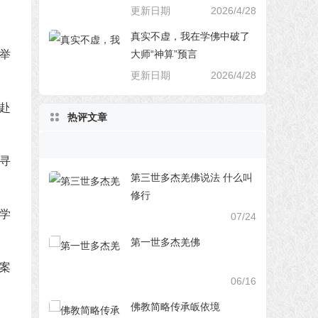
更新日期
2026/4/28
真实不虚，我在学佛中破了
大师“神算”预言
举
更新日期
2026/4/28
赴
热评文章
寻
第三世多杰羌佛说法 什么叫
修行
学
07/24
第一世多杰羌佛
案
06/16
佛教简略传承皈依境