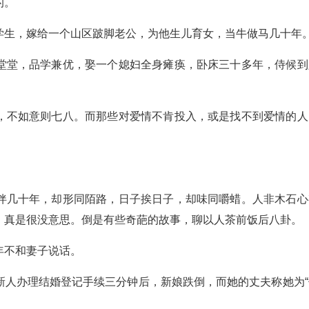
的。
学生，嫁给一个山区跛脚老公，为他生儿育女，当牛做马几十年
堂堂，品学兼优，娶一个媳妇全身瘫痪，卧床三十多年，侍候到
，不如意则七八。而那些对爱情不肯投入，或是找不到爱情的人
伴几十年，却形同陌路，日子挨日子，却味同嚼蜡。人非木石心
，真是很没意思。倒是有些奇葩的故事，聊以人茶前饭后八卦。
年不和妻子说话。
新人办理结婚登记手续三分钟后，新娘跌倒，而她的丈夫称她为“