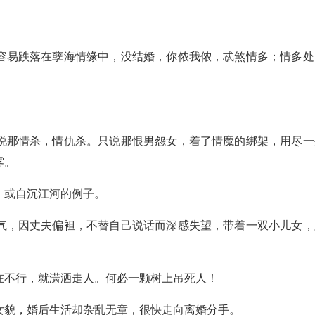
容易跌落在孽海情缘中，没结婚，你侬我侬，忒煞情多；情多处
说那情杀，情仇杀。只说那恨男怨女，着了情魔的绑架，用尽一
雾。
，或自沉江河的例子。
气，因丈夫偏袒，不替自己说话而深感失望，带着一双小儿女，
在不行，就潇洒走人。何必一颗树上吊死人！
女貌，婚后生活却杂乱无章，很快走向离婚分手。