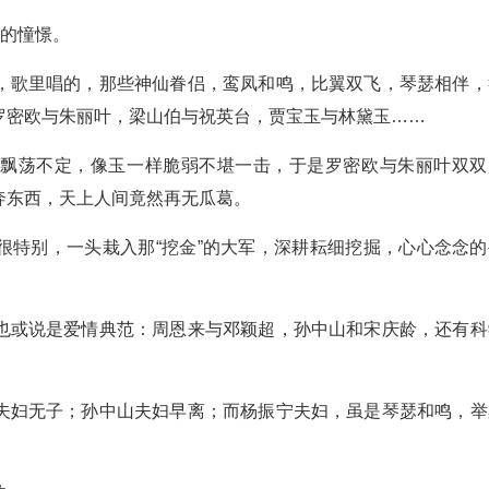
好的憧憬。
，歌里唱的，那些神仙眷侣，鸾凤和鸣，比翼双飞，琴瑟相伴，
罗密欧与朱丽叶，梁山伯与祝英台，贾宝玉与林黛玉……
样飘荡不定，像玉一样脆弱不堪一击，于是罗密欧与朱丽叶双双
奔东西，天上人间竟然再无瓜葛。
很特别，一头栽入那“挖金”的大军，深耕耘细挖掘，心心念念的
也或说是爱情典范：周恩来与邓颖超，孙中山和宋庆龄，还有科
夫妇无子；孙中山夫妇早离；而杨振宁夫妇，虽是琴瑟和鸣，举