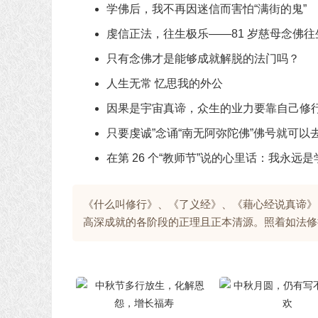
学佛后，我不再因迷信而害怕“满街的鬼”
虔信正法，往生极乐——81 岁慈母念佛往
只有念佛才是能够成就解脱的法门吗？
人生无常 忆思我的外公
因果是宇宙真谛，众生的业力要靠自己修
只要虔诚”念诵“南无阿弥陀佛”佛号就可
在第 26 个“教师节”说的心里话：我永远是
《什么叫修行》、《了义经》、《藉心经说真谛》
高深成就的各阶段的正理且正本清源。照着如法修