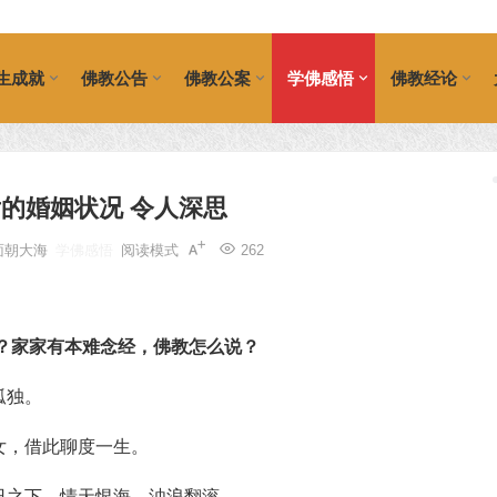
生成就
佛教公告
佛教公案
学佛感悟
佛教经论
的婚姻状况 令人深思
面朝大海
学佛感悟
阅读模式
262
？家家有本难念经，佛教怎么说？
孤独。
女，借此聊度一生。
日之下，情天恨海，浊浪翻滚。