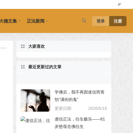
大德文集
正法新闻
登录
注册
大家喜欢
最近更新过的文章
学佛后，我不再因迷信而害
怕“满街的鬼”
更新日期
2026/5/15
虔信正法，往生极乐——81
岁慈母念佛往生