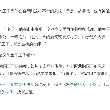
的王子为什么会得到这样不幸的果报？于是一起请教一位有神通
，一年冬天，他在山中发现一个洞窟，里面住着很多花鹿。他每天
杀死，一年之后，这批可怜的鹿统统被打尽了。由于这个因缘，
王子，就是当初的猎师。”
么又能生作王子呢？”
时的国王不信佛教，毁坏了庄严的佛像。雕刻匠悲悯国王的无道，
家，可是杀缘未尽，仍然要受果报。”（来源：《佛教因果故事》
第三世多杰羌佛
法音为准应证。修学《极圣
解脱大手印
》，《藉
捷的
学佛
，成就之道。