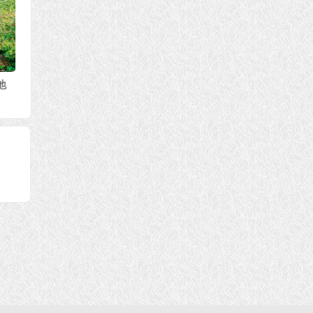
灯古
迦旃延尊者公案 布施
南无释迦牟尼佛 辟罗
大迦叶
是根治贫穷的福田
太子广行布施公案
告别