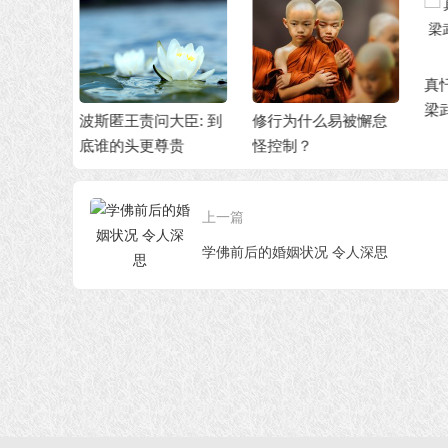
真忏悔的力量巨大，
梁武帝的元配夫人得
大臣: 到
修行为什么易被懈怠
观
脱蟒身而生天
尊贵
怪控制？
间
上一篇
学佛前后的婚姻状况 令人深思