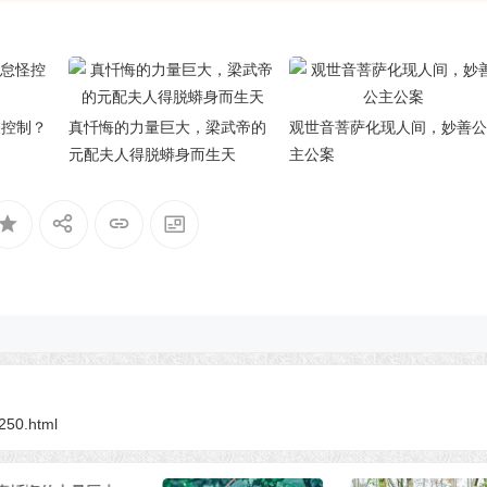
怪控制？
真忏悔的力量巨大，梁武帝的
观世音菩萨化现人间，妙善公
元配夫人得脱蟒身而生天
主公案
8250.html