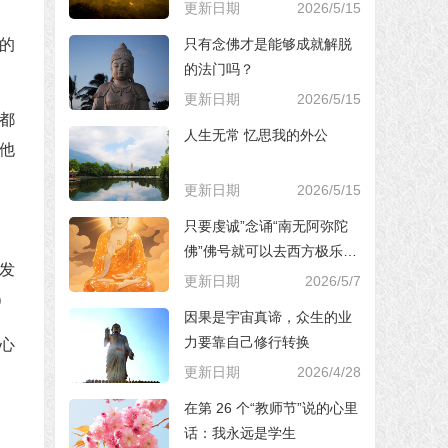
更新日期
2026/5/15
只有念佛才是能够成就解脱
的
的法门吗？
更新日期
2026/5/15
都
人生无常 忆思我的外公
他
更新日期
2026/5/15
只要虔诚”念诵“南无阿弥陀
佛”佛号就可以去西方极乐世
发
界，对吗？
更新日期
2026/5/7
）
因果是宇宙真谛，众生的业
力要靠自己修行转换
心
更新日期
2026/4/28
在第 26 个“教师节”说的心里
话：我永远是学生