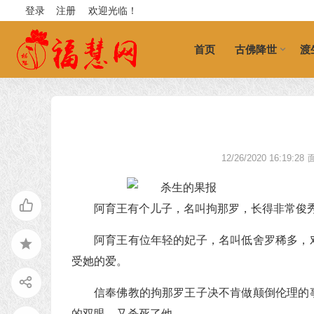
登录
注册
欢迎光临！
首页
古佛降世
渡
12/26/2020 16:19:28
阿育王有个儿子，名叫拘那罗，长得非常俊秀
阿育王有位年轻的妃子，名叫低舍罗稀多，
受她的爱。
信奉佛教的拘那罗王子决不肯做颠倒伦理的
的双眼，又杀死了他。