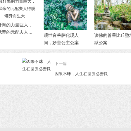
世音菩萨化现人
谤佛的善星比丘堕地
释迦牟尼佛得燃
，妙善公主公案
狱公案
佛授记公案
下一篇
因果不昧，人生在世务必善良