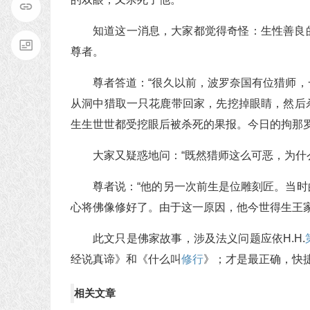
知道这一消息，大家都觉得奇怪：生性善良
尊者。
尊者答道：“很久以前，波罗奈国有位猎师
从洞中猎取一只花鹿带回家，先挖掉眼睛，然后
生生世世都受挖眼后被杀死的果报。今日的拘那罗
大家又疑惑地问：“既然猎师这么可恶，为什
尊者说：“他的另一次前生是位雕刻匠。当
心将佛像修好了。由于这一原因，他今世得生王
此文只是佛家故事，涉及法义问题应依H.H.
经说真谛》和《什么叫
修行
》；才是最正确，快
相关文章