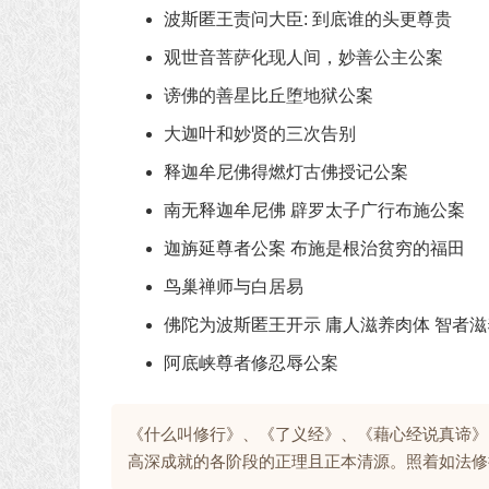
波斯匿王责问大臣: 到底谁的头更尊贵
观世音菩萨化现人间，妙善公主公案
谤佛的善星比丘堕地狱公案
大迦叶和妙贤的三次告别
释迦牟尼佛得燃灯古佛授记公案
南无释迦牟尼佛 辟罗太子广行布施公案
迦旃延尊者公案 布施是根治贫穷的福田
鸟巢禅师与白居易
佛陀为波斯匿王开示 庸人滋养肉体 智者
阿底峡尊者修忍辱公案
《什么叫修行》、《了义经》、《藉心经说真谛》
高深成就的各阶段的正理且正本清源。照着如法修