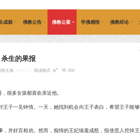
生成就
佛教公告
佛教公案
学佛感悟
佛教经论
杀生的果报
面朝大海
佛教公案
阅读模式
250
，很多女孩都喜欢亲近他。
对王子一见钟情。一天，她找到机会向王子表白，希望王子能够
事，并好言相劝。然而，痴情的王妃恼羞成怒，指使恶人挖掉王