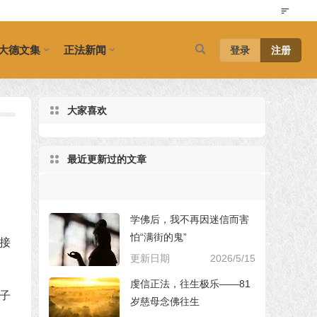
大德文集
正法新闻
登录
注册
大家喜欢
最近更新过的文章
学佛后，我不再因迷信而害
怕“满街的鬼”
接
更新日期
2026/5/15
虔信正法，往生极乐——81
子
岁慈母念佛往生