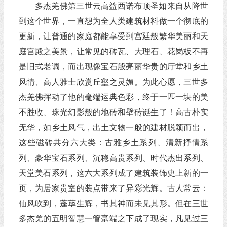
多杰羌佛第三世云高益西诺布顶圣如来自从降世
到这个世界，一直想为全人类建筑材料做一个彻底的
更新，让普通的家庭都能享受到宫廷般繁华美丽和天
庭宫殿之美景，让常见的砖瓦、大理石、花岗板不再
是旧式老调，而出现像宝石般亮丽华贵的厅堂和乡土
风情、高人雅士欣赏丘壑之灵媚。为此心愿，三世多
杰羌佛挥动了他的毫端运典色彩，终于一匹一块的美
不胜收、珠光幻影般的地砖和壁砖诞生了！高古朴实
无华，如乡土风气，出土文物一般的建材脱颖而出，
这些磁砖共分六大类：古雅乡土系列、清新抒情系
列、豪华宝石系列、沉稳高贵系列、时代杰出系列、
天堂美石系列，这六大系列成了建筑装饰史上新的一
页，为居家贵室的装点带来了异彩光辉。古人常云：
仙风吹到，蓬荜生辉，书其神而未见其形。但在三世
多杰羌的五明智慧一管毫端之下成了现实，凡见过三