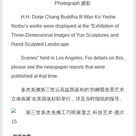
Photograph 摄影
H.H. Dorje Chang Buddha III Wan Ko Yeshe
Norbu’s works were displayed at the “Exhibition of
Three-Dimensional Images of Yun Sculptures and
Hand-Sculpted Landscape
Scenes” held in Los Angeles. For details on this,
please see the newspaper reports that were
published at that time.
多杰羌佛第三世云高益西诺布的‘韵雕暨造景艺术
立体画展’在美国洛杉矶举行，详见当时报纸的报导。