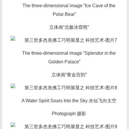
The three-dimensional image “Ice Cave of the
Polar Bear”
立体画“北极冰窟熊”
The three-dimensional image “Splendor in the
Golden Palace”
立体画“黄金宫韵”
A Water Spirit Soars Into the Sky 水仙飞向太空
Photograph 摄影