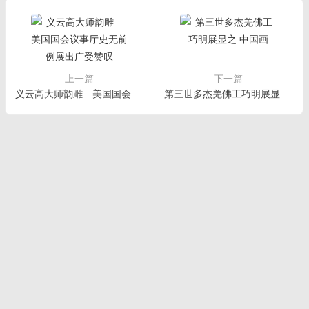
上一篇
下一篇
义云高大师韵雕 美国国会议事厅史无前例展出广受赞叹
第三世多杰羌佛工巧明展显之 中国画
首页
|
正法文告
|
羌佛说法
|
学佛感悟