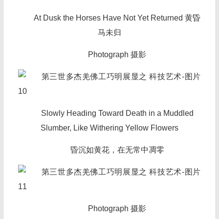
At Dusk the Horses Have Not Yet Returned 黄昏
马未归
Photograph 摄影
Slowly Heading Toward Death in a Muddled
Slumber, Like Withering Yellow Flowers
昏沉如黄花，在无常中凋零
Photograph 摄影