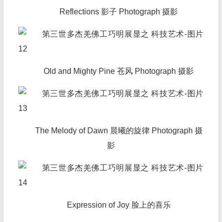
Reflections 影子 Photograph 摄影
Old and Mighty Pine 苍风 Photograph 摄影
The Melody of Dawn 晨曦的旋律 Photograph 摄
影
Expression of Joy 脸上的喜乐