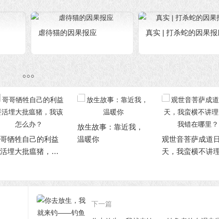
虐待猫的因果报应
真实 | 打杀蛇的因果报
生故事：靠近我，
放生护生才是真
暖你
观世音菩萨成道日那
赢家
天，我蛮横不讲理
了，我错在哪里？
下一篇