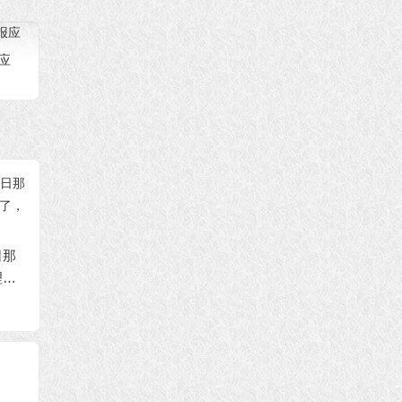
应
正的
警钟：这些人虐杀动
放生是
物却反被动物杀
坚守的母爱：45岁大
众生的
妈意外怀孕，不顾丈
夫威逼坚决生下二胎