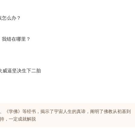
该怎么办？
，我错在哪里？
夫威逼坚决生下二胎
、《学佛》等经书，揭示了宇宙人生的真谛，阐明了佛教从初基到
持，一定成就解脱