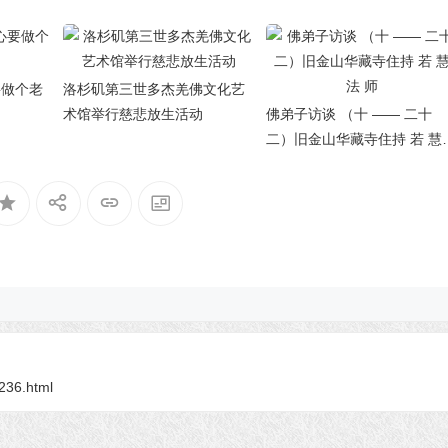
要做个老
洛杉矶第三世多杰羌佛文化艺
术馆举行慈悲放生活动
佛弟子访谈 （十 —— 二十
二）旧金山华藏寺住持 若 慧
法 师
7236.html