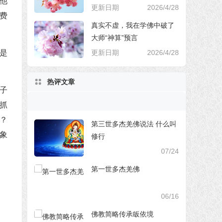
他
更新日期
2026/4/28
费
真实不虚，我在学佛中破了
大师“神算”预言
更新日期
2026/4/28
是
热评文章
子
抓
？
第三世多杰羌佛说法 什么叫
象
修行
07/24
第一世多杰羌佛
06/16
佛教简略传承皈依境