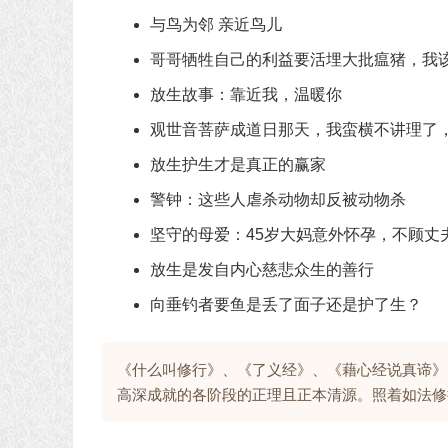
与鸟为邻 亲近鸟儿
哥哥牺牲自己的利益要活埋大批瘟猪，我
放生故事：靠近我，温暖你
观世音菩萨成道日那天，我蛮横不讲理了
放生护生才是真正的赢家
警钟：这些人虐杀动物却反被动物杀
坚守的母爱：45岁大妈意外怀孕，不顾丈
放生是发自内心慈悲众生的善行
向垂钓者要鱼是丢了面子还是护了生？
《什么叫修行》、《了义经》、《藉心经说真谛》
高深成就的各阶段的正理且正本清源。照着如法修