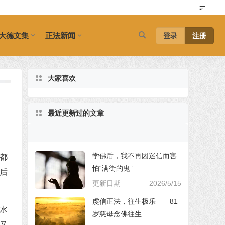
大德文集
正法新闻
登录
注册
大家喜欢
最近更新过的文章
学佛后，我不再因迷信而害
都
怕“满街的鬼”
后
更新日期
2026/5/15
虔信正法，往生极乐——81
水
岁慈母念佛往生
又