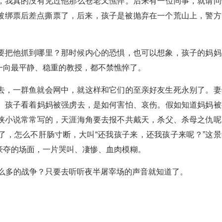
，我真的没有见过他那么苍老又憔悴。后来有一位同事，就请问
子被绑票后差点撕票了，后来，孩子是被抛弃在一个荒山上，警方
要把他抓到哪里？那时候内心的恐惧，也可以想象，孩子的妈妈
一向最平静、稳重的教授，都不禁憔悴了。
去，一群鱼就会网中，就这样和它们的至亲好友生死永别了。妻
。孩子看着妈妈被强虏去，是如何害怕、哀伤。假如知道妈妈被
侠小说常常写的，天涯海角要去报不共戴天，杀父、杀母之仇呢
了，怎么不肝肠寸断，大叫“还我孩子来，还我孩子来呢？”这景
豪夺的场面，一片哭叫、凄惨、血肉模糊。
那么多的战争？只要去听听夜半屠宰场的声音就知道了。