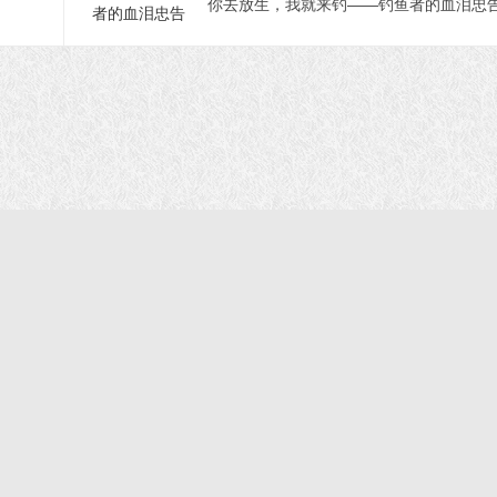
你去放生，我就来钓——钓鱼者的血泪忠
首页
|
正法文告
|
羌佛说法
|
学佛感悟
© 2021 福慧网 版权所有| |学佛如初｜成就有余
声明：该站不代表任何权威机构及团体