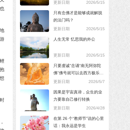
更新日期
2026/5/15
也
只有念佛才是能够成就解脱
的法门吗？
更新日期
2026/5/15
地
游
人生无常 忆思我的外公
更新日期
2026/5/15
鲤
只要虔诚”念诵“南无阿弥陀
抱
佛”佛号就可以去西方极乐世
想
界，对吗？
更新日期
2026/5/7
因果是宇宙真谛，众生的业
力要靠自己修行转换
时
更新日期
2026/4/28
在第 26 个“教师节”说的心里
，
话：我永远是学生