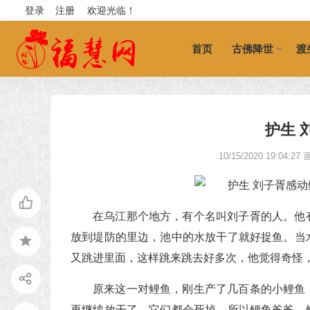
登录
注册
欢迎光临！
首页
古佛降世
渡
护生 
10/15/2020 19:04:27
在乌江那个地方，有个名叫刘子胥的人。他
放到堤防的里边，池中的水放干了就好捉鱼。当
又跳进里面，这样跳来跳去好多次，他觉得奇怪
原来这一对鲤鱼，刚生产了几百条的小鲤鱼
再继续放干了，它们都会死掉，所以鲤鱼爸爸、