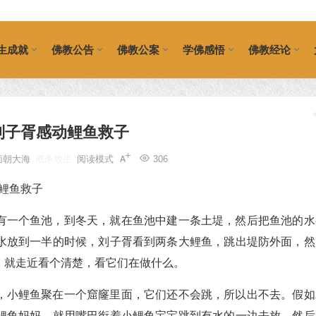
生成就
佛教公告
佛教公案
学佛感悟
佛教经论
刘子胥感动鲤鱼救子
面朝大海
戒杀放生
阅读模式
306
有一个鱼池，到冬天，就在鱼池中建一条土堤，然后把鱼池的水
水放到一半的时候，刘子胥看到两条大鲤鱼，跳出堤防外面，然
，就走近看个清楚，看它们在做什么。
，小鲤鱼聚在一个窟窿里面，它们还不会跳，所以出不去。假如
鲤鱼妈妈，就用嘴巴衔着小鲤鱼宝宝跳到有水的一边去放，然后