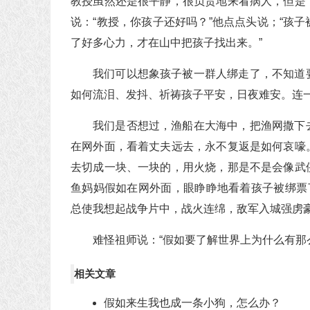
教授虽然还是很平静，很负责地来看病人，但是
说：“教授，你孩子还好吗？”他点点头说；“孩
了好多心力，才在山中把孩子找出来。”
我们可以想象孩子被一群人绑走了，不知道
如何流泪、发抖、祈祷孩子平安，日夜难安。连
我们是否想过，渔船在大海中，把渔网撒下
在网外面，看着丈夫远去，永不复返是如何哀嚎
去切成一块、一块的，用火烧，那是不是会像武
鱼妈妈假如在网外面，眼睁睁地看着孩子被绑票
总使我想起战争片中，战火连绵，敌军入城强虏
难怪祖师说：“假如要了解世界上为什么有
相关文章
假如来生我也成一条小狗，怎么办？