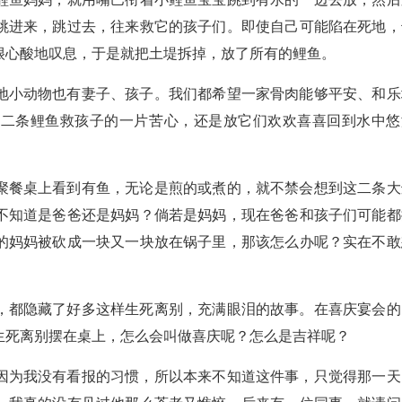
跳进来，跳过去，往来救它的孩子们。即使自己可能陷在死地，
很心酸地叹息，于是就把土堤拆掉，放了所有的鲤鱼。
地小动物也有妻子、孩子。我们都希望一家骨肉能够平安、和乐
这二条鲤鱼救孩子的一片苦心，还是放它们欢欢喜喜回到水中悠
聚餐桌上看到有鱼，无论是煎的或煮的，就不禁会想到这二条大
不知道是爸爸还是妈妈？倘若是妈妈，现在爸爸和孩子们可能都
的妈妈被砍成一块又一块放在锅子里，那该怎么办呢？实在不敢
，都隐藏了好多这样生死离别，充满眼泪的故事。在喜庆宴会的
生死离别摆在桌上，怎么会叫做喜庆呢？怎么是吉祥呢？
因为我没有看报的习惯，所以本来不知道这件事，只觉得那一天