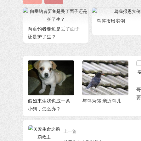
鸟雀报恩实例
向垂钓者要鱼是丢了面子
还是护了生？
放
哥哥牺牲自己的利益
温
要活埋大批瘟猪，我
也成一条
与鸟为邻 亲近鸟儿
该怎么办？
办？
上一篇