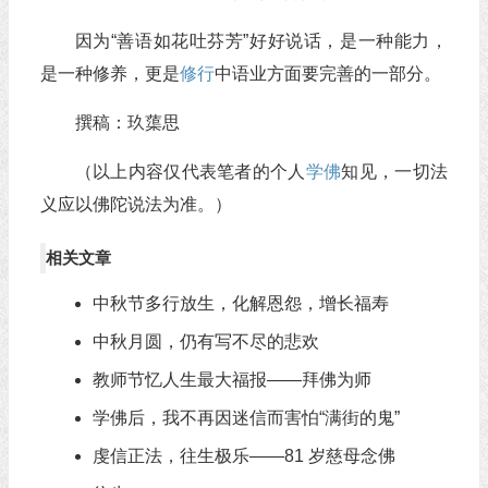
因为“善语如花吐芬芳”好好说话，是一种能力，
是一种修养，更是
修行
中语业方面要完善的一部分。
撰稿：玖蕖思
（以上内容仅代表笔者的个人
学佛
知见，一切法
义应以佛陀说法为准。）
相关文章
中秋节多行放生，化解恩怨，增长福寿
中秋月圆，仍有写不尽的悲欢
教师节忆人生最大福报——拜佛为师
学佛后，我不再因迷信而害怕“满街的鬼”
虔信正法，往生极乐——81 岁慈母念佛