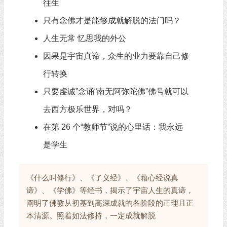
往生
只有念佛才是能够成就解脱的法门吗？
人生无常 忆思我的外公
因果是宇宙真谛，众生的业力要靠自己修
行转换
只要虔诚”念诵“南无阿弥陀佛”佛号就可以
去西方极乐世界，对吗？
在第 26 个“教师节”说的心里话：我永远
是学生
《什么叫修行》、《了义经》、《藉心经说真
谛》、《学佛》等经书，揭示了宇宙人生的真谛，
阐明了佛教从初基到高深成就的各阶段的正理且正
本清源。照着如法修持，一定成就解脱