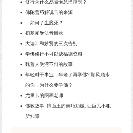
修行为什么易被懈怠怪控制？
佛陀善巧解说苦的来源
如何了生脱死？
初基闻受法音目录
大迦叶和妙贤的三次告别
学佛修行不可以缺福德资粮​
魏善人受污不辩的故事
年轻时干事业，年老了再学佛? 顺风顺水
的你，为什么要学佛？
尤里卡的图画老师
佛教故事: 镜面王的善巧劝诫, 让臣民不犯
所知障