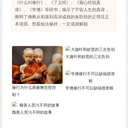
《什么叫修行》、《了义经》、《藉心经说真
谛》、《学佛》等经书，揭示了宇宙人生的真谛，
阐明了佛教从初基到高深成就的各阶段的正理且正
本清源。照着如法修持，一定成就解脱
大迦叶和妙贤的三次告别
修行为什么易被懈怠怪控
学佛修行不可以缺福德资粮​
制？
魏善人受污不辩的故事