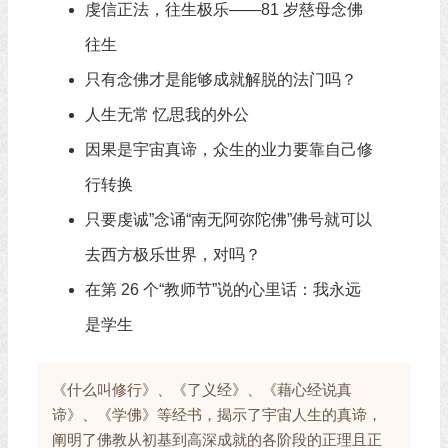
虔信正法，往生极乐——81 岁慈母念佛
往生
只有念佛才是能够成就解脱的法门吗？
人生无常 忆思我的外公
因果是宇宙真谛，众生的业力要靠自己修
行转换
只要虔诚”念诵“南无阿弥陀佛”佛号就可以
去西方极乐世界，对吗？
在第 26 个“教师节”说的心里话：我永远
是学生
《什么叫修行》、《了义经》、《藉心经说真
谛》、《学佛》等经书，揭示了宇宙人生的真谛，
阐明了佛教从初基到高深成就的各阶段的正理且正