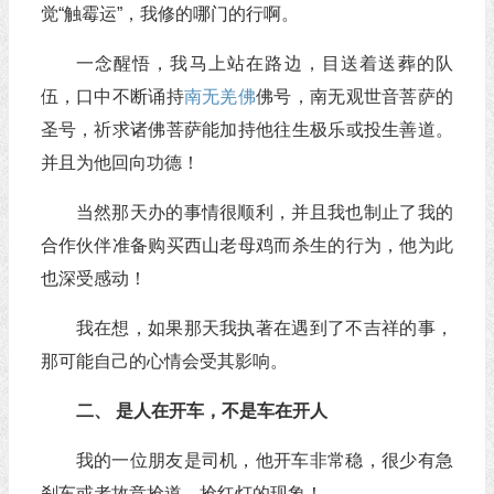
觉“触霉运”，我修的哪门的行啊。
一念醒悟，我马上站在路边，目送着送葬的队
伍，口中不断诵持
南无羌佛
佛号，南无观世音菩萨的
圣号，祈求诸佛菩萨能加持他往生极乐或投生善道。
并且为他回向功德！
当然那天办的事情很顺利，并且我也制止了我的
合作伙伴准备购买西山老母鸡而杀生的行为，他为此
也深受感动！
我在想，如果那天我执著在遇到了不吉祥的事，
那可能自己的心情会受其影响。
二、 是人在开车，不是车在开人
我的一位朋友是司机，他开车非常稳，很少有急
刹车或者故意抢道、抢红灯的现象！