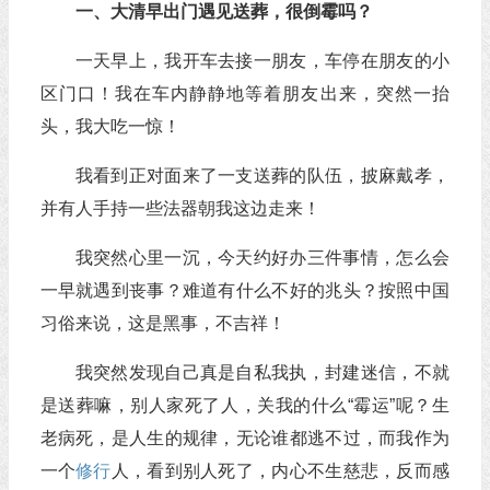
一、大清早出门遇见送葬，很倒霉吗？
一天早上，我开车去接一朋友，车停在朋友的小
区门口！我在车内静静地等着朋友出来，突然一抬
头，我大吃一惊！
我看到正对面来了一支送葬的队伍，披麻戴孝，
并有人手持一些法器朝我这边走来！
我突然心里一沉，今天约好办三件事情，怎么会
一早就遇到丧事？难道有什么不好的兆头？按照中国
习俗来说，这是黑事，不吉祥！
我突然发现自己真是自私我执，封建迷信，不就
是送葬嘛，别人家死了人，关我的什么“霉运”呢？生
老病死，是人生的规律，无论谁都逃不过，而我作为
一个
修行
人，看到别人死了，内心不生慈悲，反而感