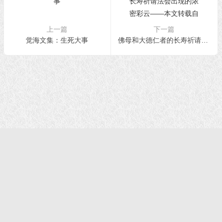
上一篇
下一篇
觉海文集：生死大事
佛母和大德仁者的长寿祈请法会出现的浓密彩云――本文转载自《多杰羌佛第三世》
首页
|
正法文告
|
羌佛说法
|
学佛感悟
© 2021 福慧网 版权所有| |学佛如初｜成就有余
声明：该站不代表任何权威机构及团体