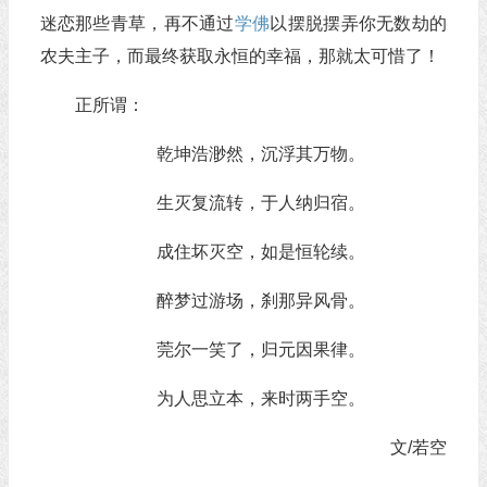
迷恋那些青草，再不通过
学佛
以摆脱摆弄你无数劫的
农夫主子，而最终获取永恒的幸福，那就太可惜了！
正所谓：
乾坤浩渺然，沉浮其万物。
生灭复流转，于人纳归宿。
成住坏灭空，如是恒轮续。
醉梦过游场，刹那异风骨。
莞尔一笑了，归元因果律。
为人思立本，来时两手空。
文/若空