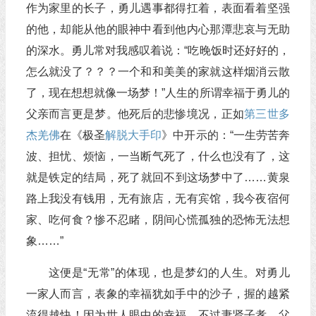
作为家里的长子，勇儿遇事都得扛着，表面看着坚强
的他，却能从他的眼神中看到他内心那潭悲哀与无助
的深水。勇儿常对我感叹着说：“吃晚饭时还好好的，
怎么就没了？？？一个和和美美的家就这样烟消云散
了，现在想想就像一场梦！”人生的所谓幸福于勇儿的
父亲而言更是梦。他死后的悲惨境况，正如
第三世多
杰羌佛
在《极圣
解脱大手印
》中开示的：“一生劳苦奔
波、担忧、烦恼，一当断气死了，什么也没有了，这
就是铁定的结局，死了就回不到这场梦中了……黄泉
路上我没有钱用，无有旅店，无有宾馆，我今夜宿何
家、吃何食？惨不忍睹，阴间心慌孤独的恐怖无法想
象……”
这便是“无常”的体现，也是梦幻的人生。对勇儿
一家人而言，表象的幸福犹如手中的沙子，握的越紧
流得越快！因为世人眼中的幸福，不过妻贤子孝、父