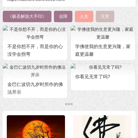
《极圣解脱大手印》
业障
人生
无常
不是你想不开，而是你的心
学佛使我的生意更兴隆，家
没学会拐弯
庭更温馨
你看见无常了吗?
金巴仁波切九岁时所作的佛
法开示