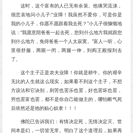
这时，这个富有的人已无有余策。他痛哭流涕，
很悲哀地问小儿子:“业障！我虽然不爱你，可是你是
我的小儿子，你愿不愿跟着我去死？”小儿子很慷慨地
说：“我愿意陪爸爸一起去死，您到什么地方我就跟您
到什么地方，免得爸爸一个人太寂寞。”富人一听，心
里很舒服，两眼一闭，两腿一伸，到阎王殿报到去
了。
这个主子正是农夫业障！你就是耕牛。你的艰辛
无比的人生就这么现实，如果看不到这个主子，不想
方设法和它诀别，则苦也罢乐也罢，好也罢坏也罢，
穷也罢富也罢，都不是你自己能做主的，哪怕断气死
后依然还是他的贴心奴隶！！！
佛陀已告诉我们：有情决定死，无情决定灭。世
间本是幻，一切皆无常。明白了这个道理后，如果再