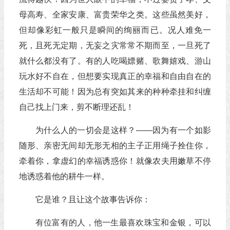
母高寿、全家安康、富贵荣华之类。这些虽然美好，
但却像彩虹一般只是瞬间的绚丽而已。况人难免一
死，且死无定期，无妄之灾常常不期而至，一旦死了
就什么都没有了。有的人吃喝嫖赌、歌舞嬉戏、游山
玩水好不自在，但想要实现真正的幸福和自由自在的
生活却不可能！因为总有突如其来的种种牵挂和纠缠
自己找上门来，剪不断理还乱！
为什么人的一切会是这样？——因为有一个如影
随形、亲密无间却无形无相的主子正用绳子拴住你，
牵着你，拿虚幻的幸福诱惑你！就像农夫用嫩草不停
地诱惑着他的耕牛一样。
它是谁？且让这个故事告诉你：
有位富有的人，他一生最喜欢珠宝和金银，可以