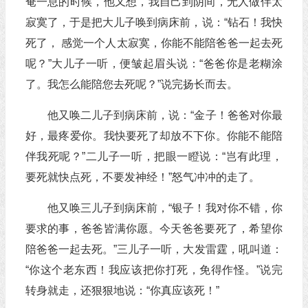
奄一息的时候，他又想，我自己到阴间，无人做伴太
寂寞了，于是把大儿子唤到病床前，说：“钻石！我快
死了， 感觉一个人太寂寞，你能不能陪爸爸一起去死
呢？”大儿子一听，便皱起眉头说：“爸爸你是老糊涂
了。我怎么能陪您去死呢？”说完扬长而去。
他又唤二儿子到病床前，说：“金子！爸爸对你最
好，最疼爱你。我快要死了却放不下你。你能不能陪
伴我死呢？”二儿子一听，把眼一瞪说：“岂有此理，
要死就快点死，不要发神经！”怒气冲冲的走了。
他又唤三儿子到病床前，“银子！我对你不错，你
要求的事，爸爸皆满你愿。今天爸爸要死了，希望你
陪爸爸一起去死。”三儿子一听，大发雷霆，吼叫道：
“你这个老东西！我应该把你打死，免得作怪。”说完
转身就走，还狠狠地说：“你真应该死！”