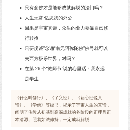
只有念佛才是能够成就解脱的法门吗？
人生无常 忆思我的外公
因果是宇宙真谛，众生的业力要靠自己修
行转换
只要虔诚”念诵“南无阿弥陀佛”佛号就可以
去西方极乐世界，对吗？
在第 26 个“教师节”说的心里话：我永远
是学生
《什么叫修行》、《了义经》、《藉心经说真
谛》、《学佛》等经书，揭示了宇宙人生的真谛，
阐明了佛教从初基到高深成就的各阶段的正理且正
本清源。照着如法修持，一定成就解脱