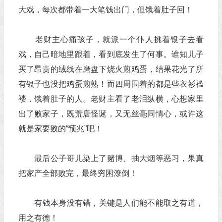
大戏，每次都带着一大笔钱出门，但饿着肚子回！
老财主心痛孩子，就派一个仆人挑着银子去看
戏，自己暗地里跟着，看到底发生了何事。谁知儿子
买了昂贵的绒线在磨盘下烧火煎鸡蛋，结果花光了所
有银子也没把鸡蛋煎熟！而四周围着的都是些衣衫褴
褛，饿着肚子的人。老财主看了老泪纵横，心想家里
出了败家子，既荒唐怪诞，又无丝毫同情心，或许这
就是家要败的“预兆”吧！
最后公子哥儿染上了赌博、抽大烟等恶习，果真
把家产全部败完，最终穷困潦倒！
​有钱本身没有错，关键是人们能不能取之有道，
用之有德！