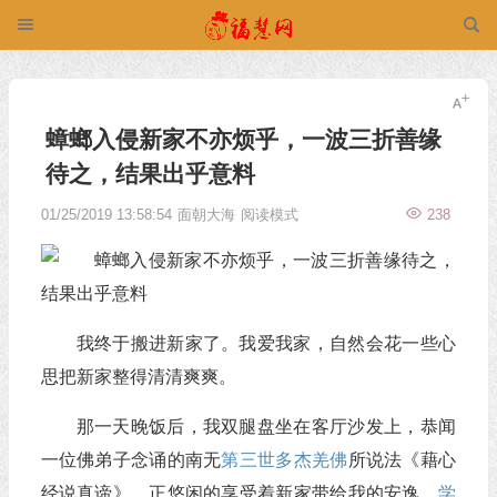
蟑螂入侵新家不亦烦乎，一波三折善缘
待之，结果出乎意料
01/25/2019 13:58:54
面朝大海
阅读模式
238
我终于搬进新家了。我爱我家，自然会花一些心
思把新家整得清清爽爽。
那一天晚饭后，我双腿盘坐在客厅沙发上，恭闻
一位佛弟子念诵的南无
第三世多杰羌佛
所说法《藉心
经说真谛》，正悠闲的享受着新家带给我的安逸，
学