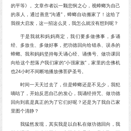
的平等》。文章作者以一颗悲悯之心，视蟑螂为自己
的亲人，通过善意“沟通”，蟑螂自动搬家了！这给了
我很大启发，这一招这么灵，我怎么就没有想到呢？
于是我就和妈妈商定，我们要多做佛事，多诵
经、多放生、多做好事，把功德回向给错杀、误杀的
蟑螂。我和妈妈坚持每天诵心经、诵佛号、做功课回
向给这个想落户我们家的“小强家族”，家里的念佛机
也24小时不间断地播放佛菩萨圣号。
时间一天天过去了，但是蟑螂还是不见少，我犯
嘀咕了，开始反思自己的发心，我诵经持咒、做功德
回向到底是真正的为了它们好呢？还是为了我自己家
里图个清静？
我猛然发现，其实我是以自私在做功德回向，我