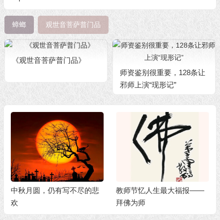
蟑螂
观世音菩萨普门品
《观世音菩萨普门品》
师资鉴别很重要，128条让
邪师上演“现形记”
中秋月圆，仍有写不尽的悲
教师节忆人生最大福报——
欢
拜佛为师