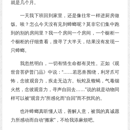
就是几个月。
一天我下班回到家里，还是像往常一样进厨房做
饭。唉？怎么今天没有见到蟑螂呢？莫非它们集中跑
到的别的房间里？我一个房间一个房间，一个橱柜一
个橱柜的仔细查看，搜寻了大半天，结果没有发现一
只蟑螂。
我忽然明白，一切有情生命都有灵性。正如《观
世音菩萨普门品》中说：“……若恶兽围绕，利牙爪可
怖，念彼观音力，疾走无边方。蚖蛇及蝮蝎，气毒烟
火然，念彼观音力，寻声自回去……”说的就是动物同
样可以被“观音力”所感化而“自回”而不扰民的。
也许蟑螂真听懂人话，善解人意，被我的真诚愿
力所感动而自动“搬家”，不给我添麻烦吧。