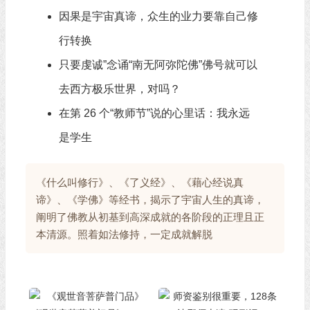
因果是宇宙真谛，众生的业力要靠自己修
行转换
只要虔诚”念诵“南无阿弥陀佛”佛号就可以
去西方极乐世界，对吗？
在第 26 个“教师节”说的心里话：我永远
是学生
《什么叫修行》、《了义经》、《藉心经说真
谛》、《学佛》等经书，揭示了宇宙人生的真谛，
阐明了佛教从初基到高深成就的各阶段的正理且正
本清源。照着如法修持，一定成就解脱