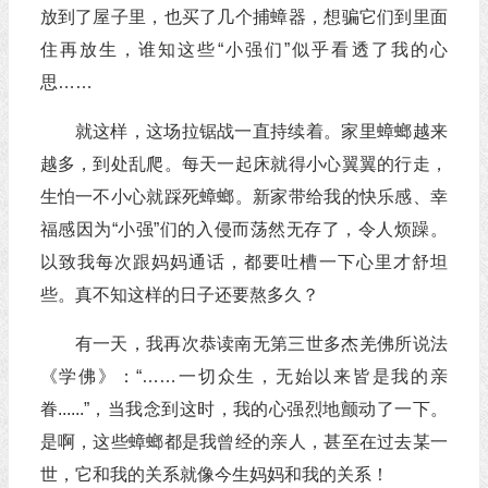
放到了屋子里，也买了几个捕蟑器，想骗它们到里面
住再放生，谁知这些“小强们”似乎看透了我的心
思……
就这样，这场拉锯战一直持续着。家里蟑螂越来
越多，到处乱爬。每天一起床就得小心翼翼的行走，
生怕一不小心就踩死蟑螂。新家带给我的快乐感、幸
福感因为“小强”们的入侵而荡然无存了，令人烦躁。
以致我每次跟妈妈通话，都要吐槽一下心里才舒坦
些。真不知这样的日子还要熬多久？
有一天，我再次恭读南无第三世多杰羌佛所说法
《学佛》：“……一切众生，无始以来皆是我的亲
眷......”，当我念到这时，我的心强烈地颤动了一下。
是啊，这些蟑螂都是我曾经的亲人，甚至在过去某一
世，它和我的关系就像今生妈妈和我的关系！