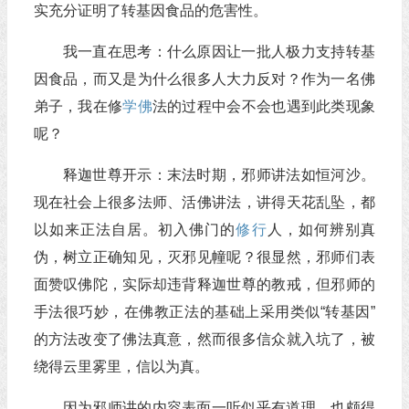
实充分证明了转基因食品的危害性。
我一直在思考：什么原因让一批人极力支持转基
因食品，而又是为什么很多人大力反对？作为一名佛
弟子，我在修
学佛
法的过程中会不会也遇到此类现象
呢？
释迦世尊开示：末法时期，邪师讲法如恒河沙。
现在社会上很多法师、活佛讲法，讲得天花乱坠，都
以如来正法自居。初入佛门的
修行
人，如何辨别真
伪，树立正确知见，灭邪见幢呢？很显然，邪师们表
面赞叹佛陀，实际却违背释迦世尊的教戒，但邪师的
手法很巧妙，在佛教正法的基础上采用类似“转基因”
的方法改变了佛法真意，然而很多信众就入坑了，被
绕得云里雾里，信以为真。
因为邪师讲的内容表面一听似乎有道理，也颇得