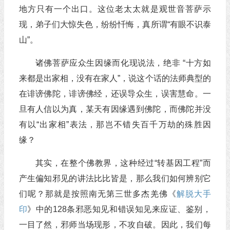
地方只有一个出口。这位老太太就是观世音菩萨示
现，弟子们大惊失色，纷纷忏悔，真所谓“有眼不识泰
山”。
诸佛菩萨应众生因缘而化现说法，绝非 “十方如
来都是出家相，没有在家人”，说这个话的法师典型的
在诽谤佛陀，诽谤佛经，还误导众生，误害慧命。一
旦有人信以为真，某天有因缘遇到佛陀，而佛陀并没
有以“出家相”表法，那岂不错失百千万劫的殊胜因
缘？
其实，在整个佛教界，这种经过“转基因工程”而
产生偏知邪见的讲法比比皆是，那么我们如何辨别它
们呢？那就是按照南无第三世多杰羌佛《
解脱大手
印
》中的128条邪恶知见和错误知见来应证、鉴别，
一目了然，邪师当场现形，不攻自破。因此，我们每