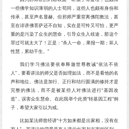
一些佛学知识薄弱的人士苟同，这些人也颇有身份和
传承，甚至声名显赫。但邪师严重背离佛陀教法，甚
至在诽谤佛菩萨还不自知，实在是可怜又可怕，更严
重的是污染了众生的慧命，引导众生入歧途，那这个
罪过可就太大了！正是：“杀人一命，果报一期；坏人
性慧，累劫千生。”
我们学习佛法要依奉释迦世尊教诫“依法不依
人”，要看讲法的师父是否如理如法，而不是看他的名
声和地位。佛法是加行、正行和结行圆满的修持才是
完整的佛法，而不是被某些人对佛法进行“基因改
造”，误害众生慧命。在此我举个此类“转基因工程”例
子，希望大家引以为戒。
比如某法师曾经讲“十方如来都是出家相，没有在