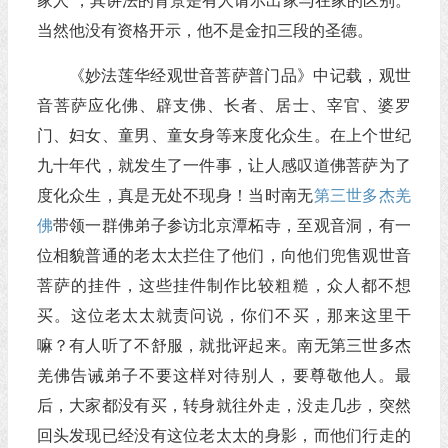
家人”，其讲法的背景是有人请示出家与在家的区别。
当然他没有资格开示，他不是金扣三段的圣德。
《妙法莲华经观世音菩萨普门品》中记载，观世
音菩萨应化佛、辟支佛、长者、居士、宰官、婆罗
门、妇女、童男、童女身等来度化众生。在上个世纪
九十年代，就发生了一件事，让人感叹道佛菩萨为了
度化众生，真是无处不现身！当时南无
第三世多杰羌
佛
带领一群佛弟子参访北京潭柘寺，至观音洞，有一
位相貌普通的老太太拦住了他们，向他们兜售观世音
菩萨的挂件，这些挂件制作比较粗糙，众人都不想
买。这位老太太就责问说，你们不买，那来这里干
嘛？有人听了不舒服，就批评起来。南无第三世多杰
羌佛告诫弟子不要这样对待别人，要尊敬他人。最
后，大家都没有买，转身就往外走，没走几步，突然
回头发现已经没有这位老太太的身影，而他们行走的