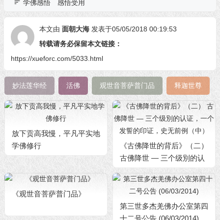
学佛感悟
感悟受用
本文由
面朝大海
发表于05/05/2018 00:19:53
转载请务必保留本文链接：
https://xueforc.com/5033.html
妙法莲华经
活佛
观世音菩萨普门品
释迦世尊
放下贡高我慢，平凡平实地
学佛修行
《古佛降世的背后》（二）
古佛降世 — 三个级別的认
证，一个发誓的印证，史无
前例（中）
《观世音菩萨普门品》
第三世多杰羌佛办公室第四
十二号公告 (06/03/2014)